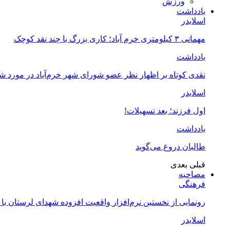
ورزش
یادداشت
اسلایدر
مهمانی ۳ کیلومتری خرم آباد؛ کاری بزرگ با چند نقد کوچک
یادداشت
نقدی کوتاه بر اظهار نظر عضو شورای شهر خرم‌آباد در مورد 
اسلایدر
اول فرزند؛ بعد تسهیلات!
یادداشت
طالبان دروغ می‌گوید
قبلی
بعدی
مصاحبه
فرهنگی
رونمایی از نخستین نرم‌افزار واقعیت افزوده شهدای لرستان با
اسلایدر