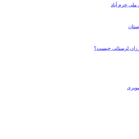
ستان
صویری