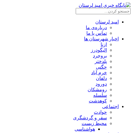
امید لرستان
درباره‌ی ما
تماس با ما
اخبار شهرستان ها
ازنا
الیگودرز
بروجرد
پلدختر
چگنی
خرم آباد
دلفان
دورود
رومشکان
سلسله
کوهدشت
اجتماعی
حوادث
سفر و گردشگری
محیط زیست
هواشناسی