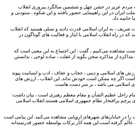
 احمدرضا شاهرخی در سخنرانی راهپیمایی ۲۲ بهمن در خرم آباد با بیان اینکه مردم عزیز در جشن چهل و ششمین سالگرد پیروزی انقلاب
ت ایران در این راهپیمایی حضور یافتند و این شکوه ، ستودنی و
خاتمه داد.
ملت شریف ، به ایران اسلامی قدرت دادید و نسلی هستید که انقلاب
که در راه انقلاب اسلامی با ایثار و فعالیت های گوناگون در
یاست مشاهده می‌کنیم ، گفت : این اجتماع به این معنی است که
ذاکره از مذاکره سخن بگوید از غفلت ، ساده لوحی ، ندانستن
ارزش های اسلامی و دینی ، حجاب و عفاف ، ادب و انسانیت پیوند
 است اگر چه ممکن است خودش نداند. این انقلاب ، ارزش های
وری اسلامی می باشد ، بر سر دست هاست.
اه امام راحل عظیم الشأن و مقام معظم رهبری است ، بیان داشت:
های پرچم پرافتخار نظام جمهوری اسلامی هستند.انقلاب اسلامی
ا در خیابان‌های شهرهای اروپایی مشاهده می‌کنید. این پیامی است
عالم گرفته است.این همه آثار برکات بواسطه حضور قدرتمندانه