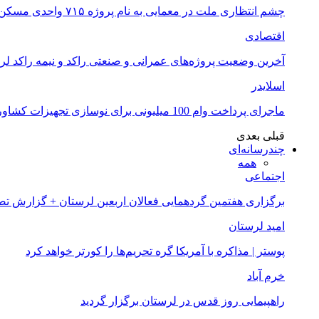
چشم انتظاری ملت در معمایی به نام پروژه ۷۱۵ واحدی مسکن ملی خرم آباد
اقتصادی
آخرین وضعیت پروژه‌های عمرانی و صنعتی راکد و نیمه راکد لر
اسلایدر
ماجرای پرداخت وام 100 میلیونی برای نوسازی تجهیزات کشاورزان لرستانی چیست؟
قبلی
بعدی
چندرسانه‌ای
همه
اجتماعی
برگزاری هفتمین گردهمایی فعالان اربعین لرستان + گزارش ت
امید لرستان
پوستر | مذاکره با آمریکا گره تحریم‌ها را کورتر خواهد کرد
خرم آباد
راهپیمایی روز قدس در لرستان برگزار گردید