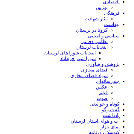
اقتصادی
بورس
فرهنگی
ایثار شهادت
بهداشت
کرونا در لرستان
سیاسی و امنیتی
نظامی دفاعی
انتخابات لرستان
انتخابات شورا های لرستان
شورا شهر خرم‌آباد
پژوهش و فناوری
فضای مجازی
سواد فضای مجازی
چندرسانه‌ای
عكس
فیلم
صوت
کوتاه و خواندنی
گفت وگو
یادداشت
آب و هوای استان لرستان
نمای بازار
کیوسک روزنامه