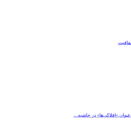
شفافیت
 عنوان «افلاکی‌ها» در حاشیه…