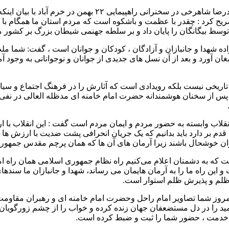
نماینده ولی فقیه در استان لرستان حجة الاسلام والمسلمین سید
ریح کرد : چقدر با عظمت و باشکوه است که مردم استان ما همگام با مل
سط بیگانگان را پایان داد و بر سلطه جهنمی شیطان بزرگ بر کشور ما 
نواده شهدا و جانبازان و آزادگان ، کودکان و جوانان است ، گفت: شما 
ن آورد و بعد از آن نسل های جدیدی از جوانان و نوجوانانی به وجود آمد 
اد تاریخی نیست بلکه رویدادی است که آثارش را در فرهنگ اجتماع و س
پس از سخنان هوشمندانه حضرت امام خامنه ای مدظله العالی در نفی م
نقلاب وابسته به حضور مردم و ایمان مردم است گفت : این انقلاب با 
م بر دارد باید بدانیم که یک جریان انحرافی پشت ضدیت با ارزش ها
بازان خوشحال باشند زیرا آرمان های آن ها که همان پرچم مقدس جمه
عنی است که به دشمنان اعلام می‌کنیم راه نظام جمهوری اسلامی همان ر
 و این راه ما را به آرمان هایمان می رساند، شهدا و جانبازان ما سند
ظلم و پذیرش ظلم استوار است.
مروز شما تصاویر امام راحل وحضرت امام خامنه ای و رهبران مقاومت ر
ید را در دل مستضعفان جهان زنده کرده و خواب را از چشم زورگویان 
 ، خدمت ، حضور شما را ثبت و ضبط کرده است.