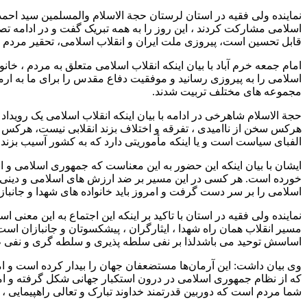
اسلامی مشارکت کردند ، این روز را به همه تبریک گفت و در ادامه تص
قابل تحسین است، پیروزی ملت ایران و انقلاب اسلامی، تحقیر مردم تو
امام جمعه خرم آباد با بیان اینکه انقلاب اسلامی متعلق به مردم ، خا
اسلامی را به پیروزی رسانید و موفقیت دفاع مقدس را برای ما به ارمغا
مجموعه های مختلف تربیت شدند.
حجة الاسلام شاهرخی در ادامه با بیان اینکه انقلاب اسلامی یک روید
هرکس سخن از ناامیدی ، تفرقه و اختلاف بزند انقلابی نیست، هرکس 
الفبای سیاست است و یا اینکه مأموریتی دارد که به کشور آسیب بزند.
ایشان با بیان اینکه این حضور به این معناست که جمهوری اسلامی و ا
خورده است. هر کسی در این مسیر بر ضد ارزش های اسلامی و دینی قد
اسلامی را بر سر دست گرفت و امروز باید خانواده های شهدا و جان
نماینده ولی فقیه در استان با تاکید بر اینکه این اجتماع به این م
مسیر انقلاب همان راه شهدا ، ایثارگران ، پیشکسوتان و جانبازان است
اساسش توحید می باشدلذا بر نفی سلطه پذیری و سلطه گری و نفی 
وی بیان داشت: این آرمان‌ها مستضعفان جهان را بیدار کرده است و ا
که از نظام جمهوری اسلامی در درون استکبار جهانی شکل گرفته و ام
شما مردم است که دوربین قدرتمند خداوند تبارک و تعالی راهپیمایی