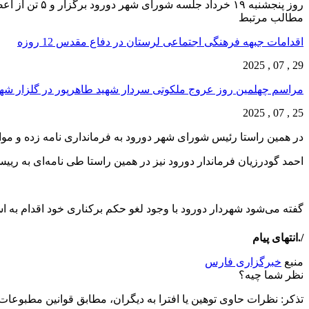
روز پنجشنبه ١٩ خرداد جلسه شورای شهر دورود برگزار و ۵ تن از اعضای شورای شهر رای به برکناری رحیم جافری از شهرداری دورود دادند.
مطالب مرتبط
اقدامات جبهه فرهنگی اجتماعی لرستان در دفاع مقدس 12 روزه
29 , 07 , 2025
مراسم چهلمین روز عروج ملکوتی سردار شهید طاهرپور در گلزار ش
25 , 07 , 2025
در همین راستا رئیس شورای شهر دورود به فرمانداری نامه زده و موا
احمد گودرزیان فرماندار دورود نیز در همین راستا طی نامه‌ای به ر
گفته می‌شود شهردار دورود با وجود لغو حکم برکناری خود اقدام به 
/.انتهای پیام
منبع
خبرگزاری فارس
نظر شما چیه؟
تذكر: نظرات حاوی توهين يا افترا به ديگران، مطابق قوانين مطبوعا