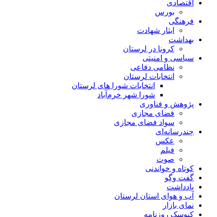
اقتصادی
بورس
فرهنگی
ایثار شهادت
بهداشت
کرونا در لرستان
سیاسی و امنیتی
نظامی دفاعی
انتخابات لرستان
انتخابات شورا های لرستان
شورا شهر خرم‌آباد
پژوهش و فناوری
فضای مجازی
سواد فضای مجازی
چندرسانه‌ای
عكس
فیلم
صوت
کوتاه و خواندنی
گفت وگو
یادداشت
آب و هوای استان لرستان
نمای بازار
کیوسک روزنامه