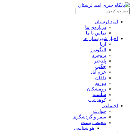
امید لرستان
درباره‌ی ما
تماس با ما
اخبار شهرستان ها
ازنا
الیگودرز
بروجرد
پلدختر
چگنی
خرم آباد
دلفان
دورود
رومشکان
سلسله
کوهدشت
اجتماعی
حوادث
سفر و گردشگری
محیط زیست
هواشناسی