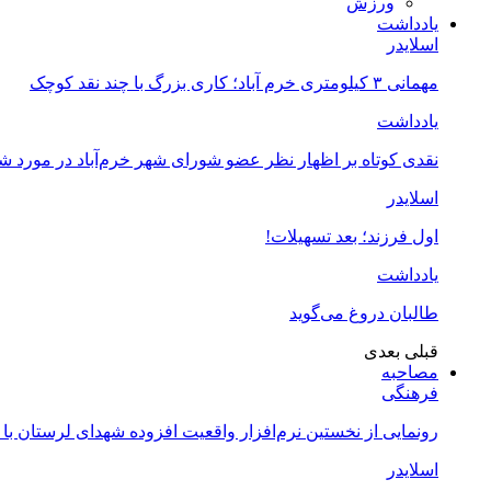
ورزش
یادداشت
اسلایدر
مهمانی ۳ کیلومتری خرم آباد؛ کاری بزرگ با چند نقد کوچک
یادداشت
نقدی کوتاه بر اظهار نظر عضو شورای شهر خرم‌آباد در مورد 
اسلایدر
اول فرزند؛ بعد تسهیلات!
یادداشت
طالبان دروغ می‌گوید
قبلی
بعدی
مصاحبه
فرهنگی
رونمایی از نخستین نرم‌افزار واقعیت افزوده شهدای لرستان با
اسلایدر