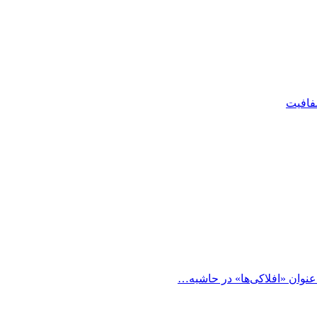
شفافیت
 عنوان «افلاکی‌ها» در حاشیه…