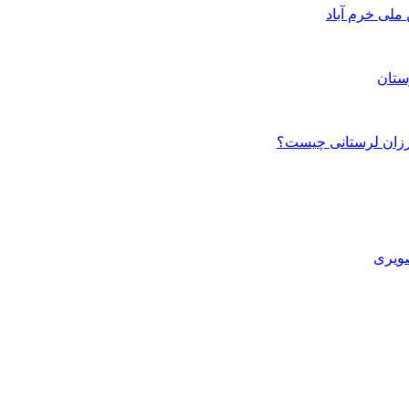
ستان
صویری