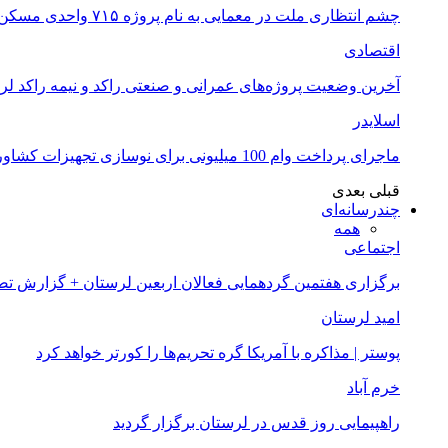
چشم انتظاری ملت در معمایی به نام پروژه ۷۱۵ واحدی مسکن ملی خرم آباد
اقتصادی
آخرین وضعیت پروژه‌های عمرانی و صنعتی راکد و نیمه راکد لر
اسلایدر
ماجرای پرداخت وام 100 میلیونی برای نوسازی تجهیزات کشاورزان لرستانی چیست؟
قبلی
بعدی
چندرسانه‌ای
همه
اجتماعی
برگزاری هفتمین گردهمایی فعالان اربعین لرستان + گزارش ت
امید لرستان
پوستر | مذاکره با آمریکا گره تحریم‌ها را کورتر خواهد کرد
خرم آباد
راهپیمایی روز قدس در لرستان برگزار گردید