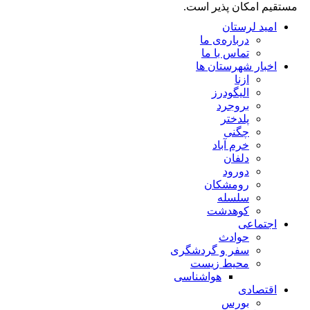
مستقیم امکان پذیر است.
امید لرستان
درباره‌ی ما
تماس با ما
اخبار شهرستان ها
ازنا
الیگودرز
بروجرد
پلدختر
چگنی
خرم آباد
دلفان
دورود
رومشکان
سلسله
کوهدشت
اجتماعی
حوادث
سفر و گردشگری
محیط زیست
هواشناسی
اقتصادی
بورس