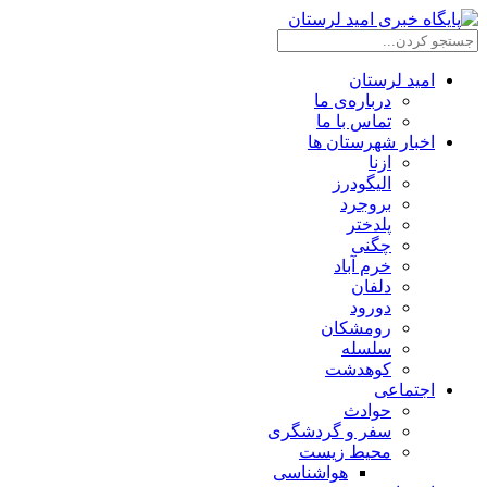
امید لرستان
درباره‌ی ما
تماس با ما
اخبار شهرستان ها
ازنا
الیگودرز
بروجرد
پلدختر
چگنی
خرم آباد
دلفان
دورود
رومشکان
سلسله
کوهدشت
اجتماعی
حوادث
سفر و گردشگری
محیط زیست
هواشناسی