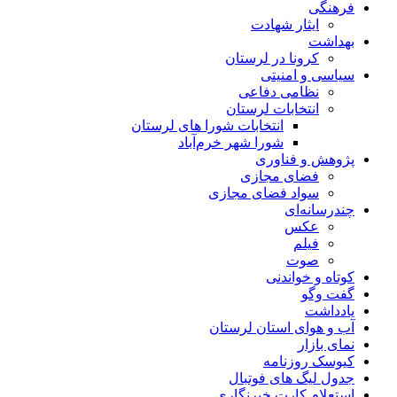
فرهنگی
ایثار شهادت
بهداشت
کرونا در لرستان
سیاسی و امنیتی
نظامی دفاعی
انتخابات لرستان
انتخابات شورا های لرستان
شورا شهر خرم‌آباد
پژوهش و فناوری
فضای مجازی
سواد فضای مجازی
چندرسانه‌ای
عكس
فیلم
صوت
کوتاه و خواندنی
گفت وگو
یادداشت
آب و هوای استان لرستان
نمای بازار
کیوسک روزنامه
جدول لیگ های فوتبال
استعلام کارت خبرنگاری