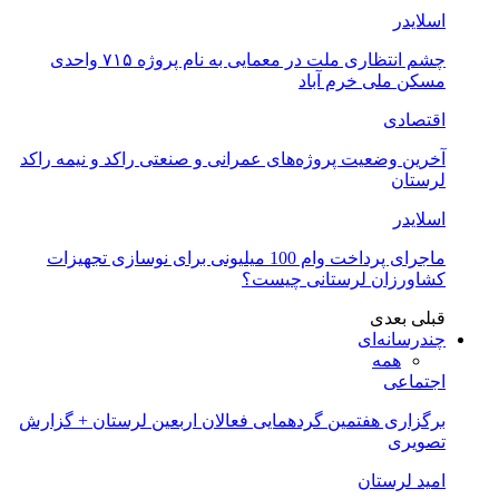
اسلایدر
چشم انتظاری ملت در معمایی به نام پروژه ۷۱۵ واحدی
مسکن ملی خرم آباد
اقتصادی
آخرین وضعیت پروژه‌های عمرانی و صنعتی راکد و نیمه راکد
لرستان
اسلایدر
ماجرای پرداخت وام 100 میلیونی برای نوسازی تجهیزات
کشاورزان لرستانی چیست؟
قبلی
بعدی
چندرسانه‌ای
همه
اجتماعی
برگزاری هفتمین گردهمایی فعالان اربعین لرستان + گزارش
تصویری
امید لرستان