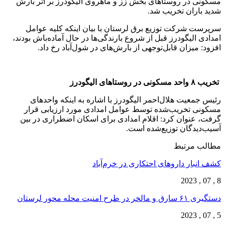
مسکونی در روستا‌های بخش زز و ماهروی الیگودرز بر اثر بارش
شدید باران تخریب شد.
سرپرست شرکت توزیع برق لرستان با بیان اینکه کلیه عوامل
امدادی الیگودرز قبل از شروع بارندگی‌ها در حال آماده‌باش بودند،
افزود: میزان قابل‌توجهی از بارش‌های در شول‌آباد رخ داد.
تخریب ۸ واحد مسکونی در روستا‌های الیگودرز
رئیس جمعیت هلال‌احمر الیگودرز با اشاره به اینکه واحد‌های
مسکونی تخریب‌شده توسط عوامل امدادی مورد ارزیابی قرار
گرفت، عنوان کرد: اقلام امدادی برای اسکان اضطراری در بین
آسیب‌دیدگان توزیع‌شده است.
مطالب مرتبط
کشف انبار داروهای احتکاری در خرم‌آباد
8 , 07 , 2023
دستگیری ۶۱ سارق و مالخر در طرح امنیت محله محور لرستان
5 , 07 , 2023