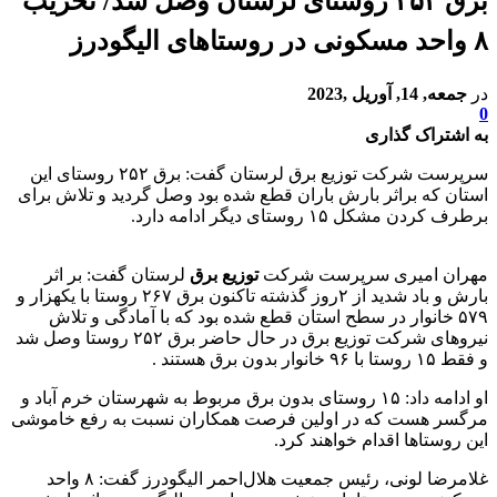
برق ۲۵۲ روستای لرستان وصل شد/ تخریب
۸ واحد مسکونی در روستا‌های الیگودرز
در
جمعه, 14, آوریل ,2023
0
به اشتراک گذاری
سرپرست شرکت توزیع برق لرستان گفت: برق ۲۵۲ روستای این
استان که براثر بارش باران قطع شده بود وصل گردید و تلاش برای
برطرف کردن مشکل ۱۵ روستای دیگر ادامه دارد.
مهران امیری سرپرست شرکت
توزیع برق
لرستان گفت: بر اثر
بارش و باد شدید از ۲روز گذشته تاکنون برق ۲۶۷ روستا با یکهزار و
۵۷۹ خانوار در سطح استان قطع شده بود که با آمادگی و تلاش
نیروهای شرکت توزیع برق در حال حاضر برق ۲۵۲ روستا وصل شد
و فقط ۱۵ روستا با ۹۶ خانوار بدون برق هستند .
او ادامه داد: ۱۵ روستای بدون برق مربوط به شهرستان خرم آباد و
مرگسر هست که در اولین فرصت همکاران نسبت به رفع خاموشی
این روستاها اقدام خواهند کرد.
غلامرضا لونی، رئیس جمعیت هلال‌احمر الیگودرز گفت: ۸ واحد