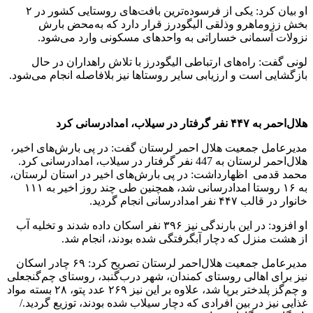
او بیان کرد: یکی از فرسوده‌ترین بافت‌های روستایی کشور در ۲
بخش ززوماهرو وذلقی الیگودرز قرار دارد که به‌محض بارش
نزولات آسمانی خساراتی به واحد‌های مسکونی وارد می‌شود.
لونی گفت: راه‌های ارتباطی الیگودرز با تلاش راهداران در حال
بازگشایی است و ارزیابی سایر روستا‌ها نیز بلافاصله انجام می‌شود.
هلال‌احمر به ۴۴۷ نفر گرفتار در سیلاب، امدادرسانی کرد
مدیرعامل جمعیت هلال احمر لرستان گفت: در پی بارش‌های اخیر،
هلال‌احمر لرستان به 447 نفر گرفتار در سیلاب، امدادرسانی کرد.
محمد قدمی اظهارداشت: در پی بارش‌های اخیر در استان لرستان،
به ۱۶ روستا امدادرسانی شد، همچنین طی چند روز اخیر به ۱۱۱
خانوار در قالب ۴۴۷ نفر امدادرسانی انجام گردید.
او افزود: در این بارندگی نیز ۳۹۶ نفر اسکان داده شدند و تخلیه آب
از هشت منزل که دچار آبگرفتگی شده بودند، انجام شد.
مدیرعامل جمعیت هلال‌احمر لرستان تصریح کرد: ۶۹ چادر اسکان
نیز برای اهالی روستای کمندان، شهر درب‌گنبد، روستای چم‌گنجعلی
و چم‌گز پلدختر برپا شد، علاوه بر این نیز ۲۶۹ عدد پتو، ۲۸ بسته مواد
غذایی نیز در بین افرادی که دچار سیلاب شده بودند، توزیع گردید./