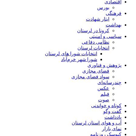
اقتصادی
بورس
فرهنگی
ایثار شهادت
بهداشت
کرونا در لرستان
سیاسی و امنیتی
نظامی دفاعی
انتخابات لرستان
انتخابات شورا های لرستان
شورا شهر خرم‌آباد
پژوهش و فناوری
فضای مجازی
سواد فضای مجازی
چندرسانه‌ای
عكس
فیلم
صوت
کوتاه و خواندنی
گفت وگو
یادداشت
آب و هوای استان لرستان
نمای بازار
کیوسک روزنامه