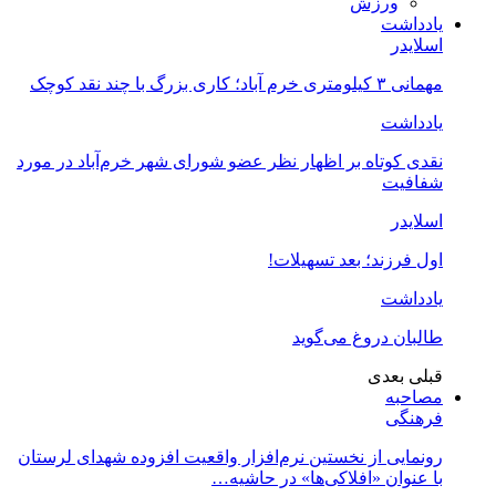
ورزش
یادداشت
اسلایدر
مهمانی ۳ کیلومتری خرم آباد؛ کاری بزرگ با چند نقد کوچک
یادداشت
نقدی کوتاه بر اظهار نظر عضو شورای شهر خرم‌آباد در مورد
شفافیت
اسلایدر
اول فرزند؛ بعد تسهیلات!
یادداشت
طالبان دروغ می‌گوید
قبلی
بعدی
مصاحبه
فرهنگی
رونمایی از نخستین نرم‌افزار واقعیت افزوده شهدای لرستان
با عنوان «افلاکی‌ها» در حاشیه…