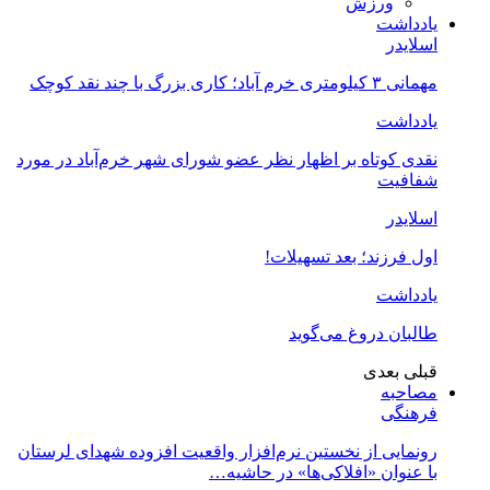
ورزش
یادداشت
اسلایدر
مهمانی ۳ کیلومتری خرم آباد؛ کاری بزرگ با چند نقد کوچک
یادداشت
نقدی کوتاه بر اظهار نظر عضو شورای شهر خرم‌آباد در مورد
شفافیت
اسلایدر
اول فرزند؛ بعد تسهیلات!
یادداشت
طالبان دروغ می‌گوید
قبلی
بعدی
مصاحبه
فرهنگی
رونمایی از نخستین نرم‌افزار واقعیت افزوده شهدای لرستان
با عنوان «افلاکی‌ها» در حاشیه…