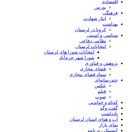
اقتصادی
بورس
فرهنگی
ایثار شهادت
بهداشت
کرونا در لرستان
سیاسی و امنیتی
نظامی دفاعی
انتخابات لرستان
انتخابات شورا های لرستان
شورا شهر خرم‌آباد
پژوهش و فناوری
فضای مجازی
سواد فضای مجازی
چندرسانه‌ای
عكس
فیلم
صوت
کوتاه و خواندنی
گفت وگو
یادداشت
آب و هوای استان لرستان
نمای بازار
کیوسک روزنامه