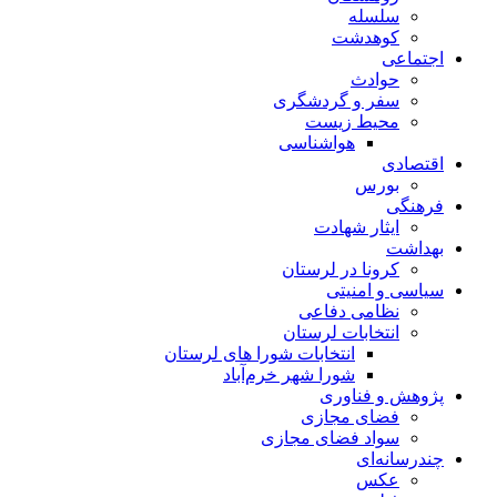
سلسله
کوهدشت
اجتماعی
حوادث
سفر و گردشگری
محیط زیست
هواشناسی
اقتصادی
بورس
فرهنگی
ایثار شهادت
بهداشت
کرونا در لرستان
سیاسی و امنیتی
نظامی دفاعی
انتخابات لرستان
انتخابات شورا های لرستان
شورا شهر خرم‌آباد
پژوهش و فناوری
فضای مجازی
سواد فضای مجازی
چندرسانه‌ای
عكس