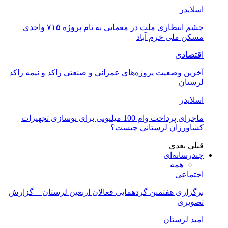
اسلایدر
چشم انتظاری ملت در معمایی به نام پروژه ۷۱۵ واحدی
مسکن ملی خرم آباد
اقتصادی
آخرین وضعیت پروژه‌های عمرانی و صنعتی راکد و نیمه راکد
لرستان
اسلایدر
ماجرای پرداخت وام 100 میلیونی برای نوسازی تجهیزات
کشاورزان لرستانی چیست؟
قبلی
بعدی
چندرسانه‌ای
همه
اجتماعی
برگزاری هفتمین گردهمایی فعالان اربعین لرستان + گزارش
تصویری
امید لرستان