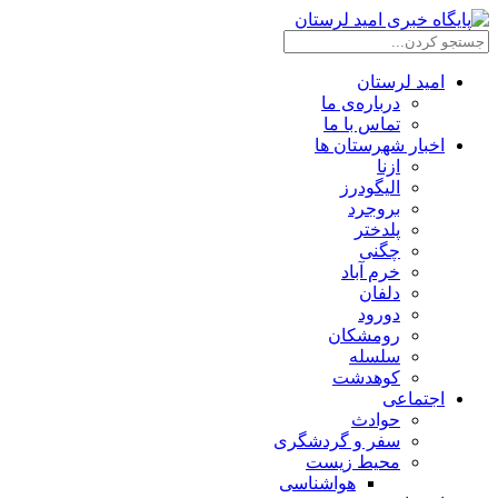
امید لرستان
درباره‌ی ما
تماس با ما
اخبار شهرستان ها
ازنا
الیگودرز
بروجرد
پلدختر
چگنی
خرم آباد
دلفان
دورود
رومشکان
سلسله
کوهدشت
اجتماعی
حوادث
سفر و گردشگری
محیط زیست
هواشناسی