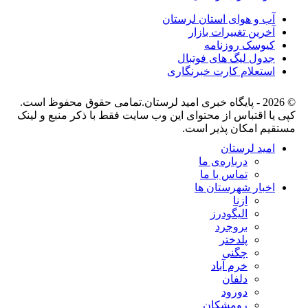
آب و هوای استان لرستان
آخرین تغییرات بازار
کیوسک روزنامه
جدول لیگ های فوتبال
استعلام کارت خبرنگاری
© 2026 - پایگاه خبری اميد لرستان.تمامی حقوق محفوظ است.
کپی یا اقتباس از محتوای این وب سایت فقط با ذکر منبع و لینک
مستقیم امکان پذیر است.
امید لرستان
درباره‌ی ما
تماس با ما
اخبار شهرستان ها
ازنا
الیگودرز
بروجرد
پلدختر
چگنی
خرم آباد
دلفان
دورود
رومشکان