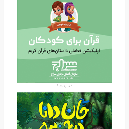
* تبلیغات *