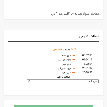
همایش سواد رسانه ای “نقش من” در…
اوقات شرعی
47
:
3
مانده تا
اذان ظهر
05:02:33
اذان صبح
06:34:15
طلوع خورشید
13:22:54
اذان ظهر
20:09:32
غروب خورشید
20:28:58
اذان مغرب
اوقات به افق :