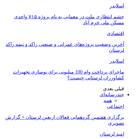
اسلایدر
چشم انتظاری ملت در معمایی به نام پروژه ۷۱۵ واحدی
مسکن ملی خرم آباد
اقتصادی
آخرین وضعیت پروژه‌های عمرانی و صنعتی راکد و نیمه راکد
لرستان
اسلایدر
ماجرای پرداخت وام 100 میلیونی برای نوسازی تجهیزات
کشاورزان لرستانی چیست؟
قبلی
بعدی
چندرسانه‌ای
همه
اجتماعی
برگزاری هفتمین گردهمایی فعالان اربعین لرستان + گزارش
تصویری
امید لرستان