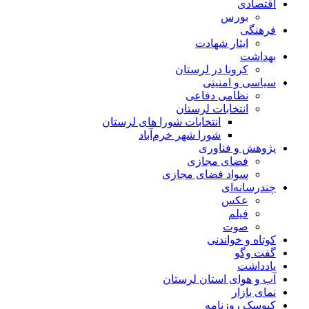
اقتصادی
بورس
فرهنگی
ایثار شهادت
بهداشت
کرونا در لرستان
سیاسی و امنیتی
نظامی دفاعی
انتخابات لرستان
انتخابات شورا های لرستان
شورا شهر خرم‌آباد
پژوهش و فناوری
فضای مجازی
سواد فضای مجازی
چندرسانه‌ای
عكس
فیلم
صوت
کوتاه و خواندنی
گفت وگو
یادداشت
آب و هوای استان لرستان
نمای بازار
کیوسک روزنامه