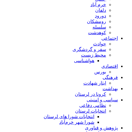
خرم آباد
دلفان
دورود
رومشکان
سلسله
کوهدشت
اجتماعی
حوادث
سفر و گردشگری
محیط زیست
هواشناسی
اقتصادی
بورس
فرهنگی
ایثار شهادت
بهداشت
کرونا در لرستان
سیاسی و امنیتی
نظامی دفاعی
انتخابات لرستان
انتخابات شورا های لرستان
شورا شهر خرم‌آباد
پژوهش و فناوری