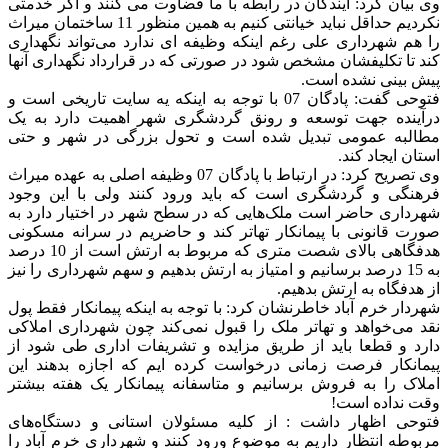
وی بیان کرد: آیندگان در رابطه با ما قضاوت می کنند و اگر خدمتی
نکردیم حداقل نباید خیانتی کنیم به همین منظور 11 ساختمان میراث
را هم شهرداری علی رغم اینکه وظیفه ای ندارد می‌تواند نگهداری
کند تا تکلیفشان مشخص شود در صورتی که در قرارداد نگهداری آنها
پیش بینی نشده است.
فتوحی گفت: پادگان 07 با توجه به اینکه یه سایت تاریخی است و
درآینده جهت توسعه و رونق گردشگری شهر اهمیت دارد به یک
مطالبه عمومی تبدیل شده است و تحول بزرگی در شهر و حتی
استان ایجاد کند.
وی تصریح کرد: در ارتباط با پادگان 07 وظیفه اصلی به عهده میراث
فرهنگی و گردشگری است که باید ورود کنند ولی با این وجود
شهرداری حاضر است ملک‌هایی که در سطح شهر در اختیار دارد به
صورت قانونی با پیمانکار تهاتر کند و حاضریم در سرانه مسکونی
هدفگاهی بالای شصت متری که مربوط به ارتش است از 10 درصد
به 15 درصد برسانیم و امتیاز به ارتش بدهیم و سهم شهرداری را نیز
از هدفگاه به ارتش بدهیم.
شهردار خرم آباد خاطرنشان کرد: با توجه به اینکه پیمانکار فقط پول
نقد می‌خواهد و تهاتر ملک را قبول نمی‌کند چون شهرداری املاکی
دارد و قطعا باید از طریق مزایده و تشریفات اداری طی شود از
پیمانکار فرصت زمانی درخواست کرده ایم که اجازه بدهند این
املاک را به فروش برسانیم و متاسفانه پیمانکار یک هفته بیشتر
وقت نداده است!
فتوحی اظهار داشت : از کلیه مسئولان استانی و دستگاه‌های
مربوطه انتظار داریم به موضوع ورود کنند و شهرداری خرم آباد را