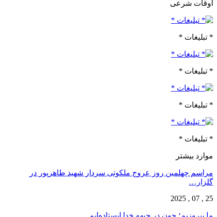
اوقات شرعی
* تبلیغات *
* تبلیغات *
* تبلیغات *
* تبلیغات *
موارد بیشتر
مراسم چهلمین روز عروج ملکوتی سردار شهید طاهرپور در
گلزار…
25 , 07 , 2025
ما پیروزیم؛ چون در جبهه خدا ایستاده‌ایم