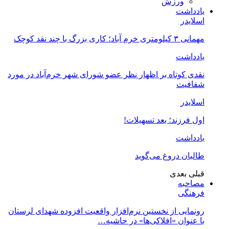
ورزش
یادداشت
اسلایدر
مهمانی ۳ کیلومتری خرم آباد؛ کاری بزرگ با چند نقد کوچک
یادداشت
نقدی کوتاه بر اظهار نظر عضو شورای شهر خرم‌آباد در مورد
شفافیت
اسلایدر
اول فرزند؛ بعد تسهیلات!
یادداشت
طالبان دروغ می‌گوید
قبلی
بعدی
مصاحبه
فرهنگی
رونمایی از نخستین نرم‌افزار واقعیت افزوده شهدای لرستان
با عنوان «افلاکی‌ها» در حاشیه…