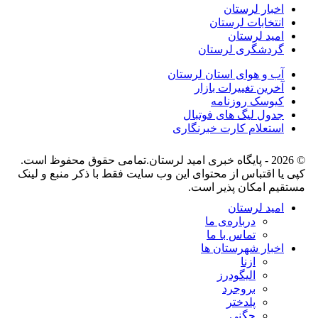
اخبار لرستان
انتخابات لرستان
امید لرستان
گردشگری لرستان
آب و هوای استان لرستان
آخرین تغییرات بازار
کیوسک روزنامه
جدول لیگ های فوتبال
استعلام کارت خبرنگاری
© 2026 - پایگاه خبری اميد لرستان.تمامی حقوق محفوظ است.
کپی یا اقتباس از محتوای این وب سایت فقط با ذکر منبع و لینک
مستقیم امکان پذیر است.
امید لرستان
درباره‌ی ما
تماس با ما
اخبار شهرستان ها
ازنا
الیگودرز
بروجرد
پلدختر
چگنی