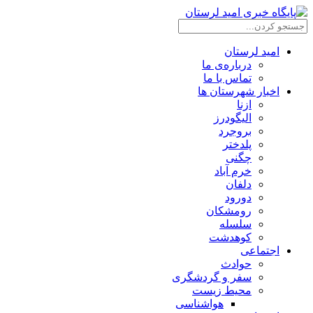
امید لرستان
درباره‌ی ما
تماس با ما
اخبار شهرستان ها
ازنا
الیگودرز
بروجرد
پلدختر
چگنی
خرم آباد
دلفان
دورود
رومشکان
سلسله
کوهدشت
اجتماعی
حوادث
سفر و گردشگری
محیط زیست
هواشناسی