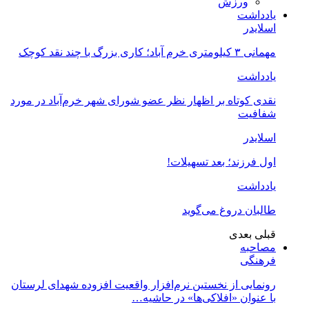
ورزش
یادداشت
اسلایدر
مهمانی ۳ کیلومتری خرم آباد؛ کاری بزرگ با چند نقد کوچک
یادداشت
نقدی کوتاه بر اظهار نظر عضو شورای شهر خرم‌آباد در مورد
شفافیت
اسلایدر
اول فرزند؛ بعد تسهیلات!
یادداشت
طالبان دروغ می‌گوید
قبلی
بعدی
مصاحبه
فرهنگی
رونمایی از نخستین نرم‌افزار واقعیت افزوده شهدای لرستان
با عنوان «افلاکی‌ها» در حاشیه…