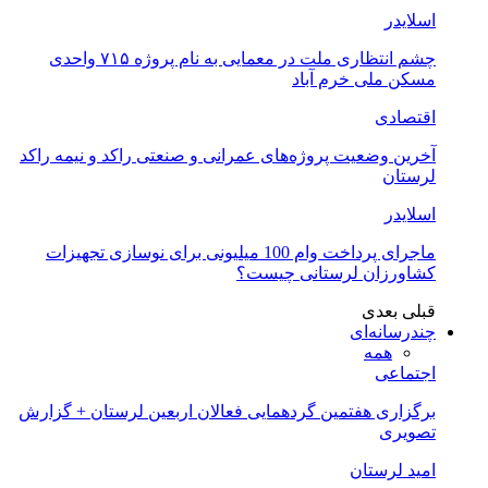
اسلایدر
چشم انتظاری ملت در معمایی به نام پروژه ۷۱۵ واحدی
مسکن ملی خرم آباد
اقتصادی
آخرین وضعیت پروژه‌های عمرانی و صنعتی راکد و نیمه راکد
لرستان
اسلایدر
ماجرای پرداخت وام 100 میلیونی برای نوسازی تجهیزات
کشاورزان لرستانی چیست؟
قبلی
بعدی
چندرسانه‌ای
همه
اجتماعی
برگزاری هفتمین گردهمایی فعالان اربعین لرستان + گزارش
تصویری
امید لرستان