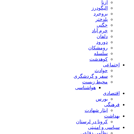
ازنا
الیگودرز
بروجرد
پلدختر
چگنی
خرم آباد
دلفان
دورود
رومشکان
سلسله
کوهدشت
اجتماعی
حوادث
سفر و گردشگری
محیط زیست
هواشناسی
اقتصادی
بورس
فرهنگی
ایثار شهادت
بهداشت
کرونا در لرستان
سیاسی و امنیتی
نظامی دفاعی