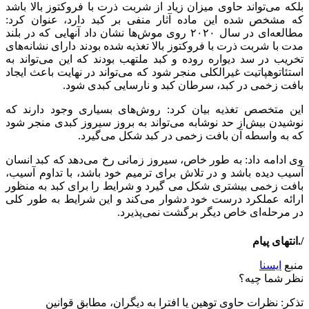
بلکه می‌تواند حاوی میزان زیاد از شربت ذرت با فروکتوز بالا باشد
که مشخص شده این ماده آثار منفی بر کبد دارد، عنوان کرد:
مطالعه‌ای در سال ۲۰۲۰ روی موش‌ها نشان داد آنهایی که در بلند
مدت با شربت ذرت با فروکتوز بالا تغذیه شده بودند دارای نشانه‌های
تخریب در سد دیواره روده و کبد ملتهب بودند که این می‌تواند به
استئاتوهپاتیت غیرالکلی منجر شود که می‌تواند در نهایت باعث ایجاد
بافت زخمی در کبد، سرطان کبد و نارسایی کبدی شود.
این متخصص تغذیه بیان کرد: روش‌های بسیاری وجود دارند که
نوشیدن بیش‌از حد نوشابه می‌تواند به بروز سیروز کبدی منجر شود
که به واسطه آن بافت زخمی در کبد شکل می‌گیرد.
وی ادامه داد: به طور خاص، سیروز زمانی رخ می‌دهد که کبد انسان
آسیب دیده باشد و در تلاش برای ترمیم خود باشد، با تداوم آسیب،
بافت زخمی بیشتری شکل می گیرد و شرایط را برای کبد به منظور
ارائه عملکرد درست خود دشوار می‌کند و این شرایط به طور کلی
در مرحله‌ای خاص دیگر برگشت نمی‌پذیرد.
/.انتهای پیام
منبع
ایسنا
نظر شما چیه؟
تذكر: نظرات حاوی توهين يا افترا به ديگران، مطابق قوانين