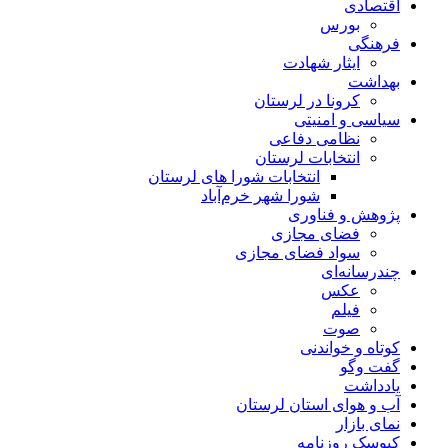
اقتصادی
بورس
فرهنگی
ایثار شهادت
بهداشت
کرونا در لرستان
سیاسی و امنیتی
نظامی دفاعی
انتخابات لرستان
انتخابات شورا های لرستان
شورا شهر خرم‌آباد
پژوهش و فناوری
فضای مجازی
سواد فضای مجازی
چندرسانه‌ای
عكس
فیلم
صوت
کوتاه و خواندنی
گفت وگو
یادداشت
آب و هوای استان لرستان
نمای بازار
کیوسک روزنامه