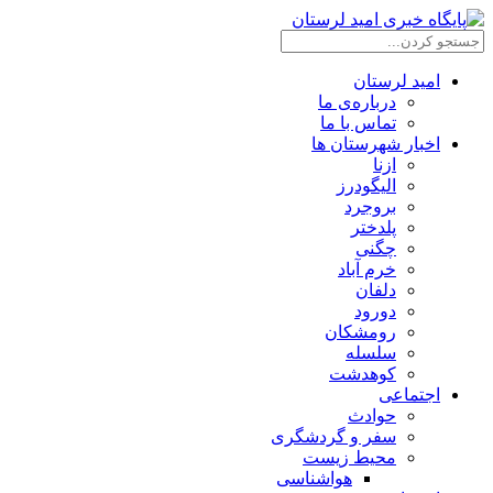
امید لرستان
درباره‌ی ما
تماس با ما
اخبار شهرستان ها
ازنا
الیگودرز
بروجرد
پلدختر
چگنی
خرم آباد
دلفان
دورود
رومشکان
سلسله
کوهدشت
اجتماعی
حوادث
سفر و گردشگری
محیط زیست
هواشناسی