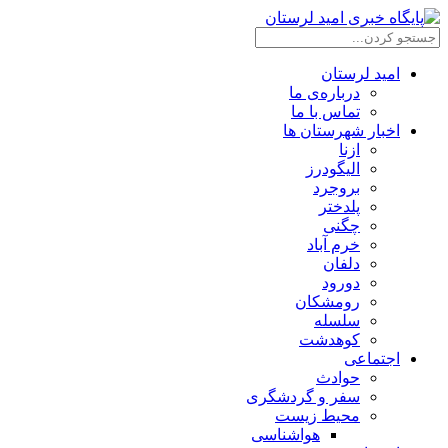
امید لرستان
درباره‌ی ما
تماس با ما
اخبار شهرستان ها
ازنا
الیگودرز
بروجرد
پلدختر
چگنی
خرم آباد
دلفان
دورود
رومشکان
سلسله
کوهدشت
اجتماعی
حوادث
سفر و گردشگری
محیط زیست
هواشناسی