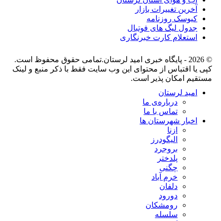
آخرین تغییرات بازار
کیوسک روزنامه
جدول لیگ های فوتبال
استعلام کارت خبرنگاری
© 2026 - پایگاه خبری اميد لرستان.تمامی حقوق محفوظ است.
کپی یا اقتباس از محتوای این وب سایت فقط با ذکر منبع و لینک
مستقیم امکان پذیر است.
امید لرستان
درباره‌ی ما
تماس با ما
اخبار شهرستان ها
ازنا
الیگودرز
بروجرد
پلدختر
چگنی
خرم آباد
دلفان
دورود
رومشکان
سلسله