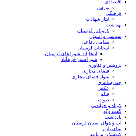
اقتصادی
بورس
فرهنگی
ایثار شهادت
بهداشت
کرونا در لرستان
سیاسی و امنیتی
نظامی دفاعی
انتخابات لرستان
انتخابات شورا های لرستان
شورا شهر خرم‌آباد
پژوهش و فناوری
فضای مجازی
سواد فضای مجازی
چندرسانه‌ای
عكس
فیلم
صوت
کوتاه و خواندنی
گفت وگو
یادداشت
آب و هوای استان لرستان
نمای بازار
کیوسک روزنامه