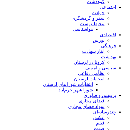
کوهدشت
اجتماعی
حوادث
سفر و گردشگری
محیط زیست
هواشناسی
اقتصادی
بورس
فرهنگی
ایثار شهادت
بهداشت
کرونا در لرستان
سیاسی و امنیتی
نظامی دفاعی
انتخابات لرستان
انتخابات شورا های لرستان
شورا شهر خرم‌آباد
پژوهش و فناوری
فضای مجازی
سواد فضای مجازی
چندرسانه‌ای
عكس
فیلم
صوت