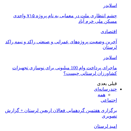
اسلایدر
چشم انتظاری ملت در معمایی به نام پروژه ۷۱۵ واحدی
مسکن ملی خرم آباد
اقتصادی
آخرین وضعیت پروژه‌های عمرانی و صنعتی راکد و نیمه راکد
لرستان
اسلایدر
ماجرای پرداخت وام 100 میلیونی برای نوسازی تجهیزات
کشاورزان لرستانی چیست؟
قبلی
بعدی
چندرسانه‌ای
همه
اجتماعی
برگزاری هفتمین گردهمایی فعالان اربعین لرستان + گزارش
تصویری
امید لرستان