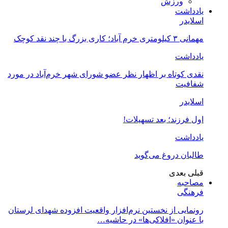
ورزش
یادداشت
اسلایدر
مهمانی ۳ کیلومتری خرم آباد؛ کاری بزرگ با چند نقد کوچک
یادداشت
نقدی کوتاه بر اظهار نظر عضو شورای شهر خرم‌آباد در مورد
شفافیت
اسلایدر
اول فرزند؛ بعد تسهیلات!
یادداشت
طالبان دروغ می‌گوید
قبلی
بعدی
مصاحبه
فرهنگی
رونمایی از نخستین نرم‌افزار واقعیت افزوده شهدای لرستان
با عنوان «افلاکی‌ها» در حاشیه…