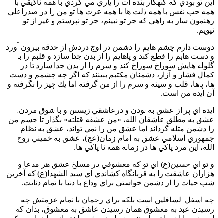
اين تو بودي كه گنهكار بنده ات را ياري مي كردي با همه نالايقي با
همه حب نفس با همه ذلت ها با همه عزت ها تو من را در صدراعلي
رهنمون ساز به راهي كه جز تو نبينم، جز تو نپرستم و غير از تو
نپويم.
دوست دارم چشم هايم را دشمن در اوج دردش از حدقه بيرون آورد
و دست هايم را قطع كند و پاهايم را از بدن جدا سازد و قلبم را با
گلوله هايش سوراخ سوراخ كند و سرم را از بدن جدا سازد تا در
كمال فشار و آزار، دشمنان مكتبم ببينند كه اگر چه چشمم و دست
ها، پاها، قلب و سينه و سرم را از من گرفته اما يك چيز را نگرفته و
آن ايده من است.
ايده اي پر از عشق به بودن و درعاشقي زيستن و با شوق مردن،
عشق به مطلق عاشقان الله، «من عشقه قتلته» بگذار تا جسم من
را دشمن مثله گرداند اما عشق من را نمي تواند، عشق به نظام
جمهوري اسلامي عشق به امام زمان(عج)، عشق به خميني روح
الله، اين مرد پاكي ها در زمانه همه نا پاكي ها.
و تو اي حسين(ع) اي تو كه معشوقي در مسلخ عشق هر مدعا و
هزاران عاشقت را به قربانگاه كشاندي اي سيد الشهدا(ع) كه آخرين
شب حيات را از دشمن خواستي براي وداع با دنيا با تمام دنائت.
چه اسفل السافلين است بلكه براي رحمان با تمام عزمتش چه
رسيدن عبد به معشوق همان رسيدن عاشق به معشوق، بدان كه