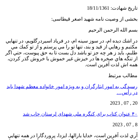
تاریخ شهادت: 18/11/1361
بخشی از وصيت نامه شهيد اصغر قيطاسی:
بسم الله الرحمن الرحيم
در اشك ديده ام، در سوز سينه ام، در فرياد اسيردرگلويم، در تنهایي
مكتبم و رهایي از قيد و بند، تنها تو را مي پرستم و از تو كمك مي
طلبم، بايد ز هر چه جز تو باشد دل بست تا به حق پيوست، حتي اگر
از تنگه هاي صخره ها در خيزش غير خموش با خروش گذر كردن،
همه اش لذت آفرين است.
مطالب مرتبط
رسیدگی به امور ایثارگران و به ویژه امور خانواده معظم شهدا باید
در رأس…
20 , 07 , 2023
۴۰ عنوان کتاب برای کنگره ملی شهدای لرستان چاپ شد
8 , 07 , 2023
آري لذت آفرين است، خدايا بارالها، ايزدا، پروردگارا در همه تنهایي