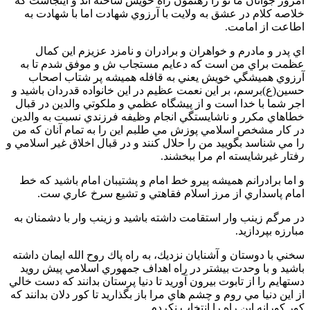
امروز جوانان ما تو را رهنمون راه خويش ساخته اند و اينجاست كه
خلاصه كلام در عشق به ولايت با آرزوي شهادت اما با شهادت به
اطاعت از امامت.
اي پدر و مادرم و خواهران و برادران و نامزد عزيزم اين كمال
عظمت براي من است كه دعايم مستجاب ش و موفق شدم تا به
آرزوي هميشگي خويش يعني به قافله هميشه پر شتاب اصحاب
حسين(ع)برسم، بر اين نعمت عظيم در اين خانواده قدردان باشيد و
اجر شما با خدا است و از پيشگاه عظمي و ملكوتي والدين در قبال
خطاهاي مكرر و ناشايستگي انجام وظيفه فرزندي نسبت به والدين
در كار مشخص اسلامي پوزش مي طلبم اين را به تمام آنان كه من
را مي شناسد بگوييد من را حلال كنند و در قبال اخلاق غير اسلامي و
رفتار غيرشايسته ام مرا ببخشند.
و اما برادرانم هميشه پيرو خط امام و پشتيبان امام باشيد كه خط
امام پاسداري از مرز اسلام فقاهتي و تشيع سرخ عاري ست.
در مرگم زينب وار استقامت داشته باشيد و زينب وار با دشمنان به
مبارزه بپردازيد.
سخني با دوستان و آشنايان نزديك، به راه پاك روح الله ايمان داشته
باشيد و با وحدت بيشتر در راه اهداف جمهوري اسلامي پيش رويد
دستهايم را از تابوت بيرون آوريد تا دنيا پرستان بدانند كه دست خالي
از اين دنيا مي روم و چشم هاي مرا باز بگذاريد تا كور دلان بدانند كه
كور كورانه اين راه را انتخاب نكردم .