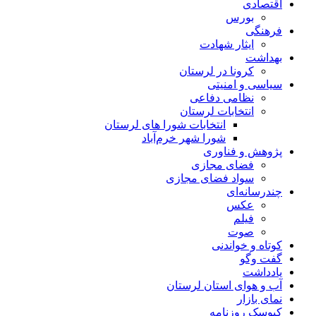
اقتصادی
بورس
فرهنگی
ایثار شهادت
بهداشت
کرونا در لرستان
سیاسی و امنیتی
نظامی دفاعی
انتخابات لرستان
انتخابات شورا های لرستان
شورا شهر خرم‌آباد
پژوهش و فناوری
فضای مجازی
سواد فضای مجازی
چندرسانه‌ای
عكس
فیلم
صوت
کوتاه و خواندنی
گفت وگو
یادداشت
آب و هوای استان لرستان
نمای بازار
کیوسک روزنامه