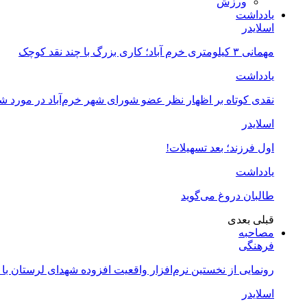
ورزش
یادداشت
اسلایدر
مهمانی ۳ کیلومتری خرم آباد؛ کاری بزرگ با چند نقد کوچک
یادداشت
نقدی کوتاه بر اظهار نظر عضو شورای شهر خرم‌آباد در مورد 
اسلایدر
اول فرزند؛ بعد تسهیلات!
یادداشت
طالبان دروغ می‌گوید
قبلی
بعدی
مصاحبه
فرهنگی
رونمایی از نخستین نرم‌افزار واقعیت افزوده شهدای لرستان با
اسلایدر