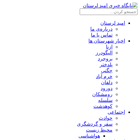
امید لرستان
درباره‌ی ما
تماس با ما
اخبار شهرستان ها
ازنا
الیگودرز
بروجرد
پلدختر
چگنی
خرم آباد
دلفان
دورود
رومشکان
سلسله
کوهدشت
اجتماعی
حوادث
سفر و گردشگری
محیط زیست
هواشناسی