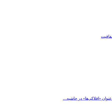
شفافیت
 عنوان «افلاکی‌ها» در حاشیه…