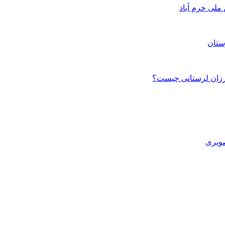
ستان
صویری