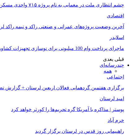
چشم انتظاری ملت در معمایی به نام پروژه ۷۱۵ واحدی مسکن ملی خرم آباد
اقتصادی
آخرین وضعیت پروژه‌های عمرانی و صنعتی راکد و نیمه راکد لر
اسلایدر
ماجرای پرداخت وام 100 میلیونی برای نوسازی تجهیزات کشاورزان لرستانی چیست؟
قبلی
بعدی
چندرسانه‌ای
همه
اجتماعی
برگزاری هفتمین گردهمایی فعالان اربعین لرستان + گزارش ت
امید لرستان
پوستر | مذاکره با آمریکا گره تحریم‌ها را کورتر خواهد کرد
خرم آباد
راهپیمایی روز قدس در لرستان برگزار گردید