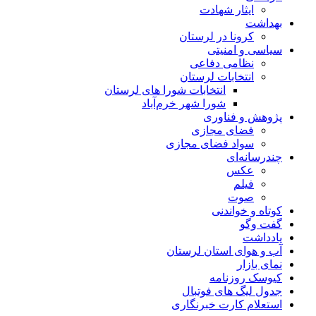
ایثار شهادت
بهداشت
کرونا در لرستان
سیاسی و امنیتی
نظامی دفاعی
انتخابات لرستان
انتخابات شورا های لرستان
شورا شهر خرم‌آباد
پژوهش و فناوری
فضای مجازی
سواد فضای مجازی
چندرسانه‌ای
عكس
فیلم
صوت
کوتاه و خواندنی
گفت وگو
یادداشت
آب و هوای استان لرستان
نمای بازار
کیوسک روزنامه
جدول لیگ های فوتبال
استعلام کارت خبرنگاری