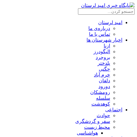
امید لرستان
درباره‌ی ما
تماس با ما
اخبار شهرستان ها
ازنا
الیگودرز
بروجرد
پلدختر
چگنی
خرم آباد
دلفان
دورود
رومشکان
سلسله
کوهدشت
اجتماعی
حوادث
سفر و گردشگری
محیط زیست
هواشناسی