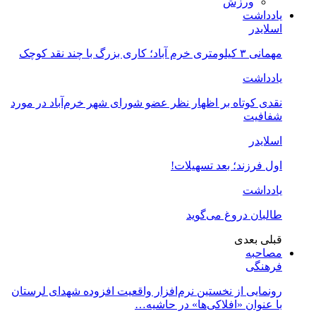
ورزش
یادداشت
اسلایدر
مهمانی ۳ کیلومتری خرم آباد؛ کاری بزرگ با چند نقد کوچک
یادداشت
نقدی کوتاه بر اظهار نظر عضو شورای شهر خرم‌آباد در مورد
شفافیت
اسلایدر
اول فرزند؛ بعد تسهیلات!
یادداشت
طالبان دروغ می‌گوید
قبلی
بعدی
مصاحبه
فرهنگی
رونمایی از نخستین نرم‌افزار واقعیت افزوده شهدای لرستان
با عنوان «افلاکی‌ها» در حاشیه…