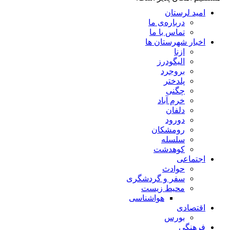
امید لرستان
درباره‌ی ما
تماس با ما
اخبار شهرستان ها
ازنا
الیگودرز
بروجرد
پلدختر
چگنی
خرم آباد
دلفان
دورود
رومشکان
سلسله
کوهدشت
اجتماعی
حوادث
سفر و گردشگری
محیط زیست
هواشناسی
اقتصادی
بورس
فرهنگی