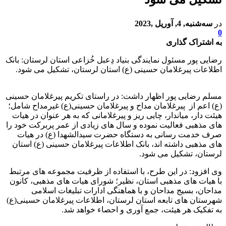
در
سه‌شنبه, 4, آوریل ,2023
0
به اشتراک گذاری
رضایی پور مسئول نمایندگی بنیاد دِعبل خُزاعی استان لرستان: بانک
اطلاعات پیرغلامان حسینی (ع) استان لرستان، تشکیل می شود.
مسلم رضایی پور اظهار داشت: در راستای تکریم پیرغلامان حسینی
(ع) اعم از پیرغلامان مداح و پیرغلامان حسینی(ع) غیرمداح شامل؛
هیئت دار، میاندار، چایی ریز و پیرغلامانی که به هر عنوان در هیات
های مذهبی فعالیت نموده و سال های زیادی از عمر پربرکت خود را
صرف خدمت رسانی به دستگاه حضرت سیدالشهدا (ع) در هیات
های مذهبی داشته اند، بانک اطلاعات پیرغلامان حسینی (ع) استان
لرستان، تشکیل می شود.
وی افزود: در این طرح، با استفاده از ظرفیت مجموعه های مرتبط
با هیات های مذهبی استان، نظیر؛ شورای هیات های مذهبی، کانون
مداحان، بسیج مداحان و با هماهنگی ادارات تبلیغات اسلامی
شهرستان های تابعه استان لرستان، اطلاعات پیرغلامان حسینی(ع)
به تفکیک هر هیئت، جمع آوری و احصاء خواهد شد.