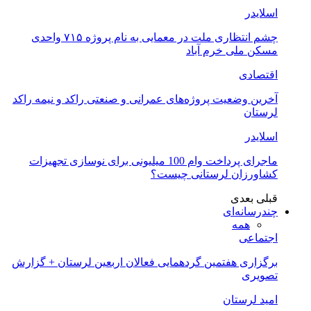
اسلایدر
چشم انتظاری ملت در معمایی به نام پروژه ۷۱۵ واحدی
مسکن ملی خرم آباد
اقتصادی
آخرین وضعیت پروژه‌های عمرانی و صنعتی راکد و نیمه راکد
لرستان
اسلایدر
ماجرای پرداخت وام 100 میلیونی برای نوسازی تجهیزات
کشاورزان لرستانی چیست؟
قبلی
بعدی
چندرسانه‌ای
همه
اجتماعی
برگزاری هفتمین گردهمایی فعالان اربعین لرستان + گزارش
تصویری
امید لرستان