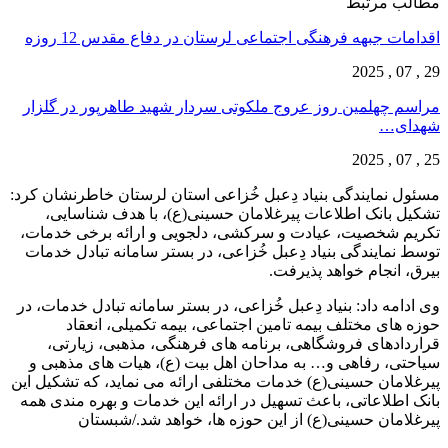
مطالب مرتبط
اقدامات جبهه فرهنگی اجتماعی لرستان در دفاع مقدس 12 روزه
29 , 07 , 2025
مراسم چهلمین روز عروج ملکوتی سردار شهید طاهرپور در گلزار
شهدای…
25 , 07 , 2025
مسئول نمایندگی بنیاد دِعبل خُزاعی استان لرستان خاطرنشان کرد:
تشکیل بانک اطلاعات پیرغلامان حسینی(ع)، با هدف شناسایی،
تکریم شخصیت، عیادت و سرکشی، دلجویی و ارائه برخی خدمات،
توسط نمایندگی بنیاد دِعبل خُزاعی، در بستر سامانه تبادل خدمات
بیرق، انجام خواهد پذیرفت.
وی ادامه داد: بنیاد دِعبل خُزاعی، در بستر سامانه تبادل خدمات، در
حوزه های مختلف بیمه تامین اجتماعی، بیمه تکمیلی، انعقاد
قراردادهای فروشگاهی، برنامه های فرهنگی، مذهبی، زیارتی،
سیاحتی، رفاهی و… به مداحان اهل بیت (ع)، هیات های مذهبی و
پیرغلامان حسینی(ع) خدمات مختلفی ارائه می نماید، که تشکیل این
بانک اطلاعاتی، باعث تسهیل در ارائه این خدمات و بهره مندی همه
پیرغلامان حسینی(ع) از این حوزه ها، خواهد شد./شبستان