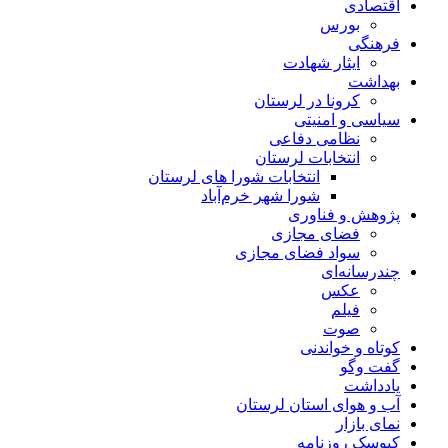
اقتصادی
بورس
فرهنگی
ایثار شهادت
بهداشت
کرونا در لرستان
سیاسی و امنیتی
نظامی دفاعی
انتخابات لرستان
انتخابات شورا های لرستان
شورا شهر خرم‌آباد
پژوهش و فناوری
فضای مجازی
سواد فضای مجازی
چندرسانه‌ای
عكس
فیلم
صوت
کوتاه و خواندنی
گفت وگو
یادداشت
آب و هوای استان لرستان
نمای بازار
کیوسک روزنامه