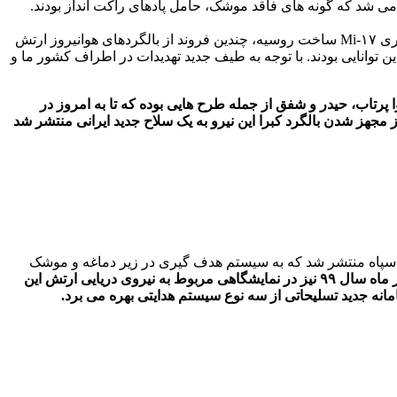
 می شد که گونه های فاقد موشک، حامل پادهای راکت انداز بودند.
بعد از جنگ تحمیلی و آغاز توسعه یافتن یگان های رزمی سپاه، بحث اختصاص بالگرد به این نیرو نیز مطرح شد و در کنار بالگردهای ترابری سری Mi-۱۷ ساخت روسیه، چندین فروند از بالگردهای هوانیروز ارتش
ین توانایی بودند. با توجه به طیف جدید تهدیدات در اطراف کشور ما و
تاب، حیدر و شفق از جمله طرح هایی بوده که تا به امروز در
ز مجهز شدن بالگرد کبرا
این نیرو به یک سلاح جدید ایرانی منتشر شد
جریان تحویل یک سری از بالگردهای اورهال شده به نیروهای مسلح، تصویری از یک هلی کوپتر مدل ۲۱۴ متعلق به سپاه منتشر شد که به سیستم هدف گیری در زیر دماغه و موشک
در آذر ماه سال ۹۹ نیز در نمایشگاهی مربوط به نیروی دریایی ارتش این