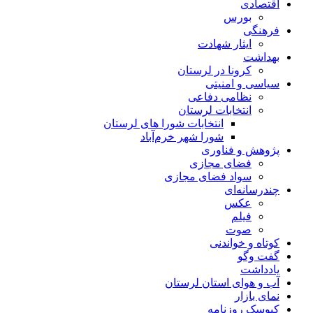
اقتصادی
بورس
فرهنگی
ایثار شهادت
بهداشت
کرونا در لرستان
سیاسی و امنیتی
نظامی دفاعی
انتخابات لرستان
انتخابات شورا های لرستان
شورا شهر خرم‌آباد
پژوهش و فناوری
فضای مجازی
سواد فضای مجازی
چندرسانه‌ای
عكس
فیلم
صوت
کوتاه و خواندنی
گفت وگو
یادداشت
آب و هوای استان لرستان
نمای بازار
کیوسک روزنامه