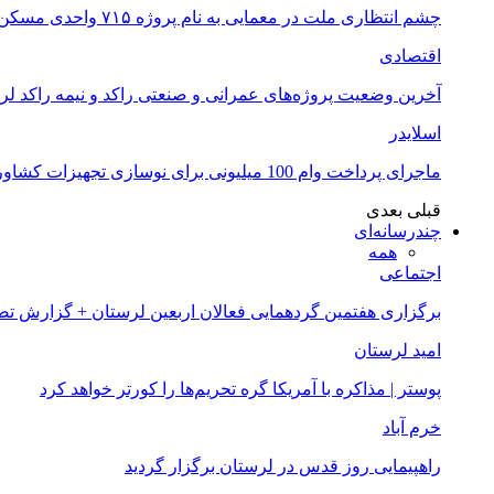
چشم انتظاری ملت در معمایی به نام پروژه ۷۱۵ واحدی مسکن ملی خرم آباد
اقتصادی
آخرین وضعیت پروژه‌های عمرانی و صنعتی راکد و نیمه راکد لر
اسلایدر
ماجرای پرداخت وام 100 میلیونی برای نوسازی تجهیزات کشاورزان لرستانی چیست؟
قبلی
بعدی
چندرسانه‌ای
همه
اجتماعی
برگزاری هفتمین گردهمایی فعالان اربعین لرستان + گزارش ت
امید لرستان
پوستر | مذاکره با آمریکا گره تحریم‌ها را کورتر خواهد کرد
خرم آباد
راهپیمایی روز قدس در لرستان برگزار گردید