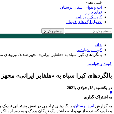
قبلی
بعدی
آب و هوای استان لرستان
نمای بازار
کیوسک روزنامه
جدول لیگ های فوتبال
خانه
کوتاه و خواندنی
بالگردهای کبرا سپاه به «هلفایر ایرانی» مجهز شدند/ نیروها
کوتاه و خواندنی
بالگردهای کبرا سپاه به «هلفایر ایرانی» مج
در
یکشنبه, 18, جولای ,2021
0
به اشتراک گذاری
به گزارش
امید لرستان
، بالگردهای تهاجمی در نقش پشتیبانی نزدیک ه
و طیف گسترده از تهدیدات، داشتن یک ناوگان بزرگ و به روز از بالگ