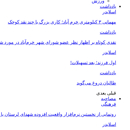
ورزش
یادداشت
اسلایدر
مهمانی ۳ کیلومتری خرم آباد؛ کاری بزرگ با چند نقد کوچک
یادداشت
نقدی کوتاه بر اظهار نظر عضو شورای شهر خرم‌آباد در مورد 
اسلایدر
اول فرزند؛ بعد تسهیلات!
یادداشت
طالبان دروغ می‌گوید
قبلی
بعدی
مصاحبه
فرهنگی
رونمایی از نخستین نرم‌افزار واقعیت افزوده شهدای لرستان با
اسلایدر