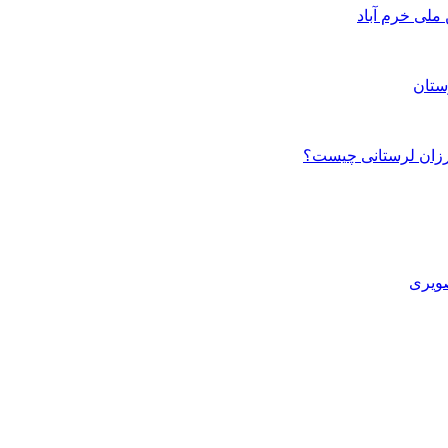
ستان
صویری