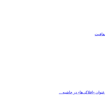
شفافیت
 عنوان «افلاکی‌ها» در حاشیه…