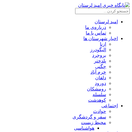
امید لرستان
درباره‌ی ما
تماس با ما
اخبار شهرستان ها
ازنا
الیگودرز
بروجرد
پلدختر
چگنی
خرم آباد
دلفان
دورود
رومشکان
سلسله
کوهدشت
اجتماعی
حوادث
سفر و گردشگری
محیط زیست
هواشناسی