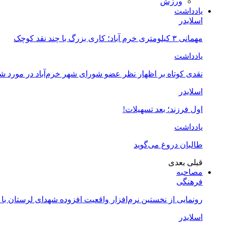
ورزش
یادداشت
اسلایدر
مهمانی ۳ کیلومتری خرم آباد؛ کاری بزرگ با چند نقد کوچک
یادداشت
نقدی کوتاه بر اظهار نظر عضو شورای شهر خرم‌آباد در مورد 
اسلایدر
اول فرزند؛ بعد تسهیلات!
یادداشت
طالبان دروغ می‌گوید
قبلی
بعدی
مصاحبه
فرهنگی
رونمایی از نخستین نرم‌افزار واقعیت افزوده شهدای لرستان با
اسلایدر