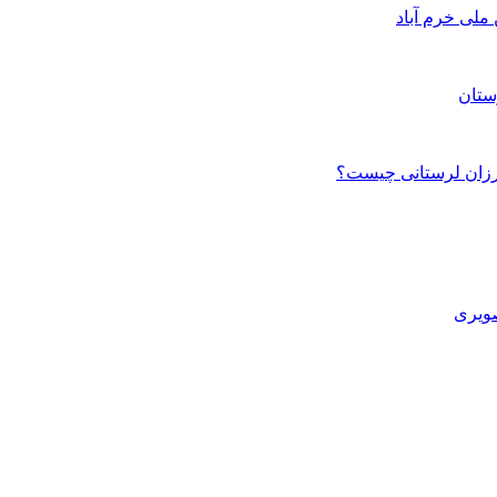
ستان
صویری