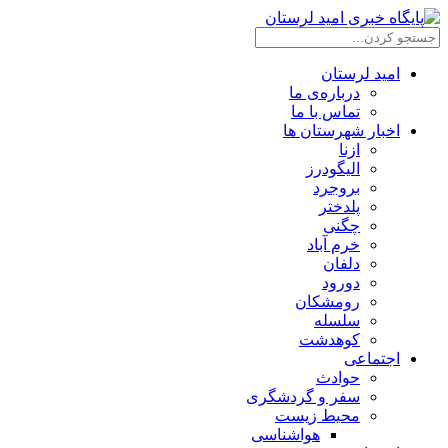
امید لرستان
درباره‌ی ما
تماس با ما
اخبار شهرستان ها
ازنا
الیگودرز
بروجرد
پلدختر
چگنی
خرم آباد
دلفان
دورود
رومشکان
سلسله
کوهدشت
اجتماعی
حوادث
سفر و گردشگری
محیط زیست
هواشناسی