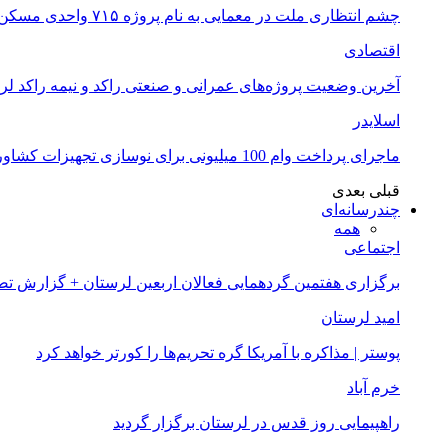
چشم انتظاری ملت در معمایی به نام پروژه ۷۱۵ واحدی مسکن ملی خرم آباد
اقتصادی
آخرین وضعیت پروژه‌های عمرانی و صنعتی راکد و نیمه راکد لر
اسلایدر
ماجرای پرداخت وام 100 میلیونی برای نوسازی تجهیزات کشاورزان لرستانی چیست؟
قبلی
بعدی
چندرسانه‌ای
همه
اجتماعی
برگزاری هفتمین گردهمایی فعالان اربعین لرستان + گزارش ت
امید لرستان
پوستر | مذاکره با آمریکا گره تحریم‌ها را کورتر خواهد کرد
خرم آباد
راهپیمایی روز قدس در لرستان برگزار گردید