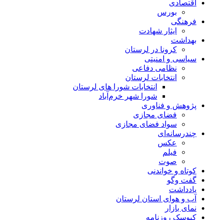
اقتصادی
بورس
فرهنگی
ایثار شهادت
بهداشت
کرونا در لرستان
سیاسی و امنیتی
نظامی دفاعی
انتخابات لرستان
انتخابات شورا های لرستان
شورا شهر خرم‌آباد
پژوهش و فناوری
فضای مجازی
سواد فضای مجازی
چندرسانه‌ای
عكس
فیلم
صوت
کوتاه و خواندنی
گفت وگو
یادداشت
آب و هوای استان لرستان
نمای بازار
کیوسک روزنامه