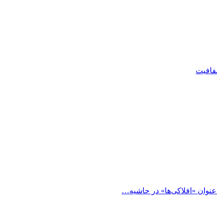
شفافیت
 عنوان «افلاکی‌ها» در حاشیه…