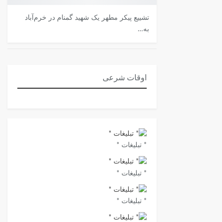
تشییع پیکر مطهر یک شهید گمنام در خرم‌آباد
به…
اوقات شرعی
* تبلیغات *
* تبلیغات *
* تبلیغات *