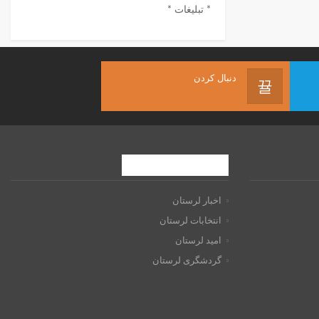
* تبلیغات *
دنبال کردن
موضوعات داغ
اخبار لرستان
انتخابات لرستان
امید لرستان
گردشگری لرستان