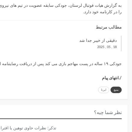
به گزارش هیات فوتبال لرستان، جودکی سابقه عضویت در تیم های نیروی ز
را در کارنامه خود دارد.
مطالب مرتبط
دقیقی از خیبر جدا شد
18 , 05 , 2025
جودکی ۱۹ ساله در پست مهاجم بازی می کند پس از دریافت رضایتنامه از باشگاه خیبر خرم آباد با عقد قرارداد سه ساله به تیم امید پرسپولیس تهران پیوست.
/.انتهای پیام
منبع
ایرنا
نظر شما چیه؟
تذكر: نظرات حاوی توهين يا افتر