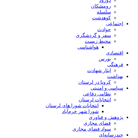
دورود
رومشکان
سلسله
کوهدشت
اجتماعی
حوادث
سفر و گردشگری
محیط زیست
هواشناسی
اقتصادی
بورس
فرهنگی
ایثار شهادت
بهداشت
کرونا در لرستان
سیاسی و امنیتی
نظامی دفاعی
انتخابات لرستان
انتخابات شورا های لرستان
شورا شهر خرم‌آباد
پژوهش و فناوری
فضای مجازی
سواد فضای مجازی
چندرسانه‌ای