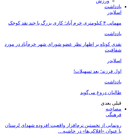
ورزش
یادداشت
اسلایدر
مهمانی ۳ کیلومتری خرم آباد؛ کاری بزرگ با چند نقد کوچک
یادداشت
نقدی کوتاه بر اظهار نظر عضو شورای شهر خرم‌آباد در مورد
شفافیت
اسلایدر
اول فرزند؛ بعد تسهیلات!
یادداشت
طالبان دروغ می‌گوید
قبلی
بعدی
مصاحبه
فرهنگی
رونمایی از نخستین نرم‌افزار واقعیت افزوده شهدای لرستان
با عنوان «افلاکی‌ها» در حاشیه…