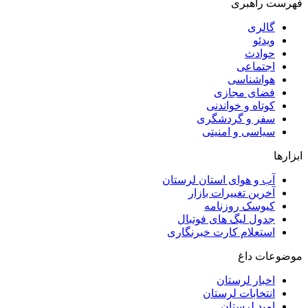
فهرست راهبری
گالری
ویدئو
حوادث
اجتماعی
هواشناسی
فضای مجازی
کوتاه و خواندنی
سفر و گردشگری
سیاسی و امنیتی
ابزارها
آب و هوای استان لرستان
آخرین تغییرات بازار
کیوسک روزنامه
جدول لیگ های فوتبال
استعلام کارت خبرنگاری
موضوعات داغ
اخبار لرستان
انتخابات لرستان
امید لرستان