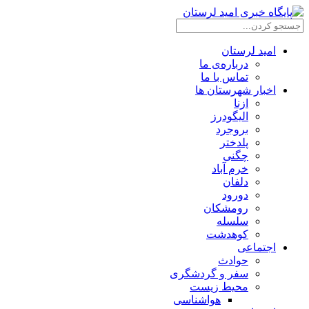
امید لرستان
درباره‌ی ما
تماس با ما
اخبار شهرستان ها
ازنا
الیگودرز
بروجرد
پلدختر
چگنی
خرم آباد
دلفان
دورود
رومشکان
سلسله
کوهدشت
اجتماعی
حوادث
سفر و گردشگری
محیط زیست
هواشناسی