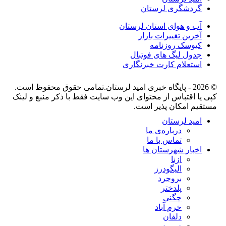
گردشگری لرستان
آب و هوای استان لرستان
آخرین تغییرات بازار
کیوسک روزنامه
جدول لیگ های فوتبال
استعلام کارت خبرنگاری
© 2026 - پایگاه خبری اميد لرستان.تمامی حقوق محفوظ است.
کپی یا اقتباس از محتوای این وب سایت فقط با ذکر منبع و لینک
مستقیم امکان پذیر است.
امید لرستان
درباره‌ی ما
تماس با ما
اخبار شهرستان ها
ازنا
الیگودرز
بروجرد
پلدختر
چگنی
خرم آباد
دلفان