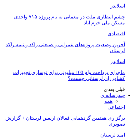
اسلایدر
چشم انتظاری ملت در معمایی به نام پروژه ۷۱۵ واحدی
مسکن ملی خرم آباد
اقتصادی
آخرین وضعیت پروژه‌های عمرانی و صنعتی راکد و نیمه راکد
لرستان
اسلایدر
ماجرای پرداخت وام 100 میلیونی برای نوسازی تجهیزات
کشاورزان لرستانی چیست؟
قبلی
بعدی
چندرسانه‌ای
همه
اجتماعی
برگزاری هفتمین گردهمایی فعالان اربعین لرستان + گزارش
تصویری
امید لرستان