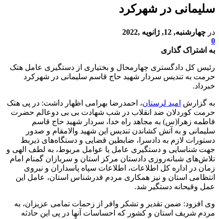
سلیمانی در شهرکرد
در
چهارشنبه, 12, ژانویه ,2022
0
به اشتراک گذاری
رئیس کل دادگستری چهارمحال و بختیاری از دستگیری عامل هتک
حرمت به تندیس سردار شهید حاج قاسم سلیمانی در شهرکرد
خبرداد.
به گزارش
امید لرستان
، احمدرضا بهرامی اظهار ‌داشت: در پی هتک
حرمت کوردلان ضد انقلاب در شب شهادت بی­ بی دوعالم حضرت
فاطمه زهرا(س) به مجاهد راه خدا، سردار شهید حاج قاسم
سلیمانی و به آتش کشاندن تندیس این شهید والامقام و صدور
دستورات لازم به دادسرا، ضابطین قضایی و دستگاه‌های ذیربط
جهت شناسایی و دستگیری عامل یا عوامل مربوط، به لطف الهی و
تلاش‌های شبانه‌روزی دادستان مرکز استان و سربازان گمنام امام
زمان در اداره کل اطلاعات، اطلاعات سپاه پاسداران و نیروی
انتظامی استان و نیز همکاری مردم قدرشناس استان، عامل این
عمل وقیحانه دستگیر شد.
وی افزود: ‌ضمن تقدیر و تشکر وافر از زحمات تمامی عزیزان، به
مردم شریف استان و کشور که احساسات آنها در پی این حادثه