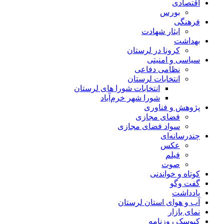
اقتصادی
بورس
فرهنگی
ایثار شهادت
بهداشت
کرونا در لرستان
سیاسی و امنیتی
نظامی دفاعی
انتخابات لرستان
انتخابات شورا های لرستان
شورا شهر خرم‌آباد
پژوهش و فناوری
فضای مجازی
سواد فضای مجازی
چندرسانه‌ای
عكس
فیلم
صوت
کوتاه و خواندنی
گفت وگو
یادداشت
آب و هوای استان لرستان
نمای بازار
کیوسک روزنامه