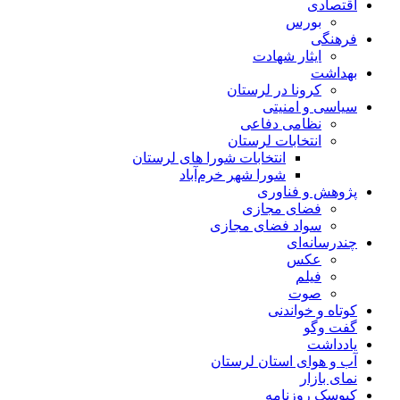
اقتصادی
بورس
فرهنگی
ایثار شهادت
بهداشت
کرونا در لرستان
سیاسی و امنیتی
نظامی دفاعی
انتخابات لرستان
انتخابات شورا های لرستان
شورا شهر خرم‌آباد
پژوهش و فناوری
فضای مجازی
سواد فضای مجازی
چندرسانه‌ای
عكس
فیلم
صوت
کوتاه و خواندنی
گفت وگو
یادداشت
آب و هوای استان لرستان
نمای بازار
کیوسک روزنامه