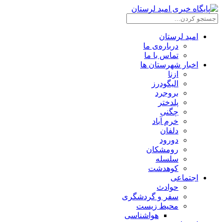
امید لرستان
درباره‌ی ما
تماس با ما
اخبار شهرستان ها
ازنا
الیگودرز
بروجرد
پلدختر
چگنی
خرم آباد
دلفان
دورود
رومشکان
سلسله
کوهدشت
اجتماعی
حوادث
سفر و گردشگری
محیط زیست
هواشناسی