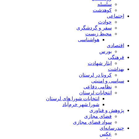
سلسله
کوهدشت
اجتماعی
حوادث
سفر و گردشگری
محیط زیست
هواشناسی
اقتصادی
بورس
فرهنگی
ایثار شهادت
بهداشت
کرونا در لرستان
سیاسی و امنیتی
نظامی دفاعی
انتخابات لرستان
انتخابات شورا های لرستان
شورا شهر خرم‌آباد
پژوهش و فناوری
فضای مجازی
سواد فضای مجازی
چندرسانه‌ای
عكس