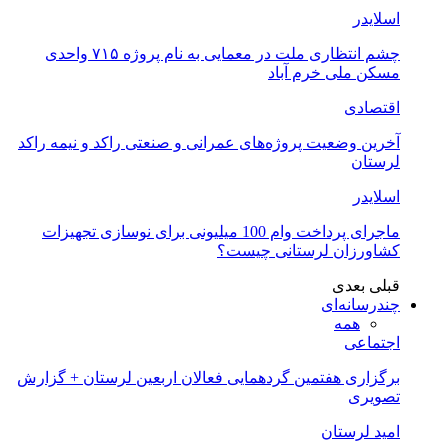
اسلایدر
چشم انتظاری ملت در معمایی به نام پروژه ۷۱۵ واحدی
مسکن ملی خرم آباد
اقتصادی
آخرین وضعیت پروژه‌های عمرانی و صنعتی راکد و نیمه راکد
لرستان
اسلایدر
ماجرای پرداخت وام 100 میلیونی برای نوسازی تجهیزات
کشاورزان لرستانی چیست؟
قبلی
بعدی
چندرسانه‌ای
همه
اجتماعی
برگزاری هفتمین گردهمایی فعالان اربعین لرستان + گزارش
تصویری
امید لرستان