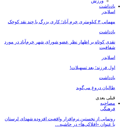
ورزش
یادداشت
اسلایدر
مهمانی ۳ کیلومتری خرم آباد؛ کاری بزرگ با چند نقد کوچک
یادداشت
نقدی کوتاه بر اظهار نظر عضو شورای شهر خرم‌آباد در مورد
شفافیت
اسلایدر
اول فرزند؛ بعد تسهیلات!
یادداشت
طالبان دروغ می‌گوید
قبلی
بعدی
مصاحبه
فرهنگی
رونمایی از نخستین نرم‌افزار واقعیت افزوده شهدای لرستان
با عنوان «افلاکی‌ها» در حاشیه…