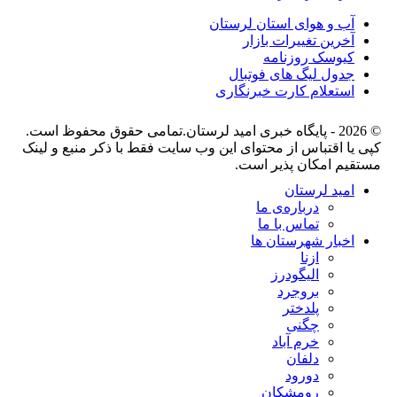
آب و هوای استان لرستان
آخرین تغییرات بازار
کیوسک روزنامه
جدول لیگ های فوتبال
استعلام کارت خبرنگاری
© 2026 - پایگاه خبری اميد لرستان.تمامی حقوق محفوظ است.
کپی یا اقتباس از محتوای این وب سایت فقط با ذکر منبع و لینک
مستقیم امکان پذیر است.
امید لرستان
درباره‌ی ما
تماس با ما
اخبار شهرستان ها
ازنا
الیگودرز
بروجرد
پلدختر
چگنی
خرم آباد
دلفان
دورود
رومشکان