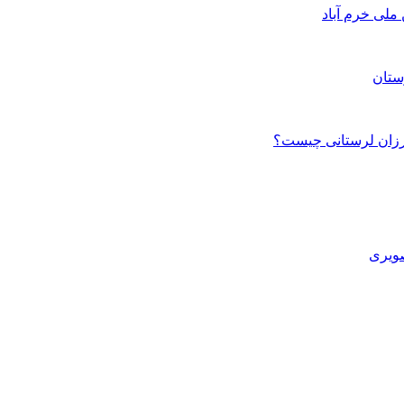
ستان
صویری