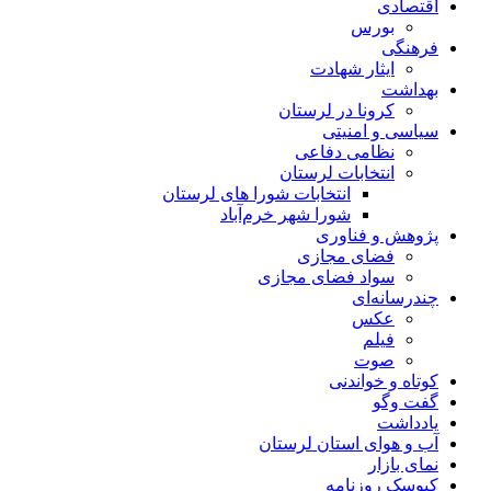
اقتصادی
بورس
فرهنگی
ایثار شهادت
بهداشت
کرونا در لرستان
سیاسی و امنیتی
نظامی دفاعی
انتخابات لرستان
انتخابات شورا های لرستان
شورا شهر خرم‌آباد
پژوهش و فناوری
فضای مجازی
سواد فضای مجازی
چندرسانه‌ای
عكس
فیلم
صوت
کوتاه و خواندنی
گفت وگو
یادداشت
آب و هوای استان لرستان
نمای بازار
کیوسک روزنامه