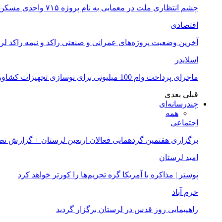
چشم انتظاری ملت در معمایی به نام پروژه ۷۱۵ واحدی مسکن ملی خرم آباد
اقتصادی
آخرین وضعیت پروژه‌های عمرانی و صنعتی راکد و نیمه راکد لر
اسلایدر
ماجرای پرداخت وام 100 میلیونی برای نوسازی تجهیزات کشاورزان لرستانی چیست؟
قبلی
بعدی
چندرسانه‌ای
همه
اجتماعی
برگزاری هفتمین گردهمایی فعالان اربعین لرستان + گزارش ت
امید لرستان
پوستر | مذاکره با آمریکا گره تحریم‌ها را کورتر خواهد کرد
خرم آباد
راهپیمایی روز قدس در لرستان برگزار گردید