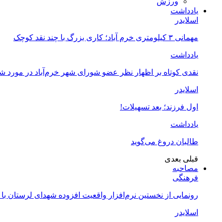
ورزش
یادداشت
اسلایدر
مهمانی ۳ کیلومتری خرم آباد؛ کاری بزرگ با چند نقد کوچک
یادداشت
نقدی کوتاه بر اظهار نظر عضو شورای شهر خرم‌آباد در مورد 
اسلایدر
اول فرزند؛ بعد تسهیلات!
یادداشت
طالبان دروغ می‌گوید
قبلی
بعدی
مصاحبه
فرهنگی
رونمایی از نخستین نرم‌افزار واقعیت افزوده شهدای لرستان با
اسلایدر