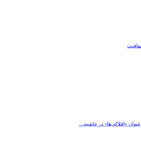
شفافیت
 عنوان «افلاکی‌ها» در حاشیه…