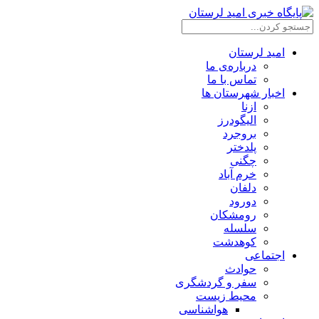
امید لرستان
درباره‌ی ما
تماس با ما
اخبار شهرستان ها
ازنا
الیگودرز
بروجرد
پلدختر
چگنی
خرم آباد
دلفان
دورود
رومشکان
سلسله
کوهدشت
اجتماعی
حوادث
سفر و گردشگری
محیط زیست
هواشناسی