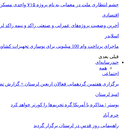
چشم انتظاری ملت در معمایی به نام پروژه ۷۱۵ واحدی مسکن ملی خرم آباد
اقتصادی
آخرین وضعیت پروژه‌های عمرانی و صنعتی راکد و نیمه راکد لر
اسلایدر
ماجرای پرداخت وام 100 میلیونی برای نوسازی تجهیزات کشاورزان لرستانی چیست؟
قبلی
بعدی
چندرسانه‌ای
همه
اجتماعی
برگزاری هفتمین گردهمایی فعالان اربعین لرستان + گزارش ت
امید لرستان
پوستر | مذاکره با آمریکا گره تحریم‌ها را کورتر خواهد کرد
خرم آباد
راهپیمایی روز قدس در لرستان برگزار گردید