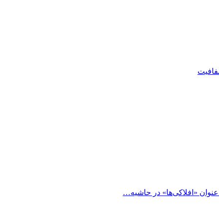
شفافیت
 عنوان «افلاکی‌ها» در حاشیه…