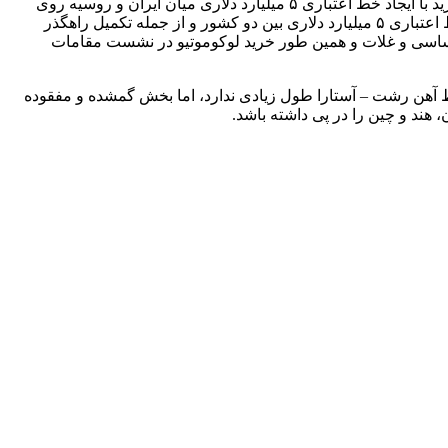
، سید احسان خاندوزی در ارتباط تصویری از روسیه با برنامه گفتگوی ویژه خبری شبکه دوم سیما با بیان اینکه این خرید با ایجاد خط اعتباری ۵ میلیارد دلاری میان ایران و روسیه روی
خواهد داد، افزود: توافقات خوبی از جمله توافقات دو جانبه بر سر موضوعات نفت و انرژی، راه آهن و ترانزیت دو کشور و تسریع در ایجاد خط اعتباری ۵ میلیارد دلاری بین دو کشور و از جمله تکمیل راهگذر
ی اساسی و غلات و همین طور خرید لوکوموتیو در نشست مقامات
وتیوهای مورد خرید از روسیه ۲۰۰ دستگاه صحیح است نه ۲۰۰۰ دستگاه، تصریح کرد: خط آهن رشت – آستارا طول زیادی ندارد، اما بخش گمشده و مفقوده
هند و چین را در پی داشته باشد.