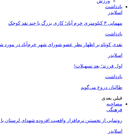
ورزش
یادداشت
اسلایدر
مهمانی ۳ کیلومتری خرم آباد؛ کاری بزرگ با چند نقد کوچک
یادداشت
نقدی کوتاه بر اظهار نظر عضو شورای شهر خرم‌آباد در مورد 
اسلایدر
اول فرزند؛ بعد تسهیلات!
یادداشت
طالبان دروغ می‌گوید
قبلی
بعدی
مصاحبه
فرهنگی
رونمایی از نخستین نرم‌افزار واقعیت افزوده شهدای لرستان با
اسلایدر