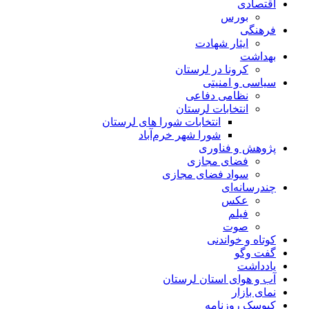
اقتصادی
بورس
فرهنگی
ایثار شهادت
بهداشت
کرونا در لرستان
سیاسی و امنیتی
نظامی دفاعی
انتخابات لرستان
انتخابات شورا های لرستان
شورا شهر خرم‌آباد
پژوهش و فناوری
فضای مجازی
سواد فضای مجازی
چندرسانه‌ای
عكس
فیلم
صوت
کوتاه و خواندنی
گفت وگو
یادداشت
آب و هوای استان لرستان
نمای بازار
کیوسک روزنامه