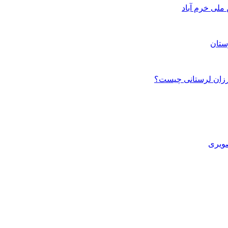
ستان
صویری