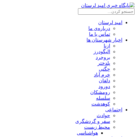
امید لرستان
درباره‌ی ما
تماس با ما
اخبار شهرستان ها
ازنا
الیگودرز
بروجرد
پلدختر
چگنی
خرم آباد
دلفان
دورود
رومشکان
سلسله
کوهدشت
اجتماعی
حوادث
سفر و گردشگری
محیط زیست
هواشناسی