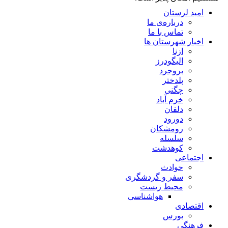
امید لرستان
درباره‌ی ما
تماس با ما
اخبار شهرستان ها
ازنا
الیگودرز
بروجرد
پلدختر
چگنی
خرم آباد
دلفان
دورود
رومشکان
سلسله
کوهدشت
اجتماعی
حوادث
سفر و گردشگری
محیط زیست
هواشناسی
اقتصادی
بورس
فرهنگی