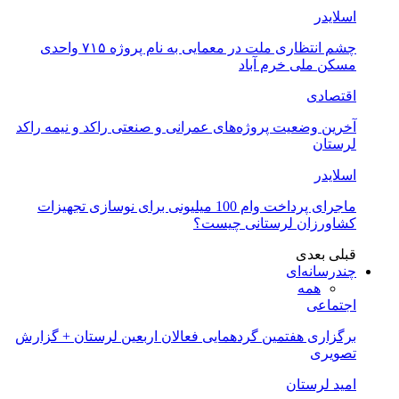
اسلایدر
چشم انتظاری ملت در معمایی به نام پروژه ۷۱۵ واحدی
مسکن ملی خرم آباد
اقتصادی
آخرین وضعیت پروژه‌های عمرانی و صنعتی راکد و نیمه راکد
لرستان
اسلایدر
ماجرای پرداخت وام 100 میلیونی برای نوسازی تجهیزات
کشاورزان لرستانی چیست؟
قبلی
بعدی
چندرسانه‌ای
همه
اجتماعی
برگزاری هفتمین گردهمایی فعالان اربعین لرستان + گزارش
تصویری
امید لرستان