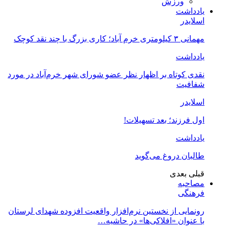
ورزش
یادداشت
اسلایدر
مهمانی ۳ کیلومتری خرم آباد؛ کاری بزرگ با چند نقد کوچک
یادداشت
نقدی کوتاه بر اظهار نظر عضو شورای شهر خرم‌آباد در مورد
شفافیت
اسلایدر
اول فرزند؛ بعد تسهیلات!
یادداشت
طالبان دروغ می‌گوید
قبلی
بعدی
مصاحبه
فرهنگی
رونمایی از نخستین نرم‌افزار واقعیت افزوده شهدای لرستان
با عنوان «افلاکی‌ها» در حاشیه…