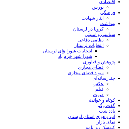
اقتصادی
بورس
فرهنگی
ایثار شهادت
بهداشت
کرونا در لرستان
سیاسی و امنیتی
نظامی دفاعی
انتخابات لرستان
انتخابات شورا های لرستان
شورا شهر خرم‌آباد
پژوهش و فناوری
فضای مجازی
سواد فضای مجازی
چندرسانه‌ای
عكس
فیلم
صوت
کوتاه و خواندنی
گفت وگو
یادداشت
آب و هوای استان لرستان
نمای بازار
کیوسک روزنامه