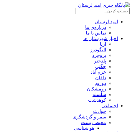
امید لرستان
درباره‌ی ما
تماس با ما
اخبار شهرستان ها
ازنا
الیگودرز
بروجرد
پلدختر
چگنی
خرم آباد
دلفان
دورود
رومشکان
سلسله
کوهدشت
اجتماعی
حوادث
سفر و گردشگری
محیط زیست
هواشناسی