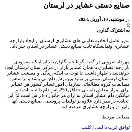
صنایع دستی عشایر در لرستان
در
دوشنبه, 10, آوریل ,2023
0
به اشتراک گذاری
مدیر عامل اتحادیه تعاونی های عشایری لرستان از ایجاد بازارچه
عشایری ونمایشگاه ثابت صنایع دستی عشایر در استان خبر داد .
مهرداد ضرونی در گفت گو با خبرنگاران با بیان اینکه به زودی
بازارچه عشایری یا همان عشایر بازار در مرکز استان لرستان ایجاد
خواهدشد ، اظهار داشت :با توجه به اینکه زندگی و معیشت عشایر
استان لرستان مبتنی بر تولید وپرورش دام می باشد و براساس
مطالعات گروه مطالعاتی سازمان امورعشایر کشور هر عشایر
برای امرار معاش بایستی حداقل 250راس دام داشته باشند و
میانگین دام عشایر استان به ازای هر خانوار 86 راس است لذا این
اتحادیه در نظر دارد علاوه بر تولیدات پروتئینی، صنایع دستی آنها
رانیز در بازارچه عشایری عرضه کند.
مطالب مرتبط
توافق غرب با لیبی / کلیپ