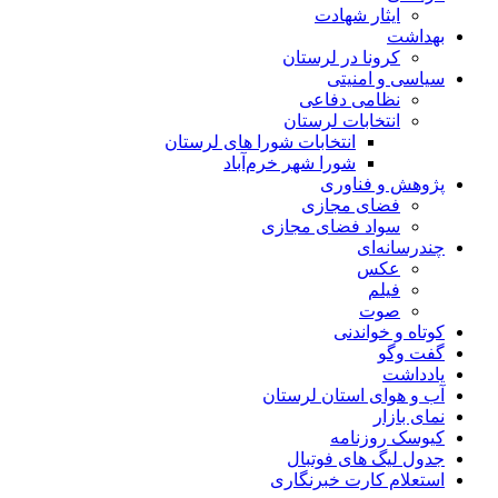
ایثار شهادت
بهداشت
کرونا در لرستان
سیاسی و امنیتی
نظامی دفاعی
انتخابات لرستان
انتخابات شورا های لرستان
شورا شهر خرم‌آباد
پژوهش و فناوری
فضای مجازی
سواد فضای مجازی
چندرسانه‌ای
عكس
فیلم
صوت
کوتاه و خواندنی
گفت وگو
یادداشت
آب و هوای استان لرستان
نمای بازار
کیوسک روزنامه
جدول لیگ های فوتبال
استعلام کارت خبرنگاری