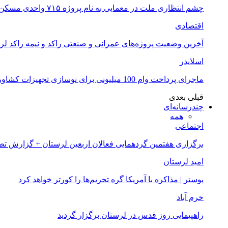
چشم انتظاری ملت در معمایی به نام پروژه ۷۱۵ واحدی مسکن ملی خرم آباد
اقتصادی
آخرین وضعیت پروژه‌های عمرانی و صنعتی راکد و نیمه راکد لر
اسلایدر
ماجرای پرداخت وام 100 میلیونی برای نوسازی تجهیزات کشاورزان لرستانی چیست؟
قبلی
بعدی
چندرسانه‌ای
همه
اجتماعی
برگزاری هفتمین گردهمایی فعالان اربعین لرستان + گزارش ت
امید لرستان
پوستر | مذاکره با آمریکا گره تحریم‌ها را کورتر خواهد کرد
خرم آباد
راهپیمایی روز قدس در لرستان برگزار گردید