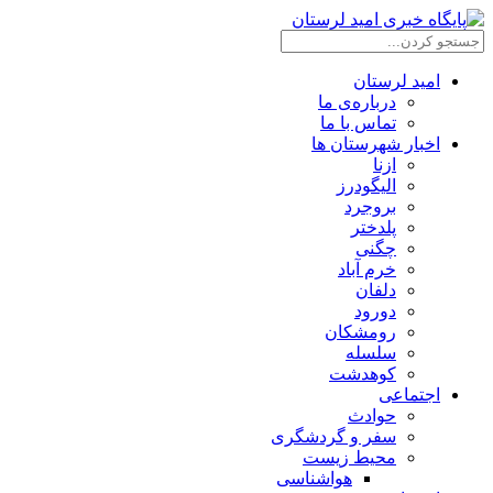
امید لرستان
درباره‌ی ما
تماس با ما
اخبار شهرستان ها
ازنا
الیگودرز
بروجرد
پلدختر
چگنی
خرم آباد
دلفان
دورود
رومشکان
سلسله
کوهدشت
اجتماعی
حوادث
سفر و گردشگری
محیط زیست
هواشناسی