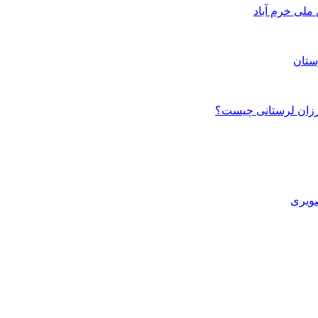
ستان
صویری