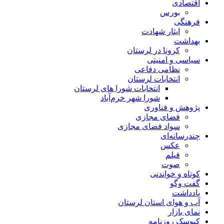
اقتصادی
بورس
فرهنگی
ایثار شهادت
بهداشت
کرونا در لرستان
سیاسی و امنیتی
نظامی دفاعی
انتخابات لرستان
انتخابات شورا های لرستان
شورا شهر خرم‌آباد
پژوهش و فناوری
فضای مجازی
سواد فضای مجازی
چندرسانه‌ای
عكس
فیلم
صوت
کوتاه و خواندنی
گفت وگو
یادداشت
آب و هوای استان لرستان
نمای بازار
کیوسک روزنامه