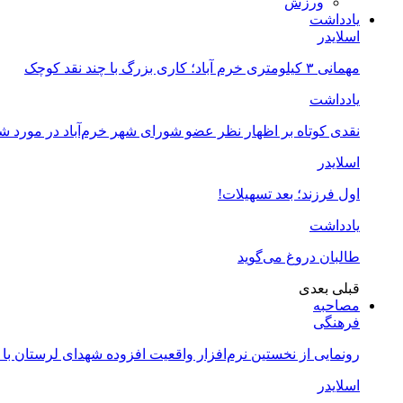
ورزش
یادداشت
اسلایدر
مهمانی ۳ کیلومتری خرم آباد؛ کاری بزرگ با چند نقد کوچک
یادداشت
نقدی کوتاه بر اظهار نظر عضو شورای شهر خرم‌آباد در مورد 
اسلایدر
اول فرزند؛ بعد تسهیلات!
یادداشت
طالبان دروغ می‌گوید
قبلی
بعدی
مصاحبه
فرهنگی
رونمایی از نخستین نرم‌افزار واقعیت افزوده شهدای لرستان با
اسلایدر