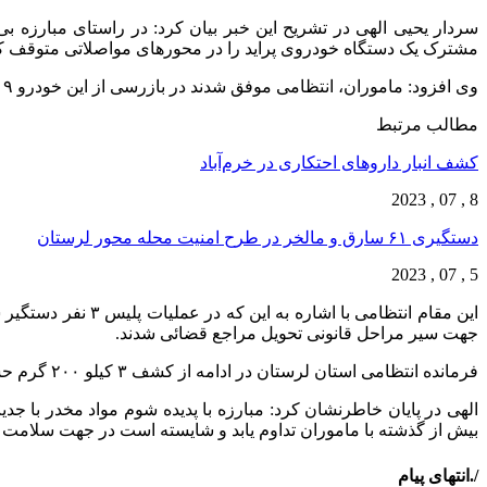
سردار یحیی الهی در تشریح این خبر بیان کرد: در راستای مبارزه ب
مشترک یک دستگاه خودروی پراید را در محورهای مواصلاتی متوقف کر
وی افزود: ماموران، انتظامی موفق شدند در بازرسی از این خودرو ۹ کیلو گرم هروئین که بصورت ماهرانه ای جاسازی شده بود کشف کنند.
مطالب مرتبط
کشف انبار داروهای احتکاری در خرم‌آباد
8 , 07 , 2023
دستگیری ۶۱ سارق و مالخر در طرح امنیت محله محور لرستان
5 , 07 , 2023
این مقام انتظامی 
جهت سیر مراحل قانونی تحویل مراجع قضائی شدند.
فرمانده انتظامی استان لرستان در ادامه از کشف ۳ کیلو ۲۰۰ گرم حشیش و دستگیری یک نفر در یک عملیات پلیسی در شهرستان کوهدشت خبر داد.
الهی در پایان خاطرنشان کرد: مبارزه با پدیده شوم مواد مخدر با 
بیش از گذشته با ماموران تداوم یابد و شایسته است در جهت سلامت جامعه شهروند
/.انتهای پیام