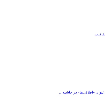
شفافیت
 عنوان «افلاکی‌ها» در حاشیه…