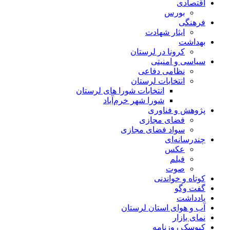
اقتصادی
بورس
فرهنگی
ایثار شهادت
بهداشت
کرونا در لرستان
سیاسی و امنیتی
نظامی دفاعی
انتخابات لرستان
انتخابات شورا های لرستان
شورا شهر خرم‌آباد
پژوهش و فناوری
فضای مجازی
سواد فضای مجازی
چندرسانه‌ای
عكس
فیلم
صوت
کوتاه و خواندنی
گفت وگو
یادداشت
آب و هوای استان لرستان
نمای بازار
کیوسک روزنامه