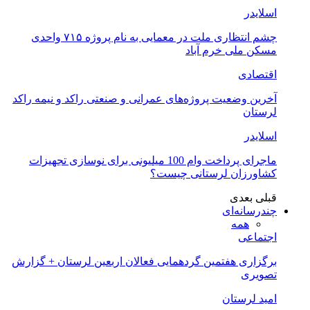
اسلایدر
چشم انتظاری ملت در معمایی به نام پروژه ۷۱۵ واحدی
مسکن ملی خرم آباد
اقتصادی
آخرین وضعیت پروژه‌های عمرانی و صنعتی راکد و نیمه راکد
لرستان
اسلایدر
ماجرای پرداخت وام 100 میلیونی برای نوسازی تجهیزات
کشاورزان لرستانی چیست؟
قبلی
بعدی
چندرسانه‌ای
همه
اجتماعی
برگزاری هفتمین گردهمایی فعالان اربعین لرستان + گزارش
تصویری
امید لرستان