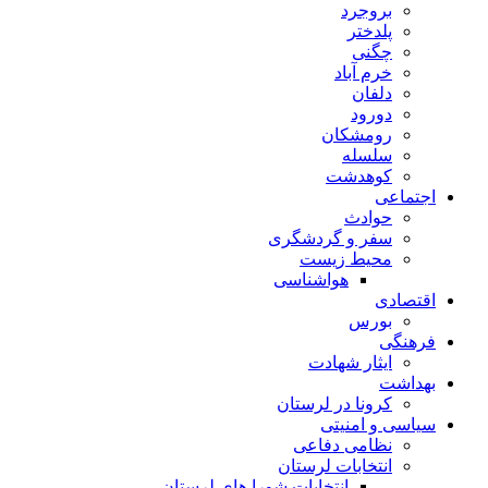
بروجرد
پلدختر
چگنی
خرم آباد
دلفان
دورود
رومشکان
سلسله
کوهدشت
اجتماعی
حوادث
سفر و گردشگری
محیط زیست
هواشناسی
اقتصادی
بورس
فرهنگی
ایثار شهادت
بهداشت
کرونا در لرستان
سیاسی و امنیتی
نظامی دفاعی
انتخابات لرستان
انتخابات شورا های لرستان