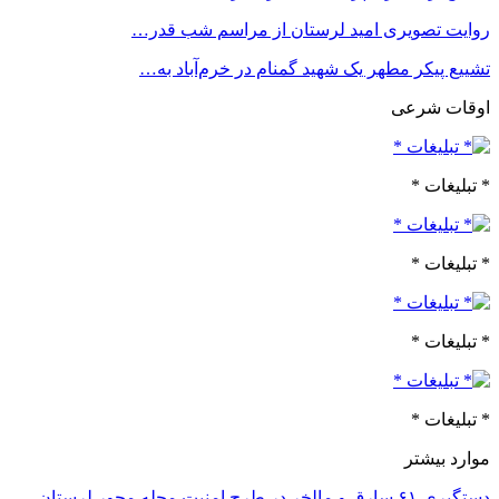
روایت تصویری امید لرستان از مراسم شب قدر…
تشییع پیکر مطهر یک شهید گمنام در خرم‌آباد به…
اوقات شرعی
* تبلیغات *
* تبلیغات *
* تبلیغات *
* تبلیغات *
موارد بیشتر
دستگیری ۶۱ سارق و مالخر در طرح امنیت محله محور لرستان