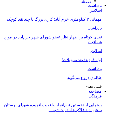
ورزش
یادداشت
اسلایدر
مهمانی ۳ کیلومتری خرم آباد؛ کاری بزرگ با چند نقد کوچک
یادداشت
نقدی کوتاه بر اظهار نظر عضو شورای شهر خرم‌آباد در مورد
شفافیت
اسلایدر
اول فرزند؛ بعد تسهیلات!
یادداشت
طالبان دروغ می‌گوید
قبلی
بعدی
مصاحبه
فرهنگی
رونمایی از نخستین نرم‌افزار واقعیت افزوده شهدای لرستان
با عنوان «افلاکی‌ها» در حاشیه…