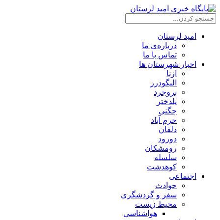
امید لرستان
درباره‌ی ما
تماس با ما
اخبار شهرستان ها
ازنا
الیگودرز
بروجرد
پلدختر
چگنی
خرم آباد
دلفان
دورود
رومشکان
سلسله
کوهدشت
اجتماعی
حوادث
سفر و گردشگری
محیط زیست
هواشناسی