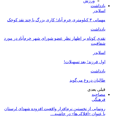
ورزش
یادداشت
اسلایدر
مهمانی ۳ کیلومتری خرم آباد؛ کاری بزرگ با چند نقد کوچک
یادداشت
نقدی کوتاه بر اظهار نظر عضو شورای شهر خرم‌آباد در مورد
شفافیت
اسلایدر
اول فرزند؛ بعد تسهیلات!
یادداشت
طالبان دروغ می‌گوید
قبلی
بعدی
مصاحبه
فرهنگی
رونمایی از نخستین نرم‌افزار واقعیت افزوده شهدای لرستان
با عنوان «افلاکی‌ها» در حاشیه…