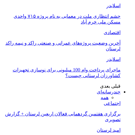
اسلایدر
چشم انتظاری ملت در معمایی به نام پروژه ۷۱۵ واحدی
مسکن ملی خرم آباد
اقتصادی
آخرین وضعیت پروژه‌های عمرانی و صنعتی راکد و نیمه راکد
لرستان
اسلایدر
ماجرای پرداخت وام 100 میلیونی برای نوسازی تجهیزات
کشاورزان لرستانی چیست؟
قبلی
بعدی
چندرسانه‌ای
همه
اجتماعی
برگزاری هفتمین گردهمایی فعالان اربعین لرستان + گزارش
تصویری
امید لرستان