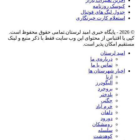
آخرین تغییرات بازار
کیوسک روزنامه
جدول لیگ های فوتبال
استعلام کارت خبرنگاری
© 2026 - پایگاه خبری اميد لرستان.تمامی حقوق محفوظ است.
کپی یا اقتباس از محتوای این وب سایت فقط با ذکر منبع و لینک
مستقیم امکان پذیر است.
امید لرستان
درباره‌ی ما
تماس با ما
اخبار شهرستان ها
ازنا
الیگودرز
بروجرد
پلدختر
چگنی
خرم آباد
دلفان
دورود
رومشکان
سلسله
کوهدشت