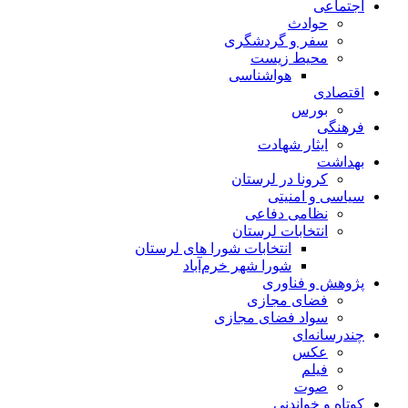
اجتماعی
حوادث
سفر و گردشگری
محیط زیست
هواشناسی
اقتصادی
بورس
فرهنگی
ایثار شهادت
بهداشت
کرونا در لرستان
سیاسی و امنیتی
نظامی دفاعی
انتخابات لرستان
انتخابات شورا های لرستان
شورا شهر خرم‌آباد
پژوهش و فناوری
فضای مجازی
سواد فضای مجازی
چندرسانه‌ای
عكس
فیلم
صوت
کوتاه و خواندنی