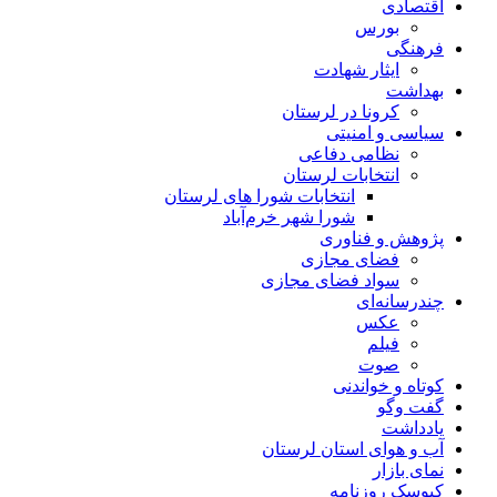
اقتصادی
بورس
فرهنگی
ایثار شهادت
بهداشت
کرونا در لرستان
سیاسی و امنیتی
نظامی دفاعی
انتخابات لرستان
انتخابات شورا های لرستان
شورا شهر خرم‌آباد
پژوهش و فناوری
فضای مجازی
سواد فضای مجازی
چندرسانه‌ای
عكس
فیلم
صوت
کوتاه و خواندنی
گفت وگو
یادداشت
آب و هوای استان لرستان
نمای بازار
کیوسک روزنامه