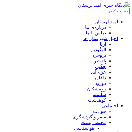
امید لرستان
درباره‌ی ما
تماس با ما
اخبار شهرستان ها
ازنا
الیگودرز
بروجرد
پلدختر
چگنی
خرم آباد
دلفان
دورود
رومشکان
سلسله
کوهدشت
اجتماعی
حوادث
سفر و گردشگری
محیط زیست
هواشناسی