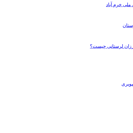
ستان
صویری