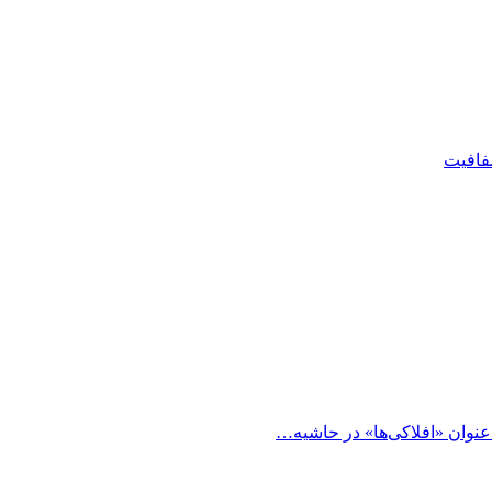
شفافیت
 عنوان «افلاکی‌ها» در حاشیه…