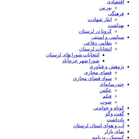
اقتصادی
بورس
فرهنگی
ایثار شهادت
بهداشت
کرونا در لرستان
سیاسی و امنیتی
نظامی دفاعی
انتخابات لرستان
انتخابات شورا های لرستان
شورا شهر خرم‌آباد
پژوهش و فناوری
فضای مجازی
سواد فضای مجازی
چندرسانه‌ای
عكس
فیلم
صوت
کوتاه و خواندنی
گفت وگو
یادداشت
آب و هوای استان لرستان
نمای بازار
کیوسک روزنامه