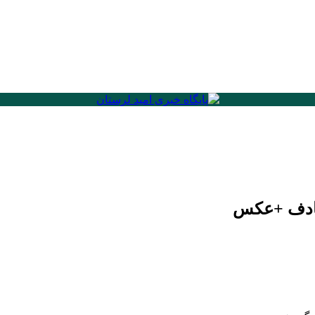
تصادف +عکس