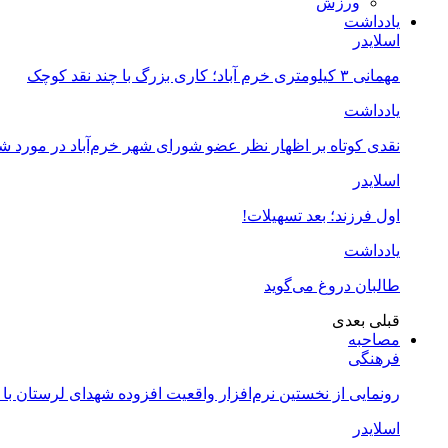
ورزش
یادداشت
اسلایدر
مهمانی ۳ کیلومتری خرم آباد؛ کاری بزرگ با چند نقد کوچک
یادداشت
نقدی کوتاه بر اظهار نظر عضو شورای شهر خرم‌آباد در مورد 
اسلایدر
اول فرزند؛ بعد تسهیلات!
یادداشت
طالبان دروغ می‌گوید
قبلی
بعدی
مصاحبه
فرهنگی
رونمایی از نخستین نرم‌افزار واقعیت افزوده شهدای لرستان با
اسلایدر