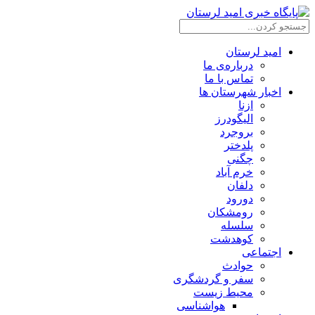
امید لرستان
درباره‌ی ما
تماس با ما
اخبار شهرستان ها
ازنا
الیگودرز
بروجرد
پلدختر
چگنی
خرم آباد
دلفان
دورود
رومشکان
سلسله
کوهدشت
اجتماعی
حوادث
سفر و گردشگری
محیط زیست
هواشناسی