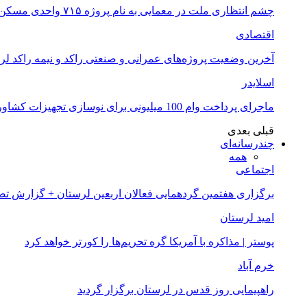
چشم انتظاری ملت در معمایی به نام پروژه ۷۱۵ واحدی مسکن ملی خرم آباد
اقتصادی
آخرین وضعیت پروژه‌های عمرانی و صنعتی راکد و نیمه راکد لر
اسلایدر
ماجرای پرداخت وام 100 میلیونی برای نوسازی تجهیزات کشاورزان لرستانی چیست؟
قبلی
بعدی
چندرسانه‌ای
همه
اجتماعی
برگزاری هفتمین گردهمایی فعالان اربعین لرستان + گزارش ت
امید لرستان
پوستر | مذاکره با آمریکا گره تحریم‌ها را کورتر خواهد کرد
خرم آباد
راهپیمایی روز قدس در لرستان برگزار گردید