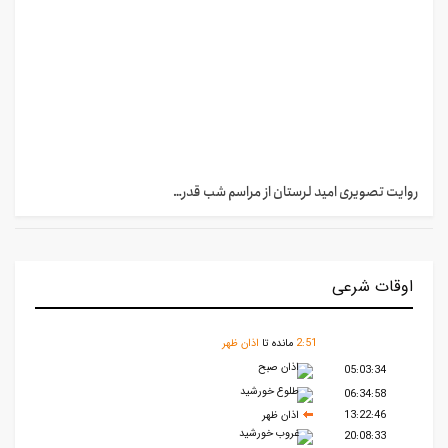
روایت تصویری امید لرستان از مراسم شب قدر…
اوقات شرعی
51
:
2
مانده تا
اذان ظهر
اذان صبح
05:03:34
طلوع خورشید
06:34:58
13:22:46
اذان ظهر
غروب خورشید
20:08:33