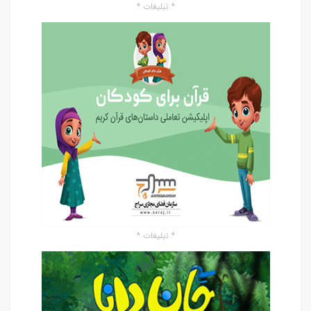
* تبلیغات *
* تبلیغات *