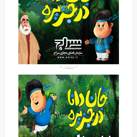
* تبلیغات *