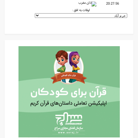
اذان مغرب
20:27:56
اوقات به افق :