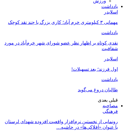
ورزش
یادداشت
اسلایدر
مهمانی ۳ کیلومتری خرم آباد؛ کاری بزرگ با چند نقد کوچک
یادداشت
نقدی کوتاه بر اظهار نظر عضو شورای شهر خرم‌آباد در مورد
شفافیت
اسلایدر
اول فرزند؛ بعد تسهیلات!
یادداشت
طالبان دروغ می‌گوید
قبلی
بعدی
مصاحبه
فرهنگی
رونمایی از نخستین نرم‌افزار واقعیت افزوده شهدای لرستان
با عنوان «افلاکی‌ها» در حاشیه…