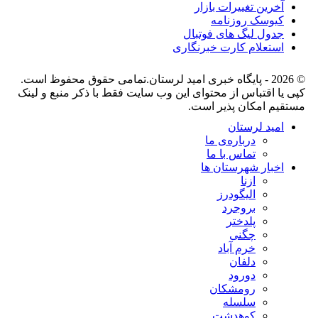
آخرین تغییرات بازار
کیوسک روزنامه
جدول لیگ های فوتبال
استعلام کارت خبرنگاری
© 2026 - پایگاه خبری اميد لرستان.تمامی حقوق محفوظ است.
کپی یا اقتباس از محتوای این وب سایت فقط با ذکر منبع و لینک
مستقیم امکان پذیر است.
امید لرستان
درباره‌ی ما
تماس با ما
اخبار شهرستان ها
ازنا
الیگودرز
بروجرد
پلدختر
چگنی
خرم آباد
دلفان
دورود
رومشکان
سلسله
کوهدشت