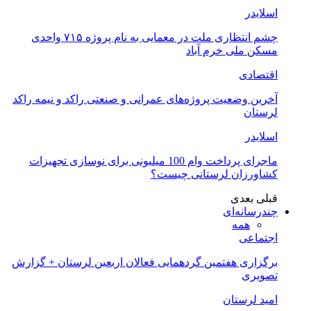
اسلایدر
چشم انتظاری ملت در معمایی به نام پروژه ۷۱۵ واحدی
مسکن ملی خرم آباد
اقتصادی
آخرین وضعیت پروژه‌های عمرانی و صنعتی راکد و نیمه راکد
لرستان
اسلایدر
ماجرای پرداخت وام 100 میلیونی برای نوسازی تجهیزات
کشاورزان لرستانی چیست؟
قبلی
بعدی
چندرسانه‌ای
همه
اجتماعی
برگزاری هفتمین گردهمایی فعالان اربعین لرستان + گزارش
تصویری
امید لرستان