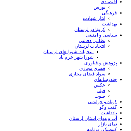
اقتصادی
بورس
فرهنگی
ایثار شهادت
بهداشت
کرونا در لرستان
سیاسی و امنیتی
نظامی دفاعی
انتخابات لرستان
انتخابات شورا های لرستان
شورا شهر خرم‌آباد
پژوهش و فناوری
فضای مجازی
سواد فضای مجازی
چندرسانه‌ای
عكس
فیلم
صوت
کوتاه و خواندنی
گفت وگو
یادداشت
آب و هوای استان لرستان
نمای بازار
کیوسک روزنامه