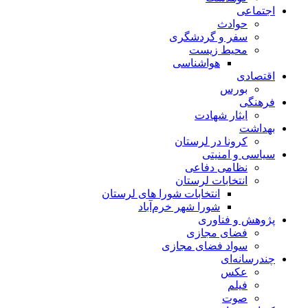
اجتماعی
حوادث
سفر و گردشگری
محیط زیست
هواشناسی
اقتصادی
بورس
فرهنگی
ایثار شهادت
بهداشت
کرونا در لرستان
سیاسی و امنیتی
نظامی دفاعی
انتخابات لرستان
انتخابات شورا های لرستان
شورا شهر خرم‌آباد
پژوهش و فناوری
فضای مجازی
سواد فضای مجازی
چندرسانه‌ای
عكس
فیلم
صوت