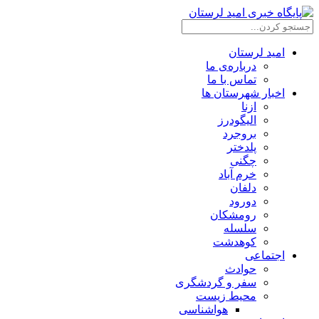
امید لرستان
درباره‌ی ما
تماس با ما
اخبار شهرستان ها
ازنا
الیگودرز
بروجرد
پلدختر
چگنی
خرم آباد
دلفان
دورود
رومشکان
سلسله
کوهدشت
اجتماعی
حوادث
سفر و گردشگری
محیط زیست
هواشناسی