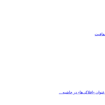
شفافیت
 عنوان «افلاکی‌ها» در حاشیه…