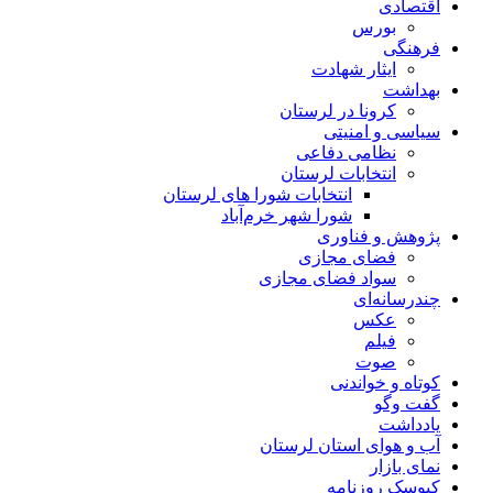
اقتصادی
بورس
فرهنگی
ایثار شهادت
بهداشت
کرونا در لرستان
سیاسی و امنیتی
نظامی دفاعی
انتخابات لرستان
انتخابات شورا های لرستان
شورا شهر خرم‌آباد
پژوهش و فناوری
فضای مجازی
سواد فضای مجازی
چندرسانه‌ای
عكس
فیلم
صوت
کوتاه و خواندنی
گفت وگو
یادداشت
آب و هوای استان لرستان
نمای بازار
کیوسک روزنامه