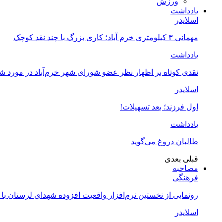
ورزش
یادداشت
اسلایدر
مهمانی ۳ کیلومتری خرم آباد؛ کاری بزرگ با چند نقد کوچک
یادداشت
نقدی کوتاه بر اظهار نظر عضو شورای شهر خرم‌آباد در مورد 
اسلایدر
اول فرزند؛ بعد تسهیلات!
یادداشت
طالبان دروغ می‌گوید
قبلی
بعدی
مصاحبه
فرهنگی
رونمایی از نخستین نرم‌افزار واقعیت افزوده شهدای لرستان با
اسلایدر