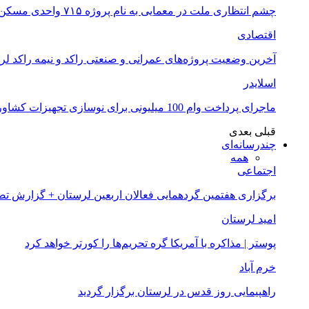
چشم انتظاری ملت در معمایی به نام پروژه ۷۱۵ واحدی مسکن ملی خرم آباد
اقتصادی
آخرین وضعیت پروژه‌های عمرانی و صنعتی راکد و نیمه راکد لر
اسلایدر
ماجرای پرداخت وام 100 میلیونی برای نوسازی تجهیزات کشاورزان لرستانی چیست؟
قبلی
بعدی
چندرسانه‌ای
همه
اجتماعی
برگزاری هفتمین گردهمایی فعالان اربعین لرستان + گزارش ت
امید لرستان
پوستر | مذاکره با آمریکا گره تحریم‌ها را کورتر خواهد کرد
خرم آباد
راهپیمایی روز قدس در لرستان برگزار گردید