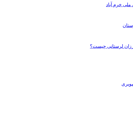
ستان
صویری