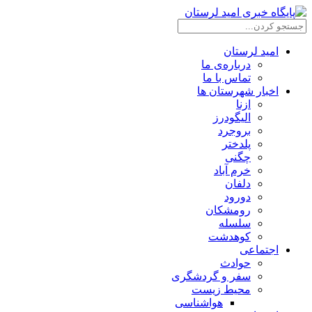
امید لرستان
درباره‌ی ما
تماس با ما
اخبار شهرستان ها
ازنا
الیگودرز
بروجرد
پلدختر
چگنی
خرم آباد
دلفان
دورود
رومشکان
سلسله
کوهدشت
اجتماعی
حوادث
سفر و گردشگری
محیط زیست
هواشناسی