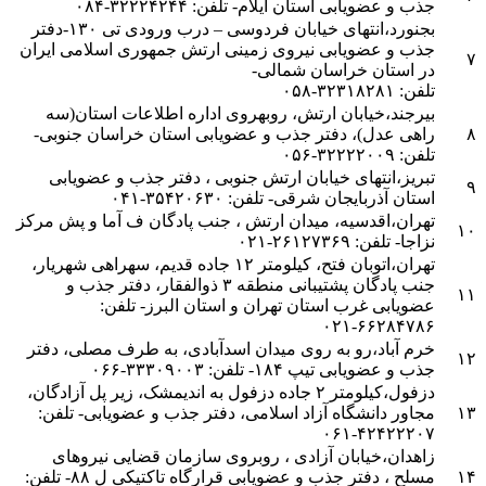
جذب و عضویابی استان ایلام- تلفن: ۳۲۲۲۴۲۴۴-۰۸۴
بجنورد
،انتهای خیابان فردوسی – درب ورودی تی ۱۳۰-دفتر
جذب و عضویابی نیروی زمینی ارتش جمهوری اسلامی ایران
۷
در استان خراسان شمالی-
تلفن: ۳۲۳۱۸۲۸۱-۰۵۸
بیرجند
،خیابان ارتش، روبه‏روی اداره اطلاعات استان(سه
۸
راهی عدل)، دفتر جذب و عضویابی استان خراسان جنوبی-
تلفن: ۳۲۲۲۲۰۰۹-۰۵۶
تبریز
،انتهای خیابان ارتش جنوبی ، دفتر جذب و عضویابی
۹
استان آذربایجان شرقی- تلفن: ۳۵۴۲۰۶۳۰-۰۴۱
تهران
،اقدسیه، میدان ارتش ، جنب پادگان ف آما و پش مرکز
۱۰
نزاجا- تلفن: ۲۶۱۲۷۳۶۹-۰۲۱
تهران
،اتوبان فتح، کیلومتر ۱۲ جاده قدیم، سه‏راهی شهریار،
جنب پادگان پشتیبانی منطقه ۳ ذوالفقار، دفتر جذب و
۱۱
عضویابی غرب استان تهران و استان البرز- تلفن:
۶۶۲۸۴۷۸۶-۰۲۱
خرم آباد
،رو به روی میدان اسدآبادی، به طرف مصلی، دفتر
۱۲
جذب و عضویابی تیپ ۱۸۴- تلفن: ۳۳۳۰۹۰۰۳-۰۶۶
دزفول
،کیلومتر ۲ جاده دزفول به اندیمشک، زیر پل آزادگان،
۱۳
مجاور دانشگاه آزاد اسلامی، دفتر جذب و عضویابی- تلفن:
۴۲۴۲۲۲۰۷-۰۶۱
زاهدان
،خیابان آزادی ، روبروی سازمان قضایی نیروهای
۱۴
مسلح ، دفتر جذب و عضویابی قرارگاه تاکتیکی ل ۸۸- تلفن: