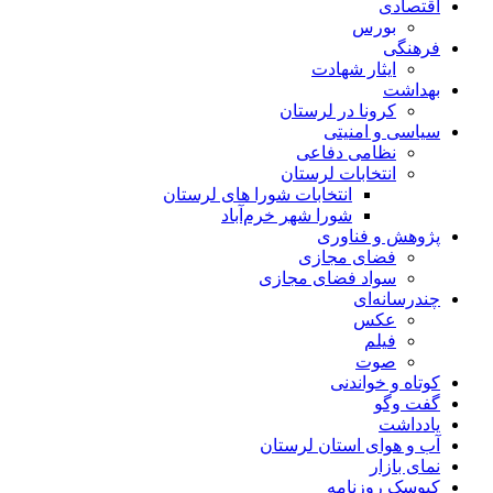
اقتصادی
بورس
فرهنگی
ایثار شهادت
بهداشت
کرونا در لرستان
سیاسی و امنیتی
نظامی دفاعی
انتخابات لرستان
انتخابات شورا های لرستان
شورا شهر خرم‌آباد
پژوهش و فناوری
فضای مجازی
سواد فضای مجازی
چندرسانه‌ای
عكس
فیلم
صوت
کوتاه و خواندنی
گفت وگو
یادداشت
آب و هوای استان لرستان
نمای بازار
کیوسک روزنامه