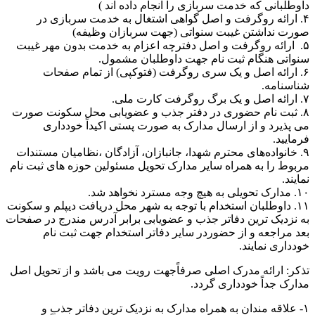
داوطلبانی که خدمت سربازی را انجام داده اند )
۴. ارائه روگرفت و اصل گواهی اشتغال به خدمت سربازی در
صورت نداشتن غیبت سنواتی (جهت سربازان وظیفه)
۵. ارائه روگرفت و اصل دفترچه اعزام به خدمت بدون مهر غیبت
سنواتی هنگام ثبت نام جهت داوطلبان مشمول.
۶. ارائه اصل و یک سری روگرفت (فتوکپی) از تمام صفحات
شناسنامه.
۷. ارائه اصل و یک برگ روگرفت کارت ملی.
۸. ثبت‌‌ نام حضوری در دفتر جذب و عضویابی محل سکونت صورت
می پذیرد و از ارسال مدارک به صورت پستی اکیداً خودداری
فرمایید.
۹. خانواده‌های محترم شهدا، جانبازان، آزادگان ،نظامیان مستندات
مربوط را به همراه سایر مدارک تحویل مسئولین حوزه های ثبت نام
نمایند.
۱۰. مدارک تحویلی به هیچ وجه مسترد نخواهد شد.
۱۱. داوطلبان استخدام با توجه به شهر محل دریافت دیپلم و سکونت
به نزدیک ترین دفاتر جذب و عضویابی برابر آدرس مندرج در صفحات
بعد مراجعه و از حضوردر سایر دفاتر استخدام جهت ثبت نام
خودداری نمایند.
تذکر: ارائه مدرک اصلی صرفاًجهت رویت می باشد و از تحویل اصل
مدارک جداً خودداری گردد.
۱- علاقه مندان به همراه مدارک به نزدیک ترین دفاتر جذب و