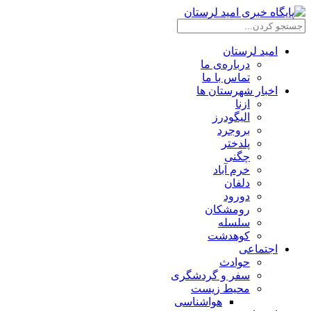
امید لرستان
درباره‌ی ما
تماس با ما
اخبار شهرستان ها
ازنا
الیگودرز
بروجرد
پلدختر
چگنی
خرم آباد
دلفان
دورود
رومشکان
سلسله
کوهدشت
اجتماعی
حوادث
سفر و گردشگری
محیط زیست
هواشناسی