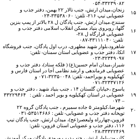
۳۳۲۳۹۰۸۲-۰۵۴
زنجان
،میدان ارتش، جنب تالار ۲۲ بهمن، دفتر جذب و
۱۵
عضویابی تیپ ۲۱۶- تلفن: ۳۳۵۳۸۰۶۰-۰۲۴
سنندج
،میدان ارتش، جنب پادگان ل ۲۸ بالاتر از پمپ بنزین
گلها، روبروی بنیاد مسکن انقلاب اسلامی دفتر جذب و
۱۶
عضویابی قرارگاه ل ۲۸-
تلفن: ۳۳۱۱۱۰۴۰-۰۸۷
شاهرود
،بلوار شهید مطهری، درب اول پادگان، جنب فروشگاه
۱۷
اتکا، دفتر جذب و عضویابی استان سمنان- تلفن:
۳۲۳۴۹۰۹۷-۰۲۳
شیراز
،میدان امام حسین(ع) ( فلکه ستاد)، دفتر جذب و
عضویابی فرماندهی و ارشد نظامی آجا در استان فارس و
۱۸
کهکیلویه و بویراحمد- تلفن: ۳۲۳۵۰۰۴۸-۰۷۱ و
۳۲۳۳۷۱۲۶-۰۷۱
یاسوج
،خیابان گلستان ۱۴ ، جنب بنیاد شهید ، دفتر جذب و
۱۹
عضویابی در استان کهکیلویه و بویر احمد ، تلفن : ۳۳۲۲۹۴۶۴
– ۰۷۴
شهرضا
،کیلومتر ۵ جاده سمیرم ، جنب پادگان گروه ۲۲
۲۰
توپخانه دفتر جذب و عضویابی- تلفن : ۵۳۵۱۴۶۸۶-۰۳۱
قزوین
،چهارراه ولیعصر(عج)، میدان ارتش، جنب پادگان تیپ
۲۱
۱۱۶، دفتر جذب و عضویابی استان قزوین- تلفن:
۳۳۳۲۲۴۶۹-۰۲۸
کازرون
،بلوار ارتش ، جنب درب ورودی پادگان مرکز آموزش