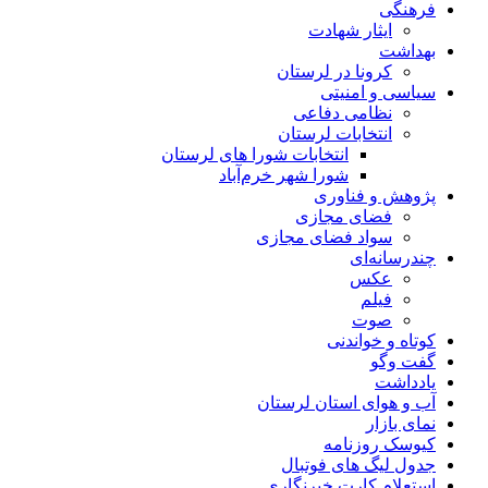
فرهنگی
ایثار شهادت
بهداشت
کرونا در لرستان
سیاسی و امنیتی
نظامی دفاعی
انتخابات لرستان
انتخابات شورا های لرستان
شورا شهر خرم‌آباد
پژوهش و فناوری
فضای مجازی
سواد فضای مجازی
چندرسانه‌ای
عكس
فیلم
صوت
کوتاه و خواندنی
گفت وگو
یادداشت
آب و هوای استان لرستان
نمای بازار
کیوسک روزنامه
جدول لیگ های فوتبال
استعلام کارت خبرنگاری