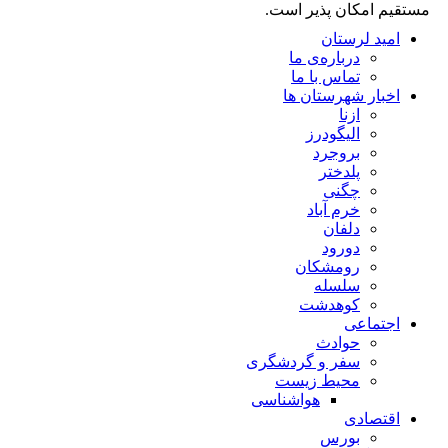
مستقیم امکان پذیر است.
امید لرستان
درباره‌ی ما
تماس با ما
اخبار شهرستان ها
ازنا
الیگودرز
بروجرد
پلدختر
چگنی
خرم آباد
دلفان
دورود
رومشکان
سلسله
کوهدشت
اجتماعی
حوادث
سفر و گردشگری
محیط زیست
هواشناسی
اقتصادی
بورس