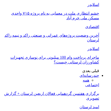
اسلایدر
چشم انتظاری ملت در معمایی به نام پروژه ۷۱۵ واحدی
مسکن ملی خرم آباد
اقتصادی
آخرین وضعیت پروژه‌های عمرانی و صنعتی راکد و نیمه راکد
لرستان
اسلایدر
ماجرای پرداخت وام 100 میلیونی برای نوسازی تجهیزات
کشاورزان لرستانی چیست؟
قبلی
بعدی
چندرسانه‌ای
همه
اجتماعی
برگزاری هفتمین گردهمایی فعالان اربعین لرستان + گزارش
تصویری
امید لرستان