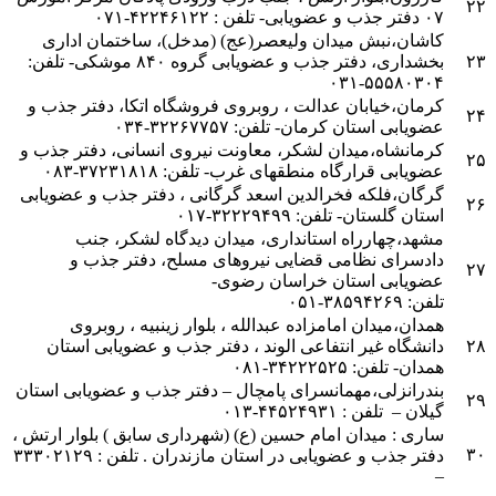
۲۲
۰۷ دفتر جذب و عضویابی- تلفن : ۴۲۲۴۶۱۲۲-۰۷۱
کاشان
،نبش میدان ولیعصر(عج) (مدخل)، ساختمان اداری
۲۳
بخشداری، دفتر جذب و عضویابی گروه ۸۴۰ موشکی- تلفن:
۵۵۵۸۰۳۰۴-۰۳۱
کرمان
،خیابان عدالت ، روبروی فروشگاه اتکا، دفتر جذب و
۲۴
عضویابی استان کرمان- تلفن: ۳۲۲۶۷۷۵۷-۰۳۴
کرمانشاه
،میدان لشکر، معاونت نیروی انسانی، دفتر جذب و
۲۵
عضویابی قرارگاه منطقه‏ای غرب- تلفن: ۳۷۲۳۱۸۱۸-۰۸۳
گرگان
،فلکه فخرالدین اسعد گرگانی ، دفتر جذب و عضویابی
۲۶
استان گلستان- تلفن: ۳۲۲۲۹۴۹۹-۰۱۷
مشهد
،چهارراه استانداری، میدان دیدگاه لشکر، جنب
دادسرای نظامی قضایی نیروهای مسلح، دفتر جذب و
۲۷
عضویابی استان خراسان رضوی-
تلفن: ۳۸۵۹۴۲۶۹-۰۵۱
همدان
،میدان امام‏زاده عبدالله ، بلوار زینبیه ، روبروی
۲۸
دانشگاه غیر انتفاعی الوند ، دفتر جذب و عضویابی استان
همدان- تلفن: ۳۴۲۲۲۵۲۵-۰۸۱
بندرانزلی
،مهمانسرای پامچال – دفتر جذب و عضویابی استان
۲۹
گیلان – تلفن : ۴۴۵۲۴۹۳۱-۰۱۳
ساری
: میدان امام حسین (ع) (شهرداری سابق ) بلوار ارتش ،
۳۰
دفتر جذب و عضویابی در استان مازندران . تلفن : ۳۳۳۰۲۱۲۹
–