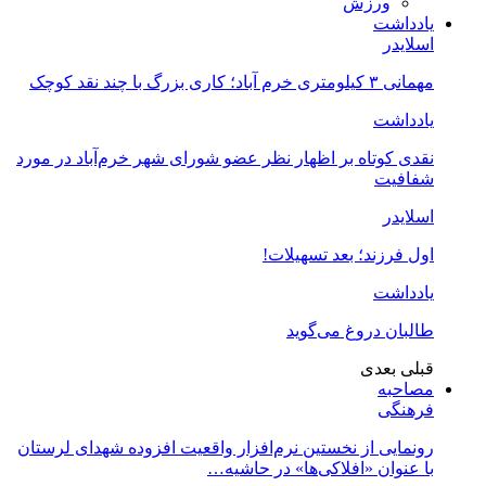
ورزش
یادداشت
اسلایدر
مهمانی ۳ کیلومتری خرم آباد؛ کاری بزرگ با چند نقد کوچک
یادداشت
نقدی کوتاه بر اظهار نظر عضو شورای شهر خرم‌آباد در مورد
شفافیت
اسلایدر
اول فرزند؛ بعد تسهیلات!
یادداشت
طالبان دروغ می‌گوید
قبلی
بعدی
مصاحبه
فرهنگی
رونمایی از نخستین نرم‌افزار واقعیت افزوده شهدای لرستان
با عنوان «افلاکی‌ها» در حاشیه…