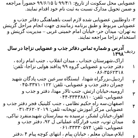
عضویابی محل سکونت از تاریخ: ۹۹/۴/۱ تا ۹۹/۶/۱۵ حضوراً مراجعه
و ضمن تحویل مدارک نسبت به ثبت نام خود اقدام نمایند.
۲- داوطلبین عضویابی شده لازم است باهماهنگی دفاتر جذب و
عضویابی مربوط و طبق برنامه زمانبندی جهت انجام مراحل گزینش
به تهران- میدان حر- خیابان امام خمینی غربی – مدیریت گزینش و
استخدام نزاجا مراجعه نمایند.
آدرس و شماره تماس دفاتر جذب و عضویابی نزاجا در سال
ردیف
۱۳۹۸
اراک
،شهرستان خنداب ، میدان انقلاب ، جنب امام زاده ،
۱
دفتر جذب و عضویابی گروه ۹۹ پدافند هوایی نزاجا- تلفن:
۳۵۶۲۳۱۸-۰۸۶
اردبیل
،بزرگراه شهدا، ایستگاه سرعین جنب پادگان شهید
۲
چمران دفتر جذب و عضویابی- تلفن: ۳۳۷۱۰۱۲۲-۰۴۵
ارومیه
،خیابان ارتش، جنب تالار مهدا، دفتر و جذب و
۳
عضویابی- تلفن: ۳۳۴۳۸۸۱۰-۰۴۴
اصفهان
،سه راه حکیم نظامی ، جنب کلینیک فجر دفتر جذب و
۴
عضویابی مرکز آموزش توپخانه- تلفن: ۳۶۲۰۲۰۱۹-۰۳۱
اهواز
،خیابان لشکر، نرسیده به بیمارستان شهیدمنفرد نیاکی،
۵
میدان توپ، جنب قرارگاه عملیاتی ل ۹۲، دفتر جذب و
عضویابی- تلفن: ۳۳۳۳۰۵۷۴-۰۶۱
ایلام
،میدان معلم ، خیابان پیام ، انتهای کوچه پیام ۴ ،دفتر
۶