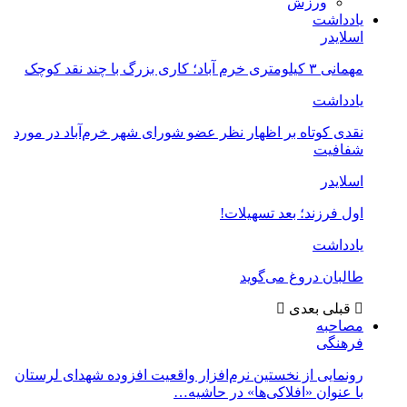
ورزش
یادداشت
اسلایدر
مهمانی ۳ کیلومتری خرم آباد؛ کاری بزرگ با چند نقد کوچک
یادداشت
نقدی کوتاه بر اظهار نظر عضو شورای شهر خرم‌آباد در مورد
شفافیت
اسلایدر
اول فرزند؛ بعد تسهیلات!
یادداشت
طالبان دروغ می‌گوید
قبلی
بعدی
مصاحبه
فرهنگی
رونمایی از نخستین نرم‌افزار واقعیت افزوده شهدای لرستان
با عنوان «افلاکی‌ها» در حاشیه…