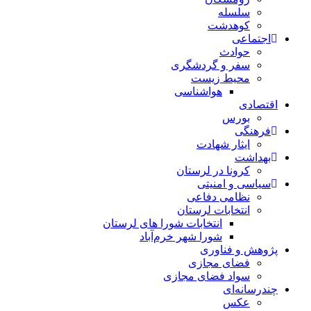
سلسله
کوهدشت
اجتماعی
حوادث
سفر و گردشگری
محیط زیست
هواشناسی
اقتصادی
بورس
فرهنگی
ایثار شهادت
بهداشت
کرونا در لرستان
سیاسی و امنیتی
نظامی دفاعی
انتخابات لرستان
انتخابات شورا های لرستان
شورا شهر خرم‌آباد
پژوهش و فناوری
فضای مجازی
سواد فضای مجازی
چندرسانه‌ای
عكس