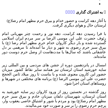
به اشتراک گذاری
با آغاز دهه کرامت و حضور خدام و بیرق حرم مطهر امام رضا(ع)
لرستان حال و هوای دیگری گرفت.
با فرا رسیدن دهه کرامت، دهه نور و رحمت چتر مهربانی امام
رئوف حضرت علی ابن موسی الرضا بر سر مردم ایران اسلامی
گسترده شده و بار دیگر کاروان خدام حرم مطهر امام رضا (ع) با
بیرق سبز حرم رضوی به شهر و دیار ما آمده‌اند تا مرهمی بر دل
عاشقانی باشند که سال‌ها یا مدت‌هاست از وصل حرم دوست دور
مانده‌اند.
امسال در پانزدهمین دوره از جشن های مردمی و بین المللی زیر
سایه خورشید استان لرستان نیز همانند سایر نقاط کشور میزبان
حضور این کارون معنوی شده و با بناست تا روز میلاد ثامن الحجج
حضرت علی ابن موسی الرضا (ع) برنامه های مختلفی در شهرها و
روستاهای استان اجرا شود.
روز گذشته در نخستین روز از ورود کاروان زیر سایه خورشید به
استان لرستان، شهرستان دلفان میزبان خادم و بیرق سبز حرم
مظهر امام رضا(ع) بود و مردم با شور و اشتیاق خاصی یعقوب وار،
پرچم حرم رضوی را بر سر و صورت خود می‌مالیدند.