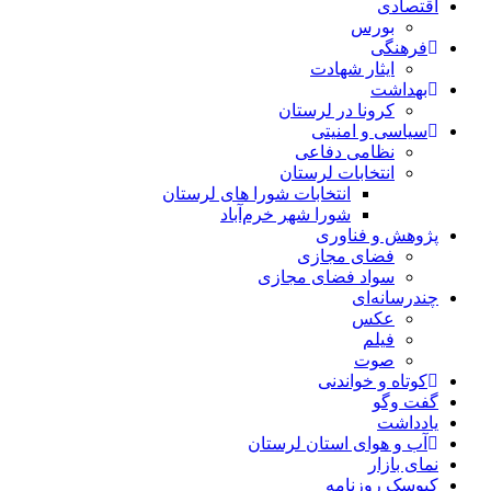
اقتصادی
بورس
فرهنگی
ایثار شهادت
بهداشت
کرونا در لرستان
سیاسی و امنیتی
نظامی دفاعی
انتخابات لرستان
انتخابات شورا های لرستان
شورا شهر خرم‌آباد
پژوهش و فناوری
فضای مجازی
سواد فضای مجازی
چندرسانه‌ای
عكس
فیلم
صوت
کوتاه و خواندنی
گفت وگو
یادداشت
آب و هوای استان لرستان
نمای بازار
کیوسک روزنامه