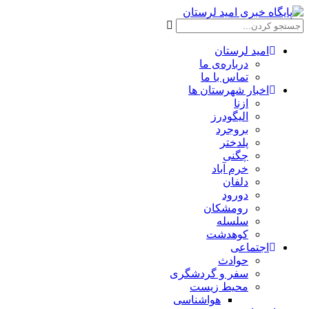
امید لرستان
درباره‌ی ما
تماس با ما
اخبار شهرستان ها
ازنا
الیگودرز
بروجرد
پلدختر
چگنی
خرم آباد
دلفان
دورود
رومشکان
سلسله
کوهدشت
اجتماعی
حوادث
سفر و گردشگری
محیط زیست
هواشناسی