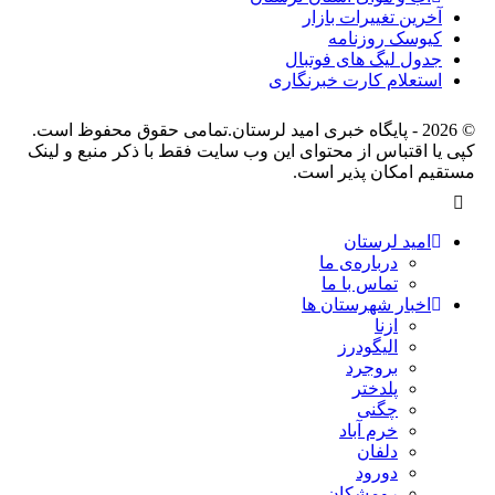
آخرین تغییرات بازار
کیوسک روزنامه
جدول لیگ های فوتبال
استعلام کارت خبرنگاری
© 2026 - پایگاه خبری اميد لرستان.تمامی حقوق محفوظ است.
کپی یا اقتباس از محتوای این وب سایت فقط با ذکر منبع و لینک
مستقیم امکان پذیر است.
امید لرستان
درباره‌ی ما
تماس با ما
اخبار شهرستان ها
ازنا
الیگودرز
بروجرد
پلدختر
چگنی
خرم آباد
دلفان
دورود
رومشکان