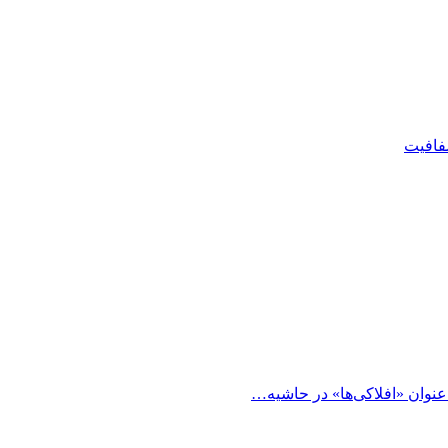
شفافیت
 عنوان «افلاکی‌ها» در حاشیه…