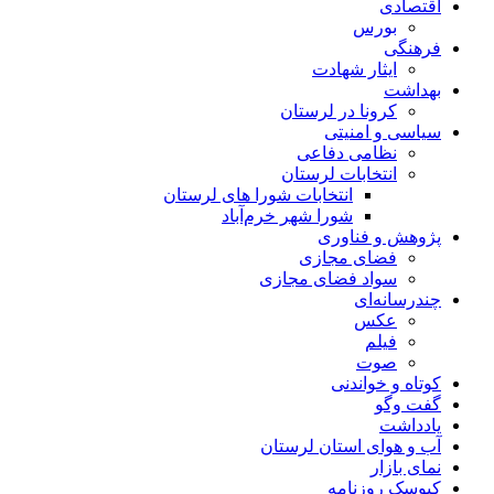
اقتصادی
بورس
فرهنگی
ایثار شهادت
بهداشت
کرونا در لرستان
سیاسی و امنیتی
نظامی دفاعی
انتخابات لرستان
انتخابات شورا های لرستان
شورا شهر خرم‌آباد
پژوهش و فناوری
فضای مجازی
سواد فضای مجازی
چندرسانه‌ای
عكس
فیلم
صوت
کوتاه و خواندنی
گفت وگو
یادداشت
آب و هوای استان لرستان
نمای بازار
کیوسک روزنامه