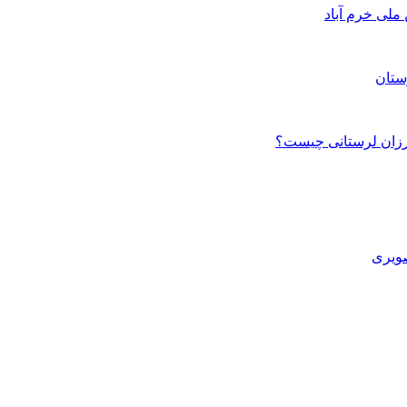
ستان
صویری