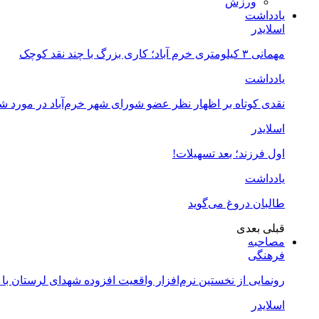
ورزش
یادداشت
اسلایدر
مهمانی ۳ کیلومتری خرم آباد؛ کاری بزرگ با چند نقد کوچک
یادداشت
نقدی کوتاه بر اظهار نظر عضو شورای شهر خرم‌آباد در مورد 
اسلایدر
اول فرزند؛ بعد تسهیلات!
یادداشت
طالبان دروغ می‌گوید
قبلی
بعدی
مصاحبه
فرهنگی
رونمایی از نخستین نرم‌افزار واقعیت افزوده شهدای لرستان با
اسلایدر