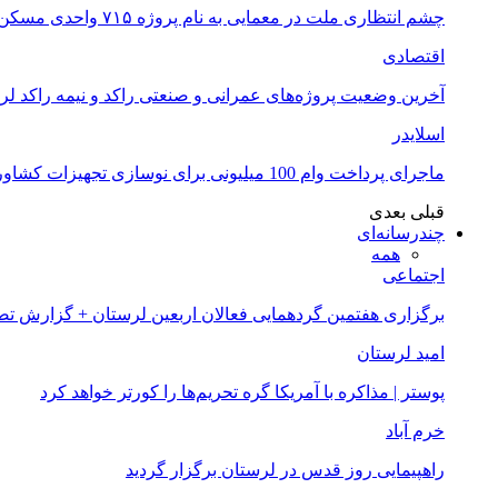
چشم انتظاری ملت در معمایی به نام پروژه ۷۱۵ واحدی مسکن ملی خرم آباد
اقتصادی
آخرین وضعیت پروژه‌های عمرانی و صنعتی راکد و نیمه راکد لر
اسلایدر
ماجرای پرداخت وام 100 میلیونی برای نوسازی تجهیزات کشاورزان لرستانی چیست؟
قبلی
بعدی
چندرسانه‌ای
همه
اجتماعی
برگزاری هفتمین گردهمایی فعالان اربعین لرستان + گزارش ت
امید لرستان
پوستر | مذاکره با آمریکا گره تحریم‌ها را کورتر خواهد کرد
خرم آباد
راهپیمایی روز قدس در لرستان برگزار گردید