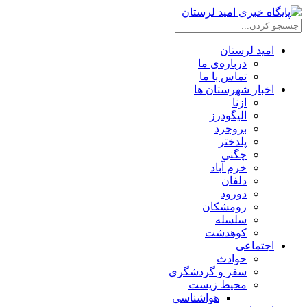
امید لرستان
درباره‌ی ما
تماس با ما
اخبار شهرستان ها
ازنا
الیگودرز
بروجرد
پلدختر
چگنی
خرم آباد
دلفان
دورود
رومشکان
سلسله
کوهدشت
اجتماعی
حوادث
سفر و گردشگری
محیط زیست
هواشناسی