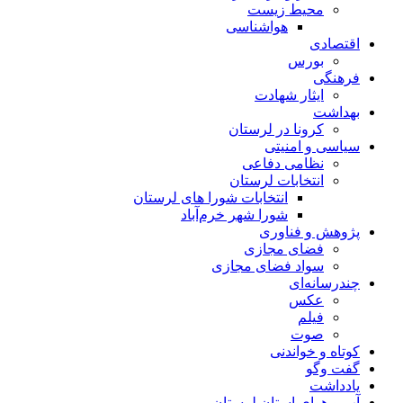
محیط زیست
هواشناسی
اقتصادی
بورس
فرهنگی
ایثار شهادت
بهداشت
کرونا در لرستان
سیاسی و امنیتی
نظامی دفاعی
انتخابات لرستان
انتخابات شورا های لرستان
شورا شهر خرم‌آباد
پژوهش و فناوری
فضای مجازی
سواد فضای مجازی
چندرسانه‌ای
عكس
فیلم
صوت
کوتاه و خواندنی
گفت وگو
یادداشت
آب و هوای استان لرستان