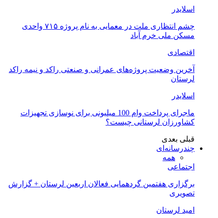
اسلایدر
چشم انتظاری ملت در معمایی به نام پروژه ۷۱۵ واحدی
مسکن ملی خرم آباد
اقتصادی
آخرین وضعیت پروژه‌های عمرانی و صنعتی راکد و نیمه راکد
لرستان
اسلایدر
ماجرای پرداخت وام 100 میلیونی برای نوسازی تجهیزات
کشاورزان لرستانی چیست؟
قبلی
بعدی
چندرسانه‌ای
همه
اجتماعی
برگزاری هفتمین گردهمایی فعالان اربعین لرستان + گزارش
تصویری
امید لرستان