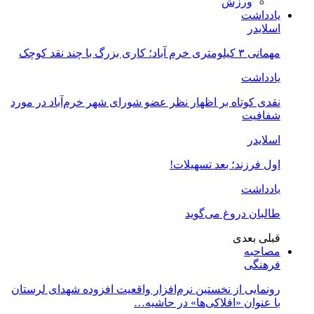
ورزش
یادداشت
اسلایدر
مهمانی ۳ کیلومتری خرم آباد؛ کاری بزرگ با چند نقد کوچک
یادداشت
نقدی کوتاه بر اظهار نظر عضو شورای شهر خرم‌آباد در مورد
شفافیت
اسلایدر
اول فرزند؛ بعد تسهیلات!
یادداشت
طالبان دروغ می‌گوید
قبلی
بعدی
مصاحبه
فرهنگی
رونمایی از نخستین نرم‌افزار واقعیت افزوده شهدای لرستان
با عنوان «افلاکی‌ها» در حاشیه…