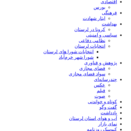
اقتصادی
بورس
فرهنگی
ایثار شهادت
بهداشت
کرونا در لرستان
سیاسی و امنیتی
نظامی دفاعی
انتخابات لرستان
انتخابات شورا های لرستان
شورا شهر خرم‌آباد
پژوهش و فناوری
فضای مجازی
سواد فضای مجازی
چندرسانه‌ای
عكس
فیلم
صوت
کوتاه و خواندنی
گفت وگو
یادداشت
آب و هوای استان لرستان
نمای بازار
کیوسک روزنامه