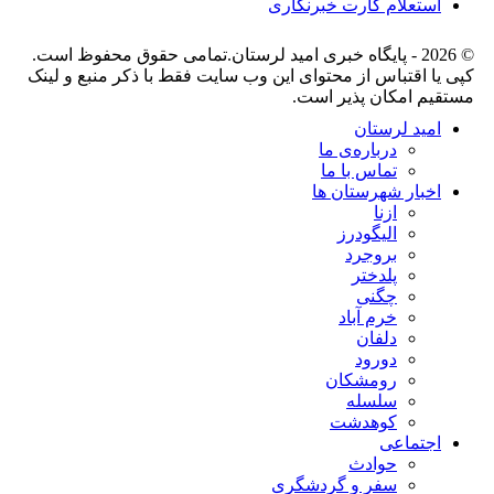
استعلام کارت خبرنگاری
© 2026 - پایگاه خبری اميد لرستان.تمامی حقوق محفوظ است.
کپی یا اقتباس از محتوای این وب سایت فقط با ذکر منبع و لینک
مستقیم امکان پذیر است.
امید لرستان
درباره‌ی ما
تماس با ما
اخبار شهرستان ها
ازنا
الیگودرز
بروجرد
پلدختر
چگنی
خرم آباد
دلفان
دورود
رومشکان
سلسله
کوهدشت
اجتماعی
حوادث
سفر و گردشگری