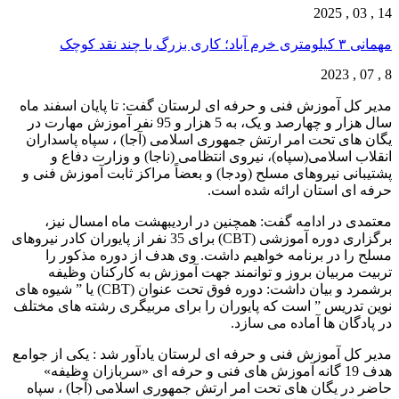
14 , 03 , 2025
مهمانی ۳ کیلومتری خرم آباد؛ کاری بزرگ با چند نقد کوچک
8 , 07 , 2023
مدیر کل آموزش فنی و حرفه ای لرستان گفت: تا پایان اسفند ماه
سال هزار و چهارصد و یک، به 5 هزار و 95 نفر آموزش مهارت در
یگان های تحت امر ارتش جمهوری اسلامی (آجا) ، سپاه پاسداران
انقلاب اسلامی(سپاه)، نیروی انتظامی (ناجا) و وزارت دفاع و
پشتیبانی نیروهای مسلح (ودجا) و بعضاً مراکز ثابت آموزش فنی و
حرفه ای استان ارائه شده است.
معتمدی در ادامه گفت: همچنین در اردیبهشت ماه امسال نیز،
برگزاری دوره آموزشی (CBT) برای 35 نفر از پایوران کادر نیروهای
مسلح را در برنامه خواهیم داشت. وی هدف از دوره مذکور را
تربیت مربیان بروز و توانمند جهت آموزش به کارکنان وظیفه
برشمرد و بیان داشت: دوره فوق تحت عنوان (CBT) یا ” شیوه های
نوین تدریس ” است که پایوران را برای مربیگری رشته های مختلف
در پادگان ها آماده می سازد.
مدیر کل آموزش فنی و حرفه ای لرستان یادآور شد : یکی از جوامع
هدف 19 گانه آموزش های فنی و حرفه ای «سربازان وظیفه»
حاضر در یگان های تحت امر ارتش جمهوری اسلامی (آجا) ، سپاه