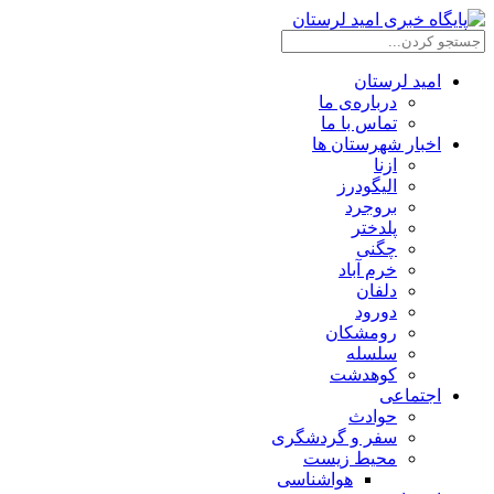
امید لرستان
درباره‌ی ما
تماس با ما
اخبار شهرستان ها
ازنا
الیگودرز
بروجرد
پلدختر
چگنی
خرم آباد
دلفان
دورود
رومشکان
سلسله
کوهدشت
اجتماعی
حوادث
سفر و گردشگری
محیط زیست
هواشناسی