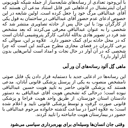
با این‌وجود تعدادی از رسانه‌های شایعه‌ساز از جمله شبکه تلویزیونی
ایران اینترنشنال در ادعاهایی غیر قابل استناد مدعی آن هستند که
آقای عبدالباقی مرگ خود را جعل کرده است. اولین شایعه در این
خصوص ادعای عدم حضور آقای عبدالباقی در ساختمان به قول یکی
از کارگران بود؛ با این حال پس از حادثه تصاویری منتشر شد که
شخصی را به عنوان عبدالباقی معرفی می‌کردند که بعد مشخص
شد فرد در تصویر هادی یدالله آبادانی، کارگر پتروشیمی آبادان است
که در محل حادثه برای کمک حضور دارد. علاوه بر این، سوالی که
برخی کاربران در فضای مجازی مطرح می‌کنند این است که چرا
شخصی که در آن آوار در حال نجات و امداد است لباس‌هایی بدون
آثار آوار دارد؟
ماهی گِل آلود رسانه‌های آن ور آبی
این رسانه‌ها در ادعایی جدید با دستمایه قرار دادن یک فایل صوتی
نامشخص منصوب به یکی از پرسنل پزشکی قانونی آبادان، مدعی
هستند که پزشکی قانونی حاضر به تایید هویت حسین عبدالباقی
نبوده است؛ درحالی که تشخیص هویت آقای عبدالباقی به دستور
دادستان استان خوزستان، از طریق واحد هویت فراجا و پزشکی
قانونی صورت گرفت و توسط پزشکی قانونی تایید و اعلام شده
است؛ به علاوه اخیراً در ساعت گذشته خانواده مرحوم عبدالباقی با
حضور در بیمارستان هویت جانباخته را تایید کردند.
وقتی جان انسان‌ها وسیله‌ای برای بهره‌برداری سیاسی می‌شود