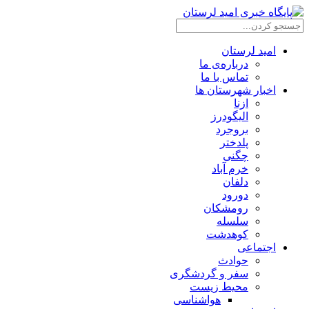
امید لرستان
درباره‌ی ما
تماس با ما
اخبار شهرستان ها
ازنا
الیگودرز
بروجرد
پلدختر
چگنی
خرم آباد
دلفان
دورود
رومشکان
سلسله
کوهدشت
اجتماعی
حوادث
سفر و گردشگری
محیط زیست
هواشناسی