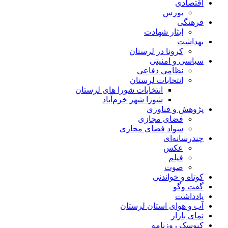
اقتصادی
بورس
فرهنگی
ایثار شهادت
بهداشت
کرونا در لرستان
سیاسی و امنیتی
نظامی دفاعی
انتخابات لرستان
انتخابات شورا های لرستان
شورا شهر خرم‌آباد
پژوهش و فناوری
فضای مجازی
سواد فضای مجازی
چندرسانه‌ای
عكس
فیلم
صوت
کوتاه و خواندنی
گفت وگو
یادداشت
آب و هوای استان لرستان
نمای بازار
کیوسک روزنامه