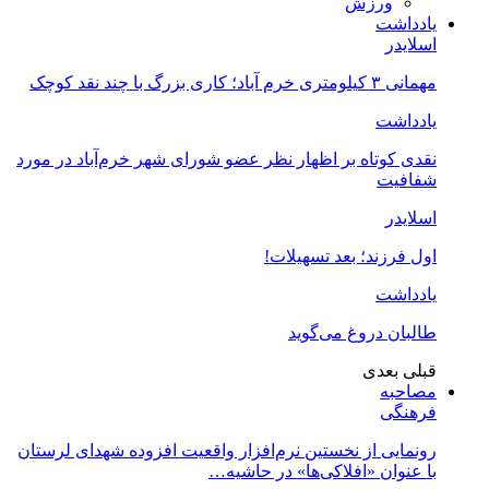
ورزش
یادداشت
اسلایدر
مهمانی ۳ کیلومتری خرم آباد؛ کاری بزرگ با چند نقد کوچک
یادداشت
نقدی کوتاه بر اظهار نظر عضو شورای شهر خرم‌آباد در مورد
شفافیت
اسلایدر
اول فرزند؛ بعد تسهیلات!
یادداشت
طالبان دروغ می‌گوید
قبلی
بعدی
مصاحبه
فرهنگی
رونمایی از نخستین نرم‌افزار واقعیت افزوده شهدای لرستان
با عنوان «افلاکی‌ها» در حاشیه…