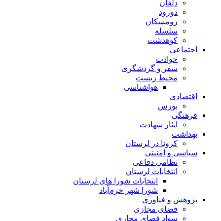
دلفان
دورود
رومشکان
سلسله
کوهدشت
اجتماعی
حوادث
سفر و گردشگری
محیط زیست
هواشناسی
اقتصادی
بورس
فرهنگی
ایثار شهادت
بهداشت
کرونا در لرستان
سیاسی و امنیتی
نظامی دفاعی
انتخابات لرستان
انتخابات شورا های لرستان
شورا شهر خرم‌آباد
پژوهش و فناوری
فضای مجازی
سواد فضای مجازی