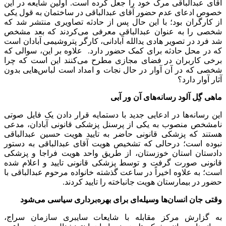
آقای عبدالباقی مرگ خود را جعل کرده است. اولین شایعه در این
خصوص ادعای عدم حضور آقای عبدالباقی در ساختمان به قول یکی
از کارگران بود؛ با این حال پس از حادثه تصاویری منتشر شد که
شخصی را به عنوان عبدالباقی معرفی می‌کردند که بعد مشخص
شد فرد در تصویر هادی یدالله آبادانی، کارگر پتروشیمی آبادان است
که در محل حادثه برای کمک حضور دارد. علاوه بر این، سوالی که
برخی کاربران در فضای مجازی مطرح می‌کنند این است که چرا
شخصی که در آن آوار در حال نجات و امداد است لباس‌هایی بدون
آثار آوار دارد؟
ماهی گِل آلود رسانه‌های آن ور آبی
این رسانه‌ها در ادعایی جدید با دستمایه قرار دادن یک فایل صوتی
نامشخص منصوب به یکی از پرسنل پزشکی قانونی آبادان، مدعی
هستند که پزشکی قانونی حاضر به تایید هویت حسین عبدالباقی
نبوده است؛ درحالی که تشخیص هویت آقای عبدالباقی به دستور
دادستان استان خوزستان، از طریق واحد هویت فراجا و پزشکی
قانونی صورت گرفت و توسط پزشکی قانونی تایید و اعلام شده
است؛ به علاوه اخیراً در ساعت گذشته خانواده مرحوم عبدالباقی با
حضور در بیمارستان هویت جانباخته را تایید کردند.
وقتی جان انسان‌ها وسیله‌ای برای بهره‌برداری سیاسی می‌شود
به گزارش مرکز مقابله با شایعات سایبری سازمان سراج،