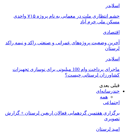
اسلایدر
چشم انتظاری ملت در معمایی به نام پروژه ۷۱۵ واحدی
مسکن ملی خرم آباد
اقتصادی
آخرین وضعیت پروژه‌های عمرانی و صنعتی راکد و نیمه راکد
لرستان
اسلایدر
ماجرای پرداخت وام 100 میلیونی برای نوسازی تجهیزات
کشاورزان لرستانی چیست؟
قبلی
بعدی
چندرسانه‌ای
همه
اجتماعی
برگزاری هفتمین گردهمایی فعالان اربعین لرستان + گزارش
تصویری
امید لرستان