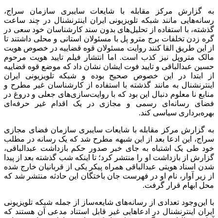
به گزارش مرکز مقابله با شایعات سایبری سازمان سراج،
رسانه‌هایی مانند شبکه تلویزیونی ایران اینترنشنال در چند ساعت
گذشته، با استفاده از تحلیل‌های بدون سند کارشناسان خود سعی در
گره زدن تخلفات برج مترو پل با مسئولان استانی و محلی داشتند تا
از این طریق القا کنند روایت مسئولان قوه قضاییه در خصوص هویت
مالک متروپل نیز کذب است. اما انتشار فیلم تایید هویت مرحوم
حسین عبدالباقی و تایید فوت ایشان نشان داد که موضع قوه قضاییه
از ابتدا در این خصوص صحیح بوده و شبکه تلویزیونی ایران
اینترنشنال به مانند گذشته با استفاده از کارشناسان غیر مطرح و
منابع نا معلوم دنبال این بود که با روایت‌سازی‌های جعلی و دروغ در
فضای رسانه‌ای رسمی و مجازی در یک اقدام غیر حرفه
ای
بهره‌برداری سیاسی کند.
به گزارش مرکز مقابله با شایعات سایبری سازمان فضای مجازی
سراج، این ادعا بعد از این شبهه مطرح شد که یک رسانه در مطلب
خود طی یک اشتباه به جای خبر صدور حکم بازداشت عبدالباقی،
گزارش از بازداشت او را منتشر کرد؛ تا اینکه شب گذشته بعد از پیدا
شدن اسناد هویتی عبدالباقی همراه پیکر یکی از قربانیان خارج شده
از زیر آوار، نام او در فهرست جان باختگان این حادثه منتشر شد که
محل ابهام قرار گرفت.
با این‌وجود تعدادی از رسانه‌های شایعه‌ساز از جمله شبکه تلویزیونی
ایران اینترنشنال در ادعاهایی غیر قابل استناد مدعی آن هستند که