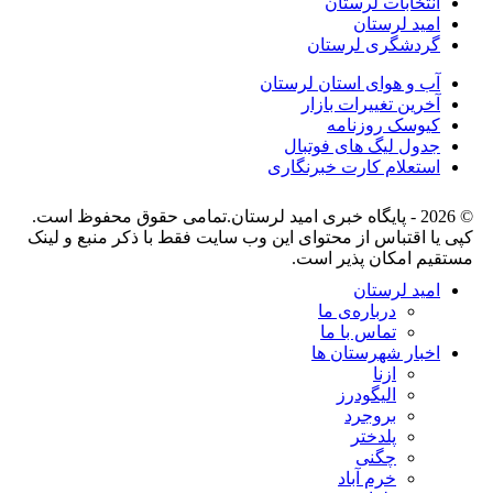
انتخابات لرستان
امید لرستان
گردشگری لرستان
آب و هوای استان لرستان
آخرین تغییرات بازار
کیوسک روزنامه
جدول لیگ های فوتبال
استعلام کارت خبرنگاری
© 2026 - پایگاه خبری اميد لرستان.تمامی حقوق محفوظ است.
کپی یا اقتباس از محتوای این وب سایت فقط با ذکر منبع و لینک
مستقیم امکان پذیر است.
امید لرستان
درباره‌ی ما
تماس با ما
اخبار شهرستان ها
ازنا
الیگودرز
بروجرد
پلدختر
چگنی
خرم آباد