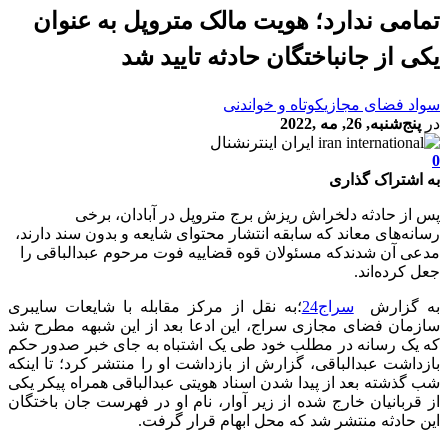
تمامی ندارد؛ هویت مالک متروپل به عنوان
یکی از جانباختگان حادثه تایید شد
سواد فضای مجازی
کوتاه و خواندنی
در
پنج‌شنبه, 26, مه ,2022
0
به اشتراک گذاری
پس از حادثه دلخراش ریزش برج متروپل در آبادان، برخی
رسانه‌های معاند که سابقه انتشار محتوای شایعه و بدون سند دارند،
مدعی آن شدندکه مسئولان قوه قضاییه فوت مرحوم عبدالباقی را
جعل کرده‌اند.
به گزارش
سراج24
؛به نقل از مرکز مقابله با شایعات سایبری
سازمان فضای مجازی سراج، این ادعا بعد از این شبهه مطرح شد
که یک رسانه در مطلب خود طی یک اشتباه به جای خبر صدور حکم
بازداشت عبدالباقی، گزارش از بازداشت او را منتشر کرد؛ تا اینکه
شب گذشته بعد از پیدا شدن اسناد هویتی عبدالباقی همراه پیکر یکی
از قربانیان خارج شده از زیر آوار، نام او در فهرست جان باختگان
این حادثه منتشر شد که محل ابهام قرار گرفت.