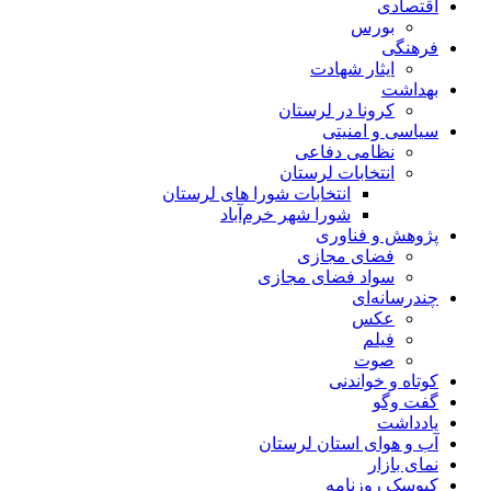
اقتصادی
بورس
فرهنگی
ایثار شهادت
بهداشت
کرونا در لرستان
سیاسی و امنیتی
نظامی دفاعی
انتخابات لرستان
انتخابات شورا های لرستان
شورا شهر خرم‌آباد
پژوهش و فناوری
فضای مجازی
سواد فضای مجازی
چندرسانه‌ای
عكس
فیلم
صوت
کوتاه و خواندنی
گفت وگو
یادداشت
آب و هوای استان لرستان
نمای بازار
کیوسک روزنامه