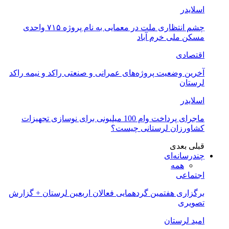
اسلایدر
چشم انتظاری ملت در معمایی به نام پروژه ۷۱۵ واحدی
مسکن ملی خرم آباد
اقتصادی
آخرین وضعیت پروژه‌های عمرانی و صنعتی راکد و نیمه راکد
لرستان
اسلایدر
ماجرای پرداخت وام 100 میلیونی برای نوسازی تجهیزات
کشاورزان لرستانی چیست؟
قبلی
بعدی
چندرسانه‌ای
همه
اجتماعی
برگزاری هفتمین گردهمایی فعالان اربعین لرستان + گزارش
تصویری
امید لرستان