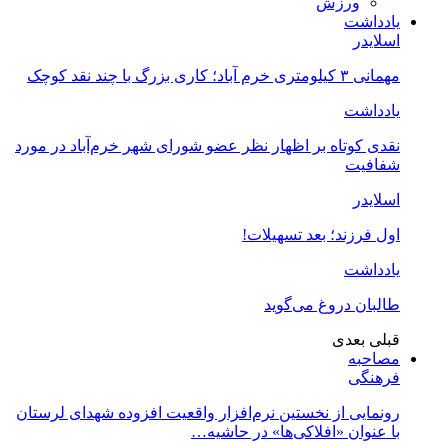
ورزش
یادداشت
اسلایدر
مهمانی ۳ کیلومتری خرم آباد؛ کاری بزرگ با چند نقد کوچک
یادداشت
نقدی کوتاه بر اظهار نظر عضو شورای شهر خرم‌آباد در مورد
شفافیت
اسلایدر
اول فرزند؛ بعد تسهیلات!
یادداشت
طالبان دروغ می‌گوید
قبلی
بعدی
مصاحبه
فرهنگی
رونمایی از نخستین نرم‌افزار واقعیت افزوده شهدای لرستان
با عنوان «افلاکی‌ها» در حاشیه…