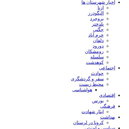
اخبار شهرستان ها
ازنا
الیگودرز
بروجرد
پلدختر
چگنی
خرم آباد
دلفان
دورود
رومشکان
سلسله
کوهدشت
اجتماعی
حوادث
سفر و گردشگری
محیط زیست
هواشناسی
اقتصادی
بورس
فرهنگی
ایثار شهادت
بهداشت
کرونا در لرستان
سیاسی و امنیتی