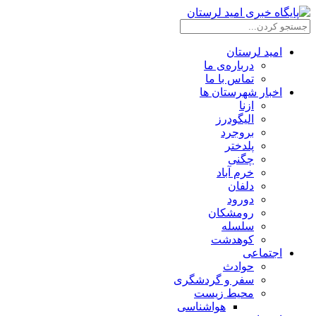
امید لرستان
درباره‌ی ما
تماس با ما
اخبار شهرستان ها
ازنا
الیگودرز
بروجرد
پلدختر
چگنی
خرم آباد
دلفان
دورود
رومشکان
سلسله
کوهدشت
اجتماعی
حوادث
سفر و گردشگری
محیط زیست
هواشناسی