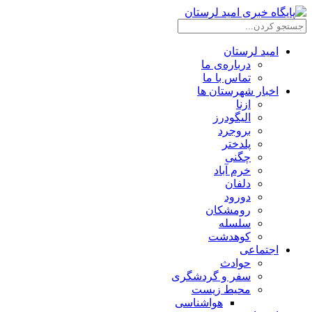
امید لرستان
درباره‌ی ما
تماس با ما
اخبار شهرستان ها
ازنا
الیگودرز
بروجرد
پلدختر
چگنی
خرم آباد
دلفان
دورود
رومشکان
سلسله
کوهدشت
اجتماعی
حوادث
سفر و گردشگری
محیط زیست
هواشناسی