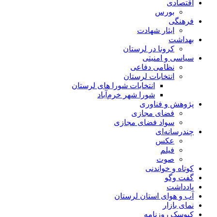
اقتصادی
بورس
فرهنگی
ایثار شهادت
بهداشت
کرونا در لرستان
سیاسی و امنیتی
نظامی دفاعی
انتخابات لرستان
انتخابات شورا های لرستان
شورا شهر خرم‌آباد
پژوهش و فناوری
فضای مجازی
سواد فضای مجازی
چندرسانه‌ای
عكس
فیلم
صوت
کوتاه و خواندنی
گفت وگو
یادداشت
آب و هوای استان لرستان
نمای بازار
کیوسک روزنامه