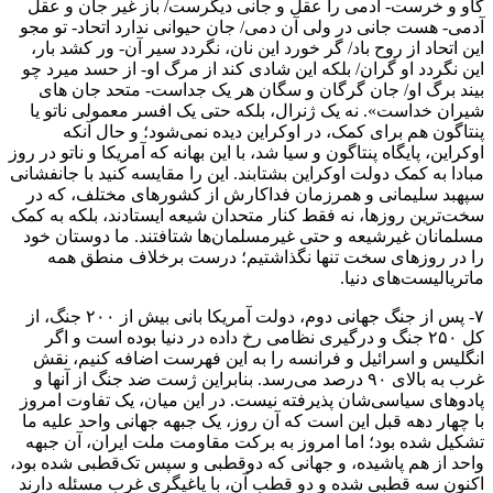
گاو و خرست- آدمی را عقل و جانی دیگرست/ باز غیر جان و عقل
آدمی- هست جانی در ولی آن دمی/ جان حیوانی ندارد اتحاد- تو مجو
این اتحاد از روح باد/ گر خورد این نان، نگردد سیر آن- ور کشد بار،
این نگردد او گران/ بلکه این شادی کند از مرگ او- از حسد میرد چو
بیند برگ او/ جان گرگان و سگان هر یک جداست- متحد جان های
شیران خداست». نه یک ژنرال، بلکه حتی یک افسر معمولی ناتو یا
پنتاگون هم برای کمک، در اوکراین دیده نمی‌شود؛ و حال آنکه
اوکراین، پایگاه پنتاگون و سیا شد، با این بهانه که آمریکا و ناتو در روز
مبادا به کمک دولت اوکراین بشتابند. این را مقایسه کنید با جانفشانی
سپهبد سلیمانی و همرزمان فداکارش از کشورهای مختلف، که در
سخت‌ترین روزها، نه فقط کنار متحدان شیعه ایستادند، بلکه به کمک
مسلمانان غیرشیعه و حتی غیرمسلمان‌ها شتافتند. ما دوستان خود
را در روزهای سخت تنها نگذاشتیم؛ درست برخلاف منطق همه
ماتریالیست‌های دنیا.
۷- پس از جنگ جهانی دوم، دولت آمریکا بانی بیش از ۲۰۰ جنگ، از
کل ۲۵۰ جنگ و درگیری نظامی رخ داده در دنیا بوده است و اگر
انگلیس و اسرائیل و فرانسه را به این فهرست اضافه کنیم، نقش
غرب به بالای ۹۰ درصد می‌رسد. بنابراین ژست ضد جنگ از آنها و
پادوهای سیاسی‌شان پذیرفته نیست. در این میان، یک تفاوت امروز
با چهار دهه قبل این است که آن روز، یک جبهه جهانی واحد علیه ما
تشکیل شده بود؛ اما امروز به برکت مقاومت ملت ایران، آن جبهه
واحد از هم پاشیده، و جهانی که دوقطبی و سپس تک‌قطبی شده بود،
اکنون سه قطبی شده و دو قطب آن، با یاغیگری غرب مسئله دارند