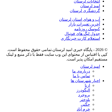
انتخابات لرستان
امید لرستان
گردشگری لرستان
آب و هوای استان لرستان
آخرین تغییرات بازار
کیوسک روزنامه
جدول لیگ های فوتبال
استعلام کارت خبرنگاری
© 2026 - پایگاه خبری اميد لرستان.تمامی حقوق محفوظ است.
کپی یا اقتباس از محتوای این وب سایت فقط با ذکر منبع و لینک
مستقیم امکان پذیر است.
امید لرستان
درباره‌ی ما
تماس با ما
اخبار شهرستان ها
ازنا
الیگودرز
بروجرد
پلدختر
چگنی
خرم آباد