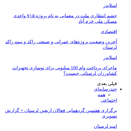
اسلایدر
چشم انتظاری ملت در معمایی به نام پروژه ۷۱۵ واحدی
مسکن ملی خرم آباد
اقتصادی
آخرین وضعیت پروژه‌های عمرانی و صنعتی راکد و نیمه راکد
لرستان
اسلایدر
ماجرای پرداخت وام 100 میلیونی برای نوسازی تجهیزات
کشاورزان لرستانی چیست؟
قبلی
بعدی
چندرسانه‌ای
همه
اجتماعی
برگزاری هفتمین گردهمایی فعالان اربعین لرستان + گزارش
تصویری
امید لرستان