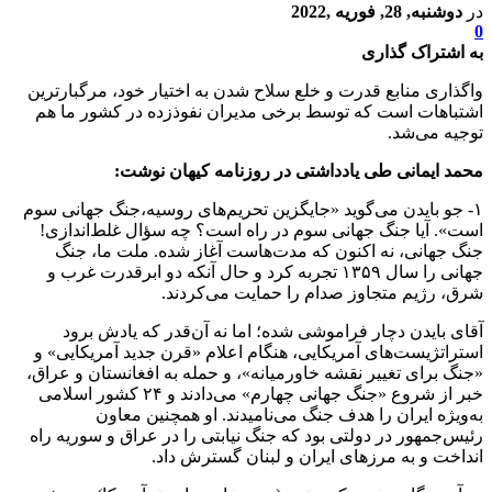
در
دوشنبه, 28, فوریه ,2022
0
به اشتراک گذاری
واگذاری منابع قدرت و خلع سلاح شدن به اختیار خود، مرگبارترین
اشتباهات است که توسط برخی مدیران نفوذزده در کشور ما هم
توجیه می‌شد.
محمد ایمانی طی یادداشتی در روزنامه کیهان نوشت:
۱- جو بایدن می‌گوید «جایگزین تحریم‌های روسیه،جنگ ‌جهانی سوم
است». آیا جنگ جهانی سوم در راه است؟ چه سؤال غلط‌اندازی!
جنگ جهانی، نه اکنون که مدت‌هاست آغاز شده. ملت ما، جنگ
جهانی را سال ۱۳۵۹ تجربه کرد و حال آنکه دو ابرقدرت غرب و
شرق، رژیم متجاوز صدام را حمایت می‌کردند.
آقای بایدن دچار فراموشی شده؛ اما نه آن‌قدر که یادش برود
استراتژیست‌های آمریکایی، هنگام اعلام «قرن جدید آمریکایی» و
«جنگ برای تغییر نقشه خاورمیانه»، و حمله به افغانستان و عراق،
خبر از شروع «جنگ جهانی چهارم» می‌دادند و ۲۴ کشور اسلامی
به‌ویژه ایران را هدف جنگ می‌نامیدند. او همچنین معاون
رئیس‌جمهور در دولتی بود که جنگ نیابتی را در عراق و سوریه راه
انداخت و به مرزهای ایران و لبنان گسترش داد.