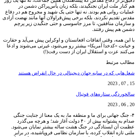
دقیق‌تر از دفاع مقدس که پیشاهنگان همین جماعت، نه تنها یک روز
هم کنار ملت ایران نجنگیدند، بلکه زبان یأس‌پراکن دشمن در
عملیات روانی هم بودند. نه تنها حتی یک شهید و مجروح هم در دفاع
مقدس تقدیم نکردند، بلکه برخی پیش‌قراولان آنها مانند نهضت آزادی
و سازمان منافقین، تا مرز جاسوسی و حتی جنگیدن زیر پرچم
دشمن هم پیش رفتند.
با این همه، وقتی اتفاقات افغانستان و اوکراین پیش می‌آید و حقارت
و خیانت «کدخدا آمریکا» بیشتر رو می‌شود، غیرتی می‌شوند و ادعا
می‌کنند عزت و استقلال ایران از دست رفت(!)
مطالب مرتبط
شغل‌‌هایی که در سایه جهان دیجیتالی در حال انقراض هستند
15 , 07 , 2023
سالخوردگی ستاره‌های فوتبال
20 , 06 , 2023
۴- جنگ جهانی برای ما و منطقه ما، به یک معنا از جنایت جنگی
صدام به پشتوانه بیش از ۴۰ دولت آغاز شد؛ و هرچه می‌گذرد
عظمت آن ایستادگی در جنگ هشت ساله بیشتر نمایان می‌شود.
ملتی تازه انقلاب کرده، با سازمان نظامی فروپاشیده، در برابر