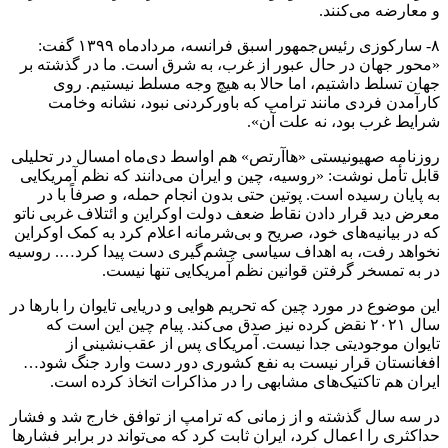
و معارضه می‌کنند.
۸- سارکوزی رئیس‌جمهور اسبق فرانسه، مردادماه ۱۳۹۹ گفت:
«محور جهان در حال عبور از غرب، به شرق است. ما در گذشته بر
جهان تسلط داشتیم، اما حالا به هیچ وجه مسلط نیستیم. روی
کارآمدن فردی مانند ‌ترامپ که باورکردنی نبود، نشانه وخامت
شرایط غرب بود، نه علت آن».
روزنامه صهیونیستی «هاآرتص» هم اواسط دی‌ماه امسال در تحلیلی
قابل تأمل نوشت: «روسیه، چین و ایران می‌دانند که نظم آمریکایی
به پایان رسیده است. پوتین حتی بدون انجام حمله، و صرفاً با در
معرض دید قرار دادن نقاط ضعف دولت اوکراین و ائتلاف غربی ناتو
که در بیانیه‌های خود، صریح و بی‌شرمانه‌ اعلام کرد به کمک اوکراین
نخواهد رفت، به اهداف سیاسی چشم‌گیری دست پیدا کرد…. روسیه
در به تمسخر گرفتن قوانین نظم آمریکایی تنها نیست.
این موضوع در مورد چین که تحریم هوایی و دریایی تایوان را بارها در
سال ۲۰۲۱ نقض کرده نیز صدق می‌کند. پیام چین این است که
تایوان موجودیتی جدا نیست. آمریکای پس از عقب‌نشینی از
افغانستان قرار نیست به نفع کشوری دور دست وارد جنگ شود…
ایران هم تاکتیک‌های مشابهی را در مذاکرات اتخاذ کرده است.
در سه سال گذشته و از زمانی که ‌ترامپ از توافق خارج شد و فشار
حداکثری را اعمال کرد، ایران ثابت کرد که می‌تواند در برابر فشارها