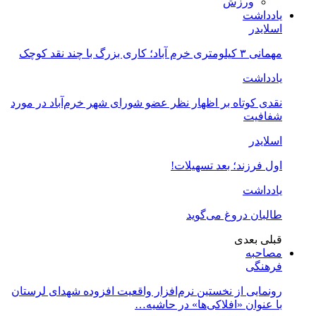
ورزش
یادداشت
اسلایدر
مهمانی ۳ کیلومتری خرم آباد؛ کاری بزرگ با چند نقد کوچک
یادداشت
نقدی کوتاه بر اظهار نظر عضو شورای شهر خرم‌آباد در مورد
شفافیت
اسلایدر
اول فرزند؛ بعد تسهیلات!
یادداشت
طالبان دروغ می‌گوید
قبلی
بعدی
مصاحبه
فرهنگی
رونمایی از نخستین نرم‌افزار واقعیت افزوده شهدای لرستان
با عنوان «افلاکی‌ها» در حاشیه…