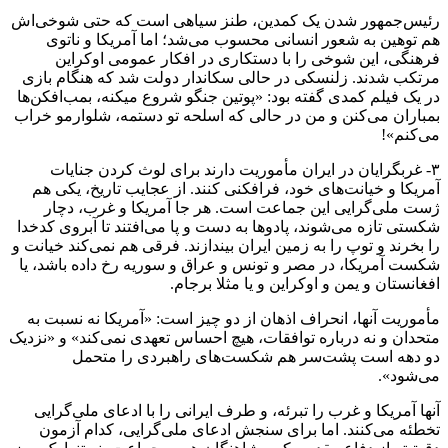
رئیس‌جمهور شدن یک کمدین، طنز سیاهی است که حتی شوخی‌اش
هم توهین به شعور انسانی محسوب می‌شد؛ اما آمریکا و ناتوی
فرهنگی، این شوخی را با دستکاری در افکار عمومی اوکراین
مرتکب شدند. زلنسکی در حالی سکاندار دولت شد که هنگام بازی
در یک فیلم کمدی گفته بود: «پوتین جنگو شروع میکنه، بمب‌افکن‌ها
بمباران می‌کنن و من در حالی که اسلحه تو دستمه، شلوارمو خراب
می‌کنم»!
۳- غربگرایان در ایران مأموریت دارند برای لوث کردن جنایات
آمریکا و خیانت‌های خود، فرافکنی کنند. از عجایب تاریخ، یکی هم
ژست ملی‌گرایی این جماعت است. هر جا آمریکا و غرب، دچار
شکستی تازه می‌شوند، پادوها به دست و پا می‌افتند تا آبروی کدخدا
را بخرند و توپ را به زمین ایران بیندازند. فرقی هم نمی‌کند خیانت و
شکست آمریکا، در مصر و تونس و عراق و سوریه رخ داده باشد، یا
افغانستان و یمن و اوکراین و یا مثلا برجام.
مأموریت آنها، انحراف اذهان از دو چیز است: «آمریکا نه نسبت به
متحدان و نه درباره توافقات، هیچ احساس تعهدی نمی‌کند» و «نزدیک
دو دهه است پشت‌سر هم شکست‌های راهبردی را متحمل
می‌شود».
آنها آمریکا و غرب را تبرئه، و طرف ایرانی را با ادعای ملی‌گرایی
تخطئه می‌کنند. اما برای سنجش ادعای ملی‌گرایی، کدام آزمون