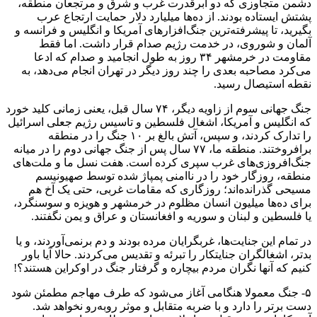
دشمن متجاوزی که دو ابرقدرت غرب و شرق و مرتجعان منطقه،
پشتش ایستاده بودند. از ده‌ها میلیارد دلار حمایت ارتجاع عرب
بگیرید، تا پیشرفته‌ترین جنگ‌افزارهای آمریکا و انگلیس و فرانسه و
آلمان و شوروی، در خدمت رژیم صدام قرار داشت. اما فقط
مقاومت در خرمشهر ۳۴ روز به طول انجامید و صدام که ادعا
می‌کرد مصاحبه بعدی را چند روز دیگر در تهران انجام می‌دهد، به
نقطه استیصال رسید.
جنگ جهانی سوم از زاویه دیگر، ۷۴ سال قبل، یعنی زمانی کلید خورد
که انگلیس و آمریکا،‌ اشغال فلسطین و تاسیس رژیم جعلی اسرائیل
را تدارک کردند، و سپس، آتش بالغ بر ۱۰ جنگ را در منطقه
برافروختند. منطقه ما، ۷۷ سال پس از جنگ جهانی دوم را در میانه
جنگ‌افروزی‌های غرب سپری کرده است. هفت نسل ما و ملت‌های
منطقه، روزگار خود را در ناامنی پمپاژ شده توسط صهیونیسم
مسیحی گذرانده‌اند؛ روزگاری که مقامات غربی، حتی یک آخ هم
برای ده‌ها میلیون انسان مظلوم در خرمشهر و هویزه و سوسنگرد،
یا فلسطین و لبنان و سوریه و افغانستان و عراق و یمن نگفتند.
در تمام این جنایت‌ها، غربگرایان مرده بودند و دم برنمی‌آوردند، و یا
بدتر،‌ اشغالگران جنایتکار را تبرئه و تقدیس می‌کردند. حالا آیا باور
کنیم که آنها نگران مردم بیچاره و گرفتار جنگ در اوکراین هستند؟!
۵- جنگ معمولا هنگامی آغاز می‌شود که طرف مهاجم مطمئن شود
دست برتر را دارد و با ضربه متقابل و موثر روبه‌رو نخواهد شد.