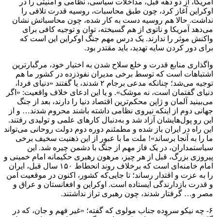
آمریکا، از دو دهه قبل، مداخلات سیاسی، نظامی و امنیتی را در
اوکراین آغاز کرد، چون طبق محاسبات، روسیه قدرت تلافی را
نداشت. حالا هم روسیه دست به کار شده، چون محاسباتش نشان
می‌دهد آمریکا و ناتوی از هم گسیخته، توان و توجیه کافی برای
واکنش موثر را ندارند. یک درس مهم جنگ اوکراین این است که
برای دور کردن سایه تهدید، باید مقتدر بود.
واگذاری منابع قدرت و خلع سلاح شدن به اختیار خود، مرگبارترین
اشتباهات است که توسط برخی مدیران نفوذزده در کشور ما هم
توجیه می‌شد؛ چنانکه مدعی برجام ۲ شدند، یا گفتند «دنیای فردا،
دنیای گفتمان است، نه موشک». و یا این ادعای خلاف واقعیت: «اگر
می‌بینید آلمان و ژاپن محکم‌ترین اقتصاد دنیا را دارند، بعد از جنگ
جهانی دوم از اینکه نیروی نظامی داشته باشند محروم شدند… و از
این رو پول‌هایشان آزاد شد و به‌دنبال کارهای علمی و تولیدی رفتند.
این راه در ایران باز شده و مطمئنم دوره دوم دولت روحانی می‌تواند
ما را به آنجا برساند»! ملت ما با عبور از این ذهنیت سخیف برخی
سیاستمداران، در یک فاز مهم از جنگ با دشمن چیره شد. این
پیروزی بزرگ، قبل از هر چیز، مرهون رهبری حکیمانه امام خمینی و
امام خامنه‌ای است که برخلاف روند انحطاط ۱۵۰ سال قبل، ایران
را به عزت و اقتدار رساند؛ تا جایی‌که کشور، اکنون در موقعیت امن
و قدرت بازدارندگی ایستاده است. اوکراین و افغانستان و عراق و
مصر و… گرفتار شدند، چون رهبری ‌تراز نداشتند.
۶- چه نیکو سروده جناب مولوی که گفته؛ «غیر فهم و جان، که در