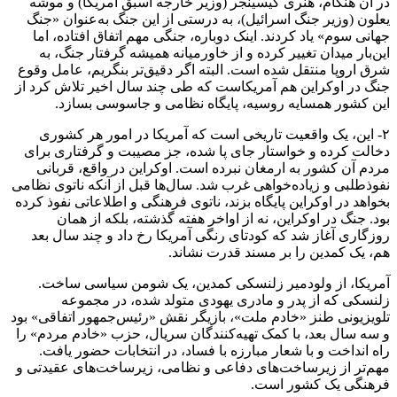
در آن هنگام، هنری کیسینجر (وزیر خارجه اسبق آمریکا) و موشه
یعلون (وزیر جنگ اسرائیل)، به درستی از این جنگ به‌عنوان «جنگ
جهانی سوم» یاد کردند. اینک دوباره، جنگی مهم اتفاق افتاده، اما
این‌بار میدان تغییر کرده و از خاورمیانه همیشه گرفتار جنگ، به
شرق اروپا منتقل شده است. البته اگر دقیق‌تر بنگریم، عامل وقوع
جنگ در اوکراین هم آمریکاست که طی چند سال اخیر تلاش کرد از
این کشور همسایه روسیه، پایگاه نظامی و جاسوسی بسازد.
۲- این، یک واقعیت تاریخی است که آمریکا در امور هر کشوری
دخالت کرده و خواستار جای پا شده، جز مصیبت و گرفتاری برای
مردم آن کشور به ارمغان نبرده است. اوکراین در واقع، قربانی
نفوذطلبی و زیاده‌خواهی غرب شد. سال‌ها قبل از آنکه ناتوی نظامی
بخواهد در اوکراین پایگاه بزند، ناتوی فرهنگی و اطلاعاتی نفوذ کرده
بود. جنگ در اوکراین، نه از اواخر هفته گذشته، بلکه از همان
روزگاری آغاز شد که کودتای رنگی آمریکا رخ داد و چند سال بعد
هم، یک کمدین را بر مسند قدرت نشاند.
آمریکا، از ولودمیر زلنسکی کمدین، یک شومن سیاسی ساخت.
زلنسکی که از پدر و مادری یهودی متولد شده، در مجموعه
تلویزیونی طنز «خادم ملت»، بازیگر نقش «رئیس‌جمهور اتفاقی» بود
و سه سال بعد، با کمک تهیه‌کنندگان سریال، حزب «خادم مردم» را
راه انداخت و با شعار مبارزه با فساد، در انتخابات حضور یافت.
مهم‌تر از زیرساخت‌های دفاعی و نظامی، زیرساخت‌های عقیدتی و
فرهنگی یک کشور است.