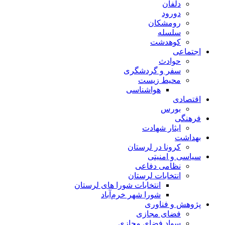
دلفان
دورود
رومشکان
سلسله
کوهدشت
اجتماعی
حوادث
سفر و گردشگری
محیط زیست
هواشناسی
اقتصادی
بورس
فرهنگی
ایثار شهادت
بهداشت
کرونا در لرستان
سیاسی و امنیتی
نظامی دفاعی
انتخابات لرستان
انتخابات شورا های لرستان
شورا شهر خرم‌آباد
پژوهش و فناوری
فضای مجازی
سواد فضای مجازی