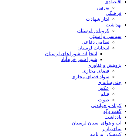
اقتصادی
بورس
فرهنگی
ایثار شهادت
بهداشت
کرونا در لرستان
سیاسی و امنیتی
نظامی دفاعی
انتخابات لرستان
انتخابات شورا های لرستان
شورا شهر خرم‌آباد
پژوهش و فناوری
فضای مجازی
سواد فضای مجازی
چندرسانه‌ای
عكس
فیلم
صوت
کوتاه و خواندنی
گفت وگو
یادداشت
آب و هوای استان لرستان
نمای بازار
کیوسک روزنامه