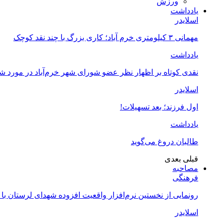
ورزش
یادداشت
اسلایدر
مهمانی ۳ کیلومتری خرم آباد؛ کاری بزرگ با چند نقد کوچک
یادداشت
نقدی کوتاه بر اظهار نظر عضو شورای شهر خرم‌آباد در مورد 
اسلایدر
اول فرزند؛ بعد تسهیلات!
یادداشت
طالبان دروغ می‌گوید
قبلی
بعدی
مصاحبه
فرهنگی
رونمایی از نخستین نرم‌افزار واقعیت افزوده شهدای لرستان با
اسلایدر