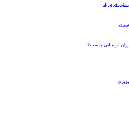
ستان
صویری