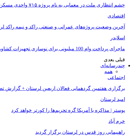
چشم انتظاری ملت در معمایی به نام پروژه ۷۱۵ واحدی مسکن ملی خرم آباد
اقتصادی
آخرین وضعیت پروژه‌های عمرانی و صنعتی راکد و نیمه راکد لر
اسلایدر
ماجرای پرداخت وام 100 میلیونی برای نوسازی تجهیزات کشاورزان لرستانی چیست؟
قبلی
بعدی
چندرسانه‌ای
همه
اجتماعی
برگزاری هفتمین گردهمایی فعالان اربعین لرستان + گزارش ت
امید لرستان
پوستر | مذاکره با آمریکا گره تحریم‌ها را کورتر خواهد کرد
خرم آباد
راهپیمایی روز قدس در لرستان برگزار گردید