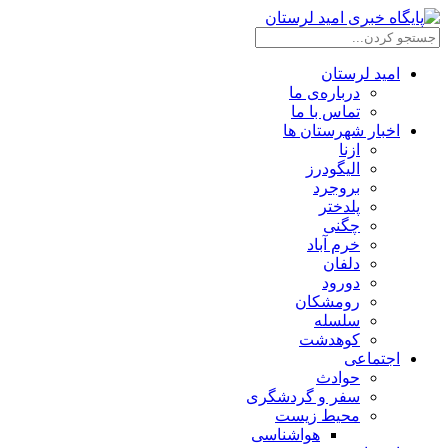
امید لرستان
درباره‌ی ما
تماس با ما
اخبار شهرستان ها
ازنا
الیگودرز
بروجرد
پلدختر
چگنی
خرم آباد
دلفان
دورود
رومشکان
سلسله
کوهدشت
اجتماعی
حوادث
سفر و گردشگری
محیط زیست
هواشناسی