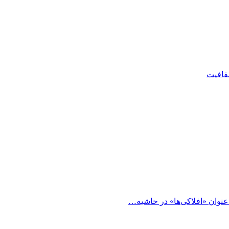
شفافیت
 عنوان «افلاکی‌ها» در حاشیه…