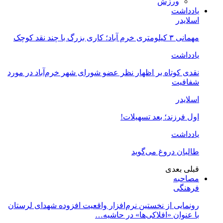
ورزش
یادداشت
اسلایدر
مهمانی ۳ کیلومتری خرم آباد؛ کاری بزرگ با چند نقد کوچک
یادداشت
نقدی کوتاه بر اظهار نظر عضو شورای شهر خرم‌آباد در مورد
شفافیت
اسلایدر
اول فرزند؛ بعد تسهیلات!
یادداشت
طالبان دروغ می‌گوید
قبلی
بعدی
مصاحبه
فرهنگی
رونمایی از نخستین نرم‌افزار واقعیت افزوده شهدای لرستان
با عنوان «افلاکی‌ها» در حاشیه…