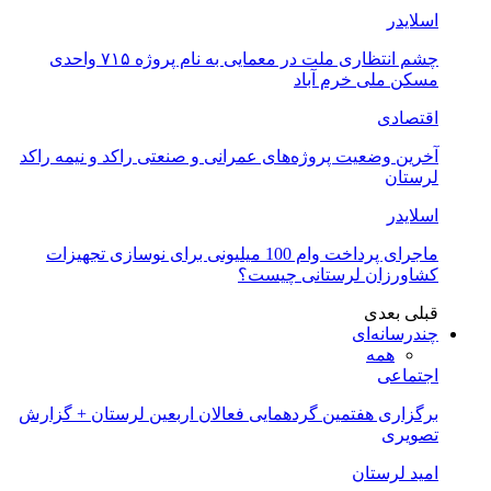
اسلایدر
چشم انتظاری ملت در معمایی به نام پروژه ۷۱۵ واحدی
مسکن ملی خرم آباد
اقتصادی
آخرین وضعیت پروژه‌های عمرانی و صنعتی راکد و نیمه راکد
لرستان
اسلایدر
ماجرای پرداخت وام 100 میلیونی برای نوسازی تجهیزات
کشاورزان لرستانی چیست؟
قبلی
بعدی
چندرسانه‌ای
همه
اجتماعی
برگزاری هفتمین گردهمایی فعالان اربعین لرستان + گزارش
تصویری
امید لرستان