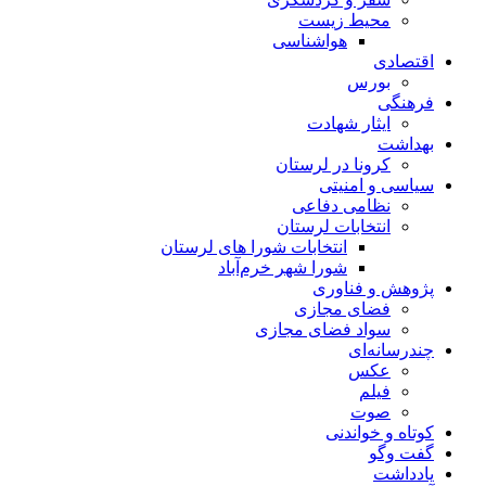
محیط زیست
هواشناسی
اقتصادی
بورس
فرهنگی
ایثار شهادت
بهداشت
کرونا در لرستان
سیاسی و امنیتی
نظامی دفاعی
انتخابات لرستان
انتخابات شورا های لرستان
شورا شهر خرم‌آباد
پژوهش و فناوری
فضای مجازی
سواد فضای مجازی
چندرسانه‌ای
عكس
فیلم
صوت
کوتاه و خواندنی
گفت وگو
یادداشت