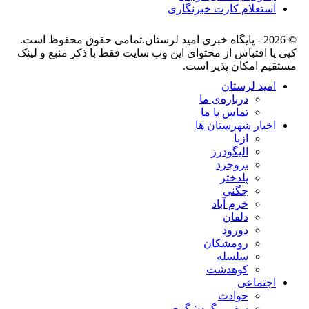
استعلام کارت خبرنگاری
© 2026 - پایگاه خبری اميد لرستان.تمامی حقوق محفوظ است.
کپی یا اقتباس از محتوای این وب سایت فقط با ذکر منبع و لینک
مستقیم امکان پذیر است.
امید لرستان
درباره‌ی ما
تماس با ما
اخبار شهرستان ها
ازنا
الیگودرز
بروجرد
پلدختر
چگنی
خرم آباد
دلفان
دورود
رومشکان
سلسله
کوهدشت
اجتماعی
حوادث
سفر و گردشگری