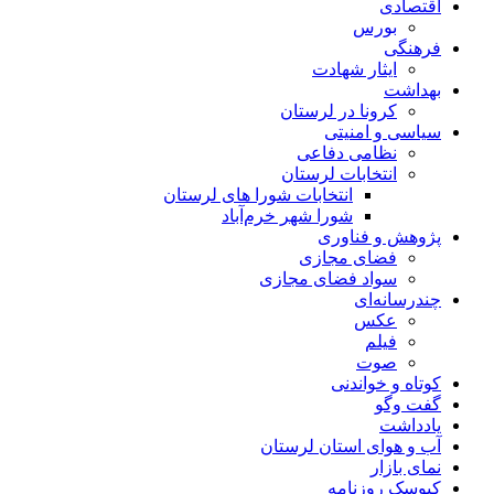
اقتصادی
بورس
فرهنگی
ایثار شهادت
بهداشت
کرونا در لرستان
سیاسی و امنیتی
نظامی دفاعی
انتخابات لرستان
انتخابات شورا های لرستان
شورا شهر خرم‌آباد
پژوهش و فناوری
فضای مجازی
سواد فضای مجازی
چندرسانه‌ای
عكس
فیلم
صوت
کوتاه و خواندنی
گفت وگو
یادداشت
آب و هوای استان لرستان
نمای بازار
کیوسک روزنامه