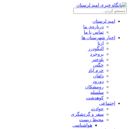
امید لرستان
درباره‌ی ما
تماس با ما
اخبار شهرستان ها
ازنا
الیگودرز
بروجرد
پلدختر
چگنی
خرم آباد
دلفان
دورود
رومشکان
سلسله
کوهدشت
اجتماعی
حوادث
سفر و گردشگری
محیط زیست
هواشناسی