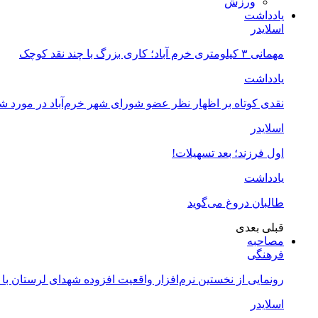
ورزش
یادداشت
اسلایدر
مهمانی ۳ کیلومتری خرم آباد؛ کاری بزرگ با چند نقد کوچک
یادداشت
نقدی کوتاه بر اظهار نظر عضو شورای شهر خرم‌آباد در مورد 
اسلایدر
اول فرزند؛ بعد تسهیلات!
یادداشت
طالبان دروغ می‌گوید
قبلی
بعدی
مصاحبه
فرهنگی
رونمایی از نخستین نرم‌افزار واقعیت افزوده شهدای لرستان با
اسلایدر