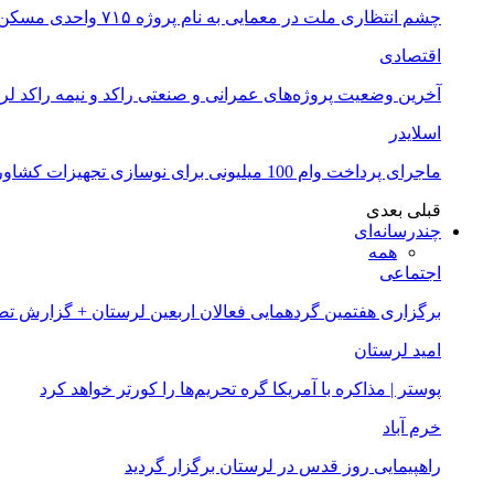
چشم انتظاری ملت در معمایی به نام پروژه ۷۱۵ واحدی مسکن ملی خرم آباد
اقتصادی
آخرین وضعیت پروژه‌های عمرانی و صنعتی راکد و نیمه راکد لر
اسلایدر
ماجرای پرداخت وام 100 میلیونی برای نوسازی تجهیزات کشاورزان لرستانی چیست؟
قبلی
بعدی
چندرسانه‌ای
همه
اجتماعی
برگزاری هفتمین گردهمایی فعالان اربعین لرستان + گزارش ت
امید لرستان
پوستر | مذاکره با آمریکا گره تحریم‌ها را کورتر خواهد کرد
خرم آباد
راهپیمایی روز قدس در لرستان برگزار گردید