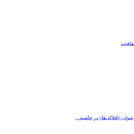
شفافیت
 عنوان «افلاکی‌ها» در حاشیه…