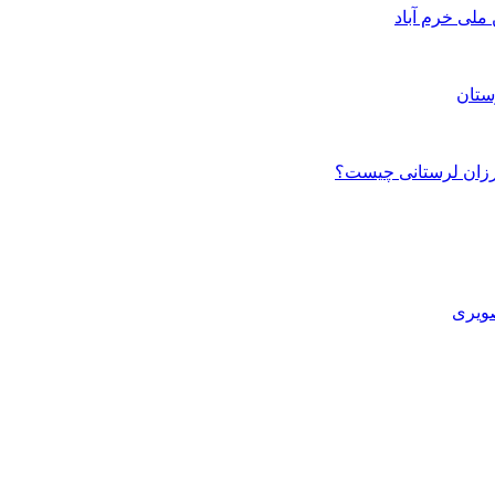
ستان
صویری