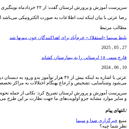
سرپرست آموزش و پرورش لرستان گفت: از ۲۲ خردادماه نوبتگیری سنجش سلامت نوآموزان شروع و اجرای طرح در ۲۲ پایگاه ثابت و سیار در سراسر استان از امروز آغاز خواهد شد.
رضا عزتی با بیان اینکه ثبت اطلاعات به صورت الکترونیکی می‌باشد اف
مطالب مرتبط
بلیط سینما «استقلال» خرم‌آباد برای اهداکنندگان خون نیم‌بها شد
27 , 05 , 2025
قارچ‌ سمی ۱۸ لرستانی را به بیمارستان کشاند
10 , 06 , 2024
عزتی با اشاره به اینکه بیش از ۳۶ هزار
می‌شود وشناسایی، تشخیص و ارجاع بهنگام اختلالات به مراکز تخصص
سرپرست آموزش و پرورش لرستان تصریح کرد: نکاتی از جمله نحوه برخ
و سایر موارد مشابه جزو اولویت‌های ما جهت نظارت بر این طرح می‌ب
/.انتهای پیام
منبع
خبرگزاری صدا و سیما
نظر شما چیه؟