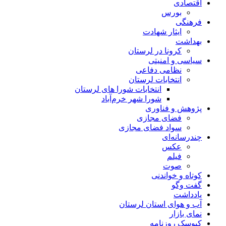
اقتصادی
بورس
فرهنگی
ایثار شهادت
بهداشت
کرونا در لرستان
سیاسی و امنیتی
نظامی دفاعی
انتخابات لرستان
انتخابات شورا های لرستان
شورا شهر خرم‌آباد
پژوهش و فناوری
فضای مجازی
سواد فضای مجازی
چندرسانه‌ای
عكس
فیلم
صوت
کوتاه و خواندنی
گفت وگو
یادداشت
آب و هوای استان لرستان
نمای بازار
کیوسک روزنامه