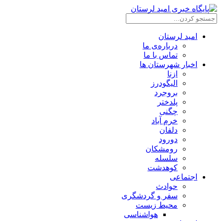
امید لرستان
درباره‌ی ما
تماس با ما
اخبار شهرستان ها
ازنا
الیگودرز
بروجرد
پلدختر
چگنی
خرم آباد
دلفان
دورود
رومشکان
سلسله
کوهدشت
اجتماعی
حوادث
سفر و گردشگری
محیط زیست
هواشناسی