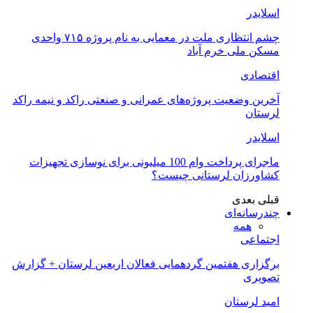
اسلایدر
چشم انتظاری ملت در معمایی به نام پروژه ۷۱۵ واحدی
مسکن ملی خرم آباد
اقتصادی
آخرین وضعیت پروژه‌های عمرانی و صنعتی راکد و نیمه راکد
لرستان
اسلایدر
ماجرای پرداخت وام 100 میلیونی برای نوسازی تجهیزات
کشاورزان لرستانی چیست؟
قبلی
بعدی
چندرسانه‌ای
همه
اجتماعی
برگزاری هفتمین گردهمایی فعالان اربعین لرستان + گزارش
تصویری
امید لرستان