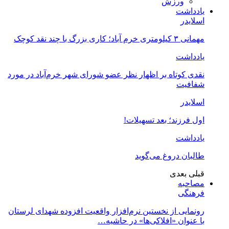
ورزش
یادداشت
اسلایدر
مهمانی ۳ کیلومتری خرم آباد؛ کاری بزرگ با چند نقد کوچک
یادداشت
نقدی کوتاه بر اظهار نظر عضو شورای شهر خرم‌آباد در مورد
شفافیت
اسلایدر
اول فرزند؛ بعد تسهیلات!
یادداشت
طالبان دروغ می‌گوید
قبلی
بعدی
مصاحبه
فرهنگی
رونمایی از نخستین نرم‌افزار واقعیت افزوده شهدای لرستان
با عنوان «افلاکی‌ها» در حاشیه…