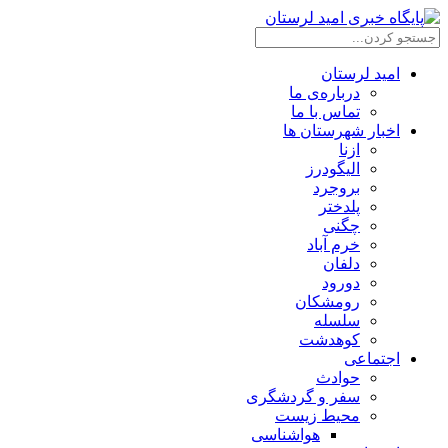
امید لرستان
درباره‌ی ما
تماس با ما
اخبار شهرستان ها
ازنا
الیگودرز
بروجرد
پلدختر
چگنی
خرم آباد
دلفان
دورود
رومشکان
سلسله
کوهدشت
اجتماعی
حوادث
سفر و گردشگری
محیط زیست
هواشناسی