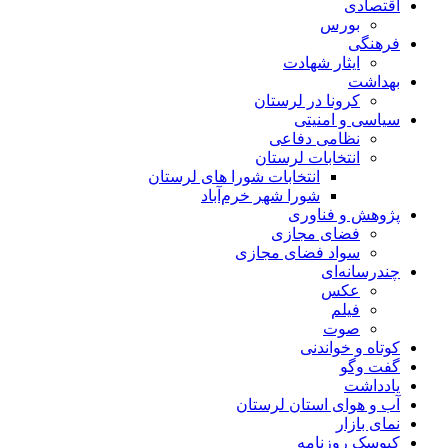
اقتصادی
بورس
فرهنگی
ایثار شهادت
بهداشت
کرونا در لرستان
سیاسی و امنیتی
نظامی دفاعی
انتخابات لرستان
انتخابات شورا های لرستان
شورا شهر خرم‌آباد
پژوهش و فناوری
فضای مجازی
سواد فضای مجازی
چندرسانه‌ای
عكس
فیلم
صوت
کوتاه و خواندنی
گفت وگو
یادداشت
آب و هوای استان لرستان
نمای بازار
کیوسک روزنامه