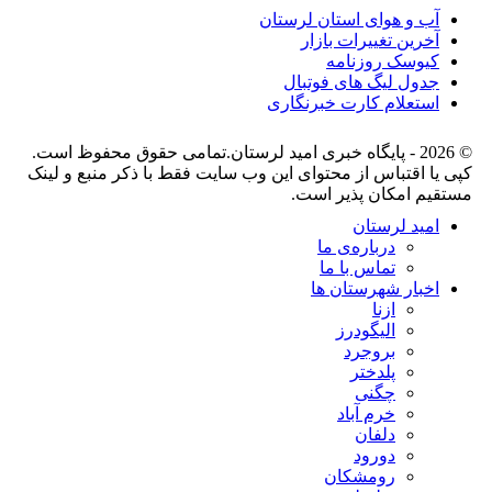
آب و هوای استان لرستان
آخرین تغییرات بازار
کیوسک روزنامه
جدول لیگ های فوتبال
استعلام کارت خبرنگاری
© 2026 - پایگاه خبری اميد لرستان.تمامی حقوق محفوظ است.
کپی یا اقتباس از محتوای این وب سایت فقط با ذکر منبع و لینک
مستقیم امکان پذیر است.
امید لرستان
درباره‌ی ما
تماس با ما
اخبار شهرستان ها
ازنا
الیگودرز
بروجرد
پلدختر
چگنی
خرم آباد
دلفان
دورود
رومشکان