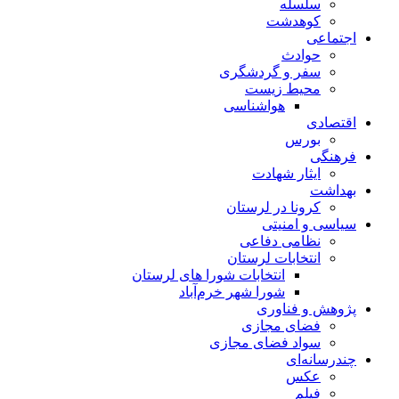
سلسله
کوهدشت
اجتماعی
حوادث
سفر و گردشگری
محیط زیست
هواشناسی
اقتصادی
بورس
فرهنگی
ایثار شهادت
بهداشت
کرونا در لرستان
سیاسی و امنیتی
نظامی دفاعی
انتخابات لرستان
انتخابات شورا های لرستان
شورا شهر خرم‌آباد
پژوهش و فناوری
فضای مجازی
سواد فضای مجازی
چندرسانه‌ای
عكس
فیلم