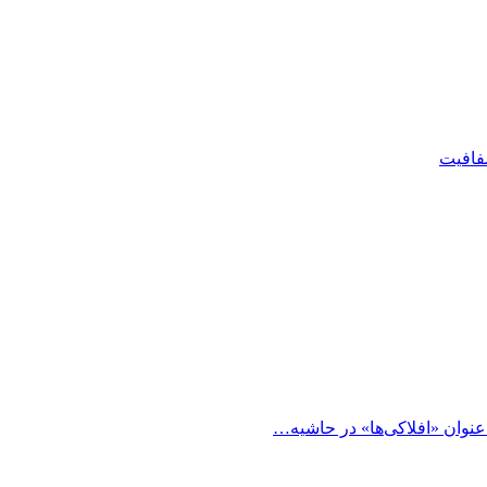
شفافیت
 عنوان «افلاکی‌ها» در حاشیه…