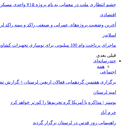
چشم انتظاری ملت در معمایی به نام پروژه ۷۱۵ واحدی مسکن ملی خرم آباد
اقتصادی
آخرین وضعیت پروژه‌های عمرانی و صنعتی راکد و نیمه راکد لر
اسلایدر
ماجرای پرداخت وام 100 میلیونی برای نوسازی تجهیزات کشاورزان لرستانی چیست؟
قبلی
بعدی
چندرسانه‌ای
همه
اجتماعی
برگزاری هفتمین گردهمایی فعالان اربعین لرستان + گزارش ت
امید لرستان
پوستر | مذاکره با آمریکا گره تحریم‌ها را کورتر خواهد کرد
خرم آباد
راهپیمایی روز قدس در لرستان برگزار گردید