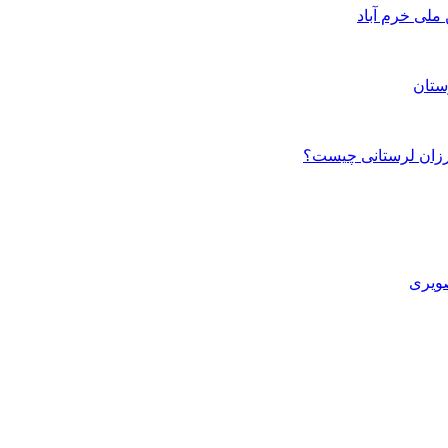
ستان
صویری