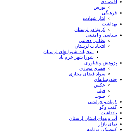
اقتصادی
بورس
فرهنگی
ایثار شهادت
بهداشت
کرونا در لرستان
سیاسی و امنیتی
نظامی دفاعی
انتخابات لرستان
انتخابات شورا های لرستان
شورا شهر خرم‌آباد
پژوهش و فناوری
فضای مجازی
سواد فضای مجازی
چندرسانه‌ای
عكس
فیلم
صوت
کوتاه و خواندنی
گفت وگو
یادداشت
آب و هوای استان لرستان
نمای بازار
کیوسک روزنامه