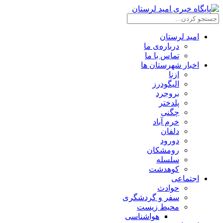
امید لرستان
درباره‌ی ما
تماس با ما
اخبار شهرستان ها
ازنا
الیگودرز
بروجرد
پلدختر
چگنی
خرم آباد
دلفان
دورود
رومشکان
سلسله
کوهدشت
اجتماعی
حوادث
سفر و گردشگری
محیط زیست
هواشناسی