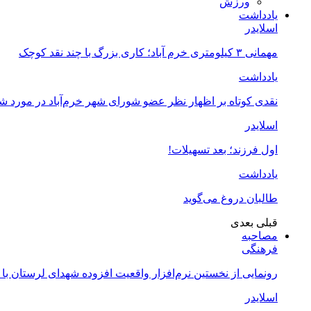
ورزش
یادداشت
اسلایدر
مهمانی ۳ کیلومتری خرم آباد؛ کاری بزرگ با چند نقد کوچک
یادداشت
نقدی کوتاه بر اظهار نظر عضو شورای شهر خرم‌آباد در مورد 
اسلایدر
اول فرزند؛ بعد تسهیلات!
یادداشت
طالبان دروغ می‌گوید
قبلی
بعدی
مصاحبه
فرهنگی
رونمایی از نخستین نرم‌افزار واقعیت افزوده شهدای لرستان با
اسلایدر