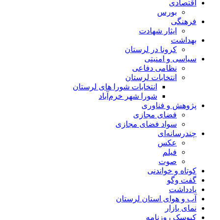
اقتصادی
بورس
فرهنگی
ایثار شهادت
بهداشت
کرونا در لرستان
سیاسی و امنیتی
نظامی دفاعی
انتخابات لرستان
انتخابات شورا های لرستان
شورا شهر خرم‌آباد
پژوهش و فناوری
فضای مجازی
سواد فضای مجازی
چندرسانه‌ای
عكس
فیلم
صوت
کوتاه و خواندنی
گفت وگو
یادداشت
آب و هوای استان لرستان
نمای بازار
کیوسک روزنامه