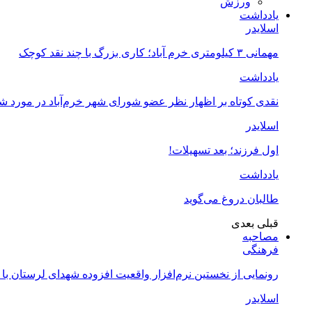
ورزش
یادداشت
اسلایدر
مهمانی ۳ کیلومتری خرم آباد؛ کاری بزرگ با چند نقد کوچک
یادداشت
نقدی کوتاه بر اظهار نظر عضو شورای شهر خرم‌آباد در مورد 
اسلایدر
اول فرزند؛ بعد تسهیلات!
یادداشت
طالبان دروغ می‌گوید
قبلی
بعدی
مصاحبه
فرهنگی
رونمایی از نخستین نرم‌افزار واقعیت افزوده شهدای لرستان با
اسلایدر