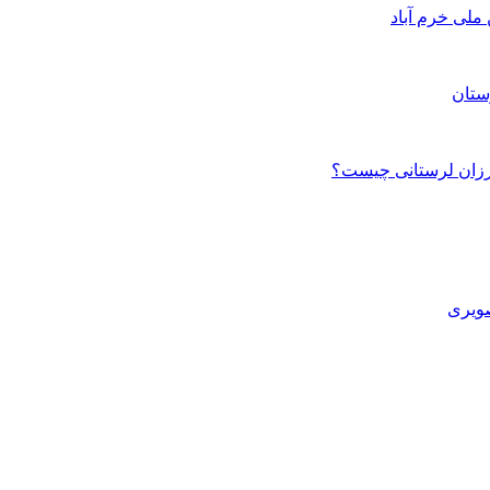
ستان
صویری