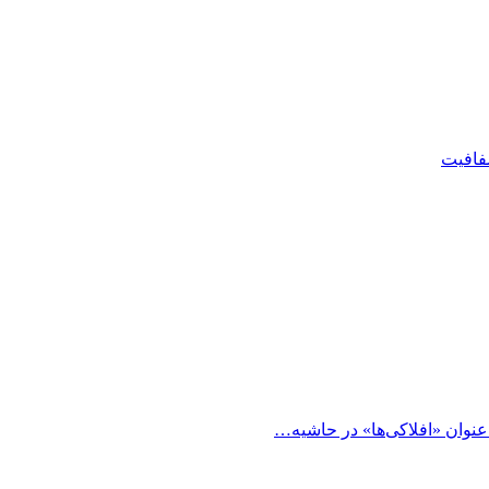
شفافیت
 عنوان «افلاکی‌ها» در حاشیه…