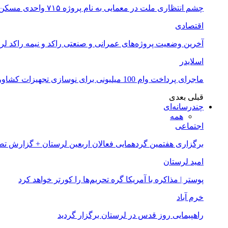
چشم انتظاری ملت در معمایی به نام پروژه ۷۱۵ واحدی مسکن ملی خرم آباد
اقتصادی
آخرین وضعیت پروژه‌های عمرانی و صنعتی راکد و نیمه راکد لر
اسلایدر
ماجرای پرداخت وام 100 میلیونی برای نوسازی تجهیزات کشاورزان لرستانی چیست؟
قبلی
بعدی
چندرسانه‌ای
همه
اجتماعی
برگزاری هفتمین گردهمایی فعالان اربعین لرستان + گزارش ت
امید لرستان
پوستر | مذاکره با آمریکا گره تحریم‌ها را کورتر خواهد کرد
خرم آباد
راهپیمایی روز قدس در لرستان برگزار گردید