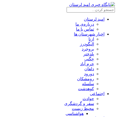
امید لرستان
درباره‌ی ما
تماس با ما
اخبار شهرستان ها
ازنا
الیگودرز
بروجرد
پلدختر
چگنی
خرم آباد
دلفان
دورود
رومشکان
سلسله
کوهدشت
اجتماعی
حوادث
سفر و گردشگری
محیط زیست
هواشناسی