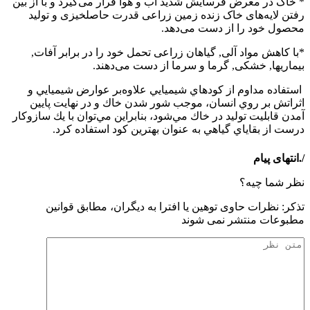
* خاک در معرض فرسایش شدید آب و هوا قرار می‌گیرد و با از بین
رفتن لایه‌های خاک زنده زمین زراعی قدرت حاصلخیزی و تولید
محصول خود را از دست می‌دهد.
*با کاهش مواد آلی, گیاهان زراعی تحمل خود را در برابر آفات,
بیماریها, خشکی, گرما و سرما از دست می‌دهند.
استفاده مداوم از كودهاي شيميايي علاوه‌بر عوارض شيميايي و
اثراتش بر روي انسان، موجب شور شدن خاك و در نهايت پايين
آمدن قابليت توليد در خاك مي‌شود، بنابراين مي‌توان با يك سازوكار
درست از بقاياي گياهي به عنوان بهترين كود استفاده كرد.
/.انتهای پیام
نظر شما چیه؟
تذكر: نظرات حاوی توهين يا افترا به ديگران، مطابق قوانين
مطبوعات منتشر نمی شوند