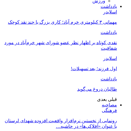
ورزش
یادداشت
اسلایدر
مهمانی ۳ کیلومتری خرم آباد؛ کاری بزرگ با چند نقد کوچک
یادداشت
نقدی کوتاه بر اظهار نظر عضو شورای شهر خرم‌آباد در مورد
شفافیت
اسلایدر
اول فرزند؛ بعد تسهیلات!
یادداشت
طالبان دروغ می‌گوید
قبلی
بعدی
مصاحبه
فرهنگی
رونمایی از نخستین نرم‌افزار واقعیت افزوده شهدای لرستان
با عنوان «افلاکی‌ها» در حاشیه…