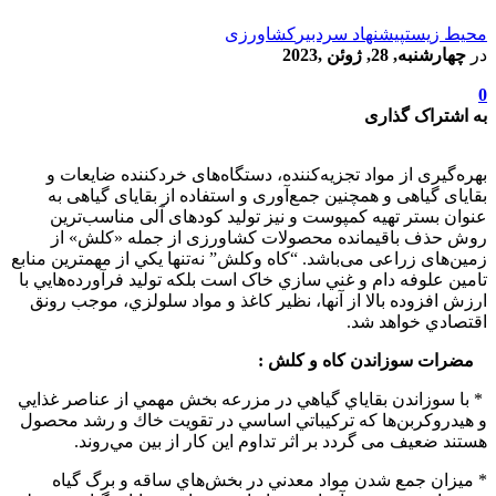
محیط زیست
پیشنهاد سردبیر
کشاورزی
در
چهارشنبه, 28, ژوئن ,2023
0
به اشتراک گذاری
بهره‌گیری از مواد تجزیه‌كننده، دستگاه‌های خردكننده ضایعات و
بقایای گیاهی و همچنین جمع‌آوری و استفاده از بقایای گیاهی به
عنوان بستر تهیه كمپوست و نیز تولید كودهای آلی مناسب‌ترین
روش حذف باقیمانده محصولات كشاورزی از جمله «كلش» از
زمین‌های زراعی می‌باشد. “کاه وکلش” نه‌تنها يکي از مهمترين منابع
تامين علوفه دام و غني سازي خاک است بلکه توليد فرآورده‌هايي با
ارزش افزوده بالا از آنها، نظير کاغذ و مواد سلولزي، موجب رونق
اقتصادي خواهد شد.
مضرات سوزاندن کاه و کلش :
* با سوزاندن بقاياي گياهي در مزرعه بخش مهمي از عناصر غذايي
و هيدروكربن‌ها كه تركيباتي اساسي در تقويت خاك و رشد محصول
هستند ضعيف می گردد بر اثر تداوم اين كار از بين مي‌روند.
* ميزان جمع شدن مواد معدني در بخش‌هاي ساقه و برگ گياه