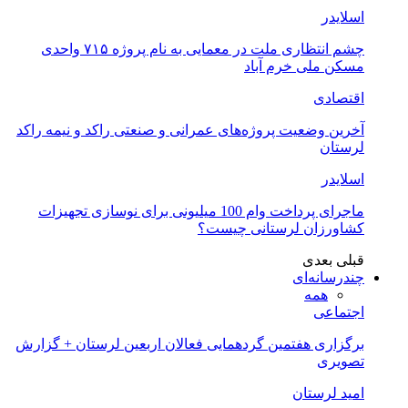
اسلایدر
چشم انتظاری ملت در معمایی به نام پروژه ۷۱۵ واحدی
مسکن ملی خرم آباد
اقتصادی
آخرین وضعیت پروژه‌های عمرانی و صنعتی راکد و نیمه راکد
لرستان
اسلایدر
ماجرای پرداخت وام 100 میلیونی برای نوسازی تجهیزات
کشاورزان لرستانی چیست؟
قبلی
بعدی
چندرسانه‌ای
همه
اجتماعی
برگزاری هفتمین گردهمایی فعالان اربعین لرستان + گزارش
تصویری
امید لرستان