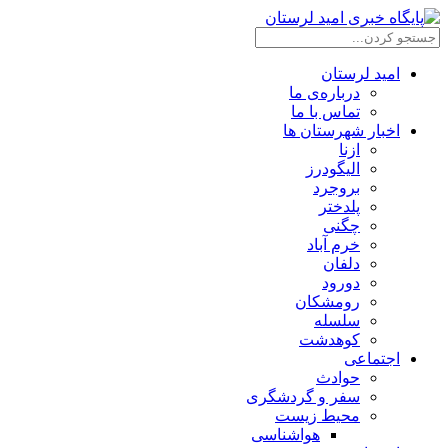
امید لرستان
درباره‌ی ما
تماس با ما
اخبار شهرستان ها
ازنا
الیگودرز
بروجرد
پلدختر
چگنی
خرم آباد
دلفان
دورود
رومشکان
سلسله
کوهدشت
اجتماعی
حوادث
سفر و گردشگری
محیط زیست
هواشناسی