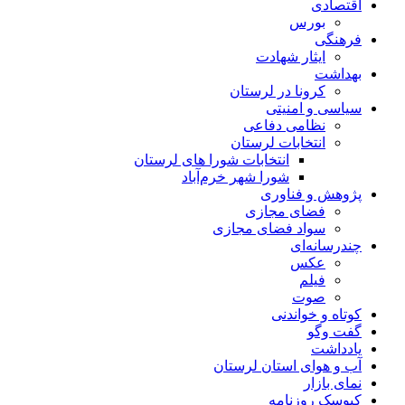
اقتصادی
بورس
فرهنگی
ایثار شهادت
بهداشت
کرونا در لرستان
سیاسی و امنیتی
نظامی دفاعی
انتخابات لرستان
انتخابات شورا های لرستان
شورا شهر خرم‌آباد
پژوهش و فناوری
فضای مجازی
سواد فضای مجازی
چندرسانه‌ای
عكس
فیلم
صوت
کوتاه و خواندنی
گفت وگو
یادداشت
آب و هوای استان لرستان
نمای بازار
کیوسک روزنامه