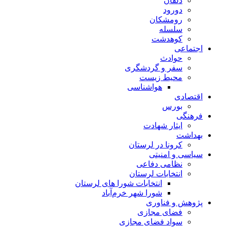
دلفان
دورود
رومشکان
سلسله
کوهدشت
اجتماعی
حوادث
سفر و گردشگری
محیط زیست
هواشناسی
اقتصادی
بورس
فرهنگی
ایثار شهادت
بهداشت
کرونا در لرستان
سیاسی و امنیتی
نظامی دفاعی
انتخابات لرستان
انتخابات شورا های لرستان
شورا شهر خرم‌آباد
پژوهش و فناوری
فضای مجازی
سواد فضای مجازی