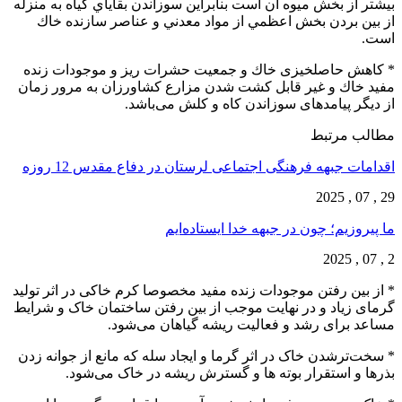
بيشتر از بخش ميوه آن است بنابراين سوزاندن بقاياي گياه به منزله
از بين بردن بخش اعظمي از مواد معدني و عناصر سازنده خاك
است.
* کاهش حاصلخیزی خاك و جمعیت حشرات ریز و موجودات زنده
مفید خاك و غیر قابل کشت شدن مزارع كشاورزان به مرور زمان
از دیگر پیامدهای سوزاندن کاه و کلش می‌باشد.
مطالب مرتبط
اقدامات جبهه فرهنگی اجتماعی لرستان در دفاع مقدس 12 روزه
29 , 07 , 2025
ما پیروزیم؛ چون در جبهه خدا ایستاده‌ایم
2 , 07 , 2025
* از بین رفتن موجودات زنده مفید مخصوصا کرم خاکی در اثر تولید
گرمای زیاد و در نهایت موجب از بین رفتن ساختمان خاک و شرایط
مساعد برای رشد و فعالیت ریشه گیاهان می‌شود.
* سخت‌ترشدن خاک در اثر گرما و ایجاد سله که مانع از جوانه زدن
بذرها و استقرار بوته ها و گسترش ریشه در خاک می‌شود.