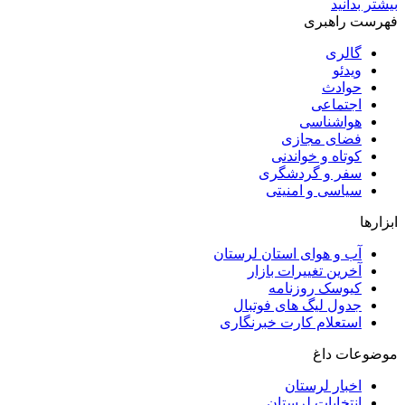
بیشتر بدانید
فهرست راهبری
گالری
ویدئو
حوادث
اجتماعی
هواشناسی
فضای مجازی
کوتاه و خواندنی
سفر و گردشگری
سیاسی و امنیتی
ابزارها
آب و هوای استان لرستان
آخرین تغییرات بازار
کیوسک روزنامه
جدول لیگ های فوتبال
استعلام کارت خبرنگاری
موضوعات داغ
اخبار لرستان
انتخابات لرستان