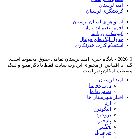
امید لرستان
گردشگری لرستان
آب و هوای استان لرستان
آخرین تغییرات بازار
کیوسک روزنامه
جدول لیگ های فوتبال
استعلام کارت خبرنگاری
© 2026 - پایگاه خبری اميد لرستان.تمامی حقوق محفوظ است.
کپی یا اقتباس از محتوای این وب سایت فقط با ذکر منبع و لینک
مستقیم امکان پذیر است.
امید لرستان
درباره‌ی ما
تماس با ما
اخبار شهرستان ها
ازنا
الیگودرز
بروجرد
پلدختر
چگنی
خرم آباد