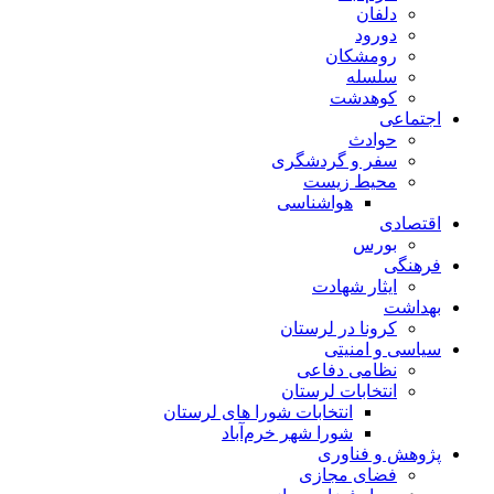
دلفان
دورود
رومشکان
سلسله
کوهدشت
اجتماعی
حوادث
سفر و گردشگری
محیط زیست
هواشناسی
اقتصادی
بورس
فرهنگی
ایثار شهادت
بهداشت
کرونا در لرستان
سیاسی و امنیتی
نظامی دفاعی
انتخابات لرستان
انتخابات شورا های لرستان
شورا شهر خرم‌آباد
پژوهش و فناوری
فضای مجازی