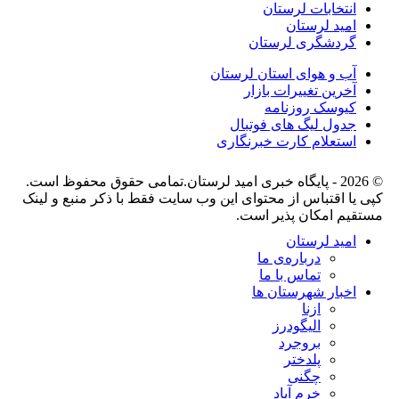
انتخابات لرستان
امید لرستان
گردشگری لرستان
آب و هوای استان لرستان
آخرین تغییرات بازار
کیوسک روزنامه
جدول لیگ های فوتبال
استعلام کارت خبرنگاری
© 2026 - پایگاه خبری اميد لرستان.تمامی حقوق محفوظ است.
کپی یا اقتباس از محتوای این وب سایت فقط با ذکر منبع و لینک
مستقیم امکان پذیر است.
امید لرستان
درباره‌ی ما
تماس با ما
اخبار شهرستان ها
ازنا
الیگودرز
بروجرد
پلدختر
چگنی
خرم آباد