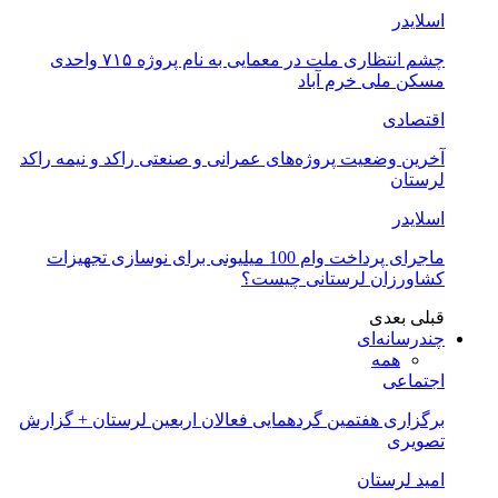
اسلایدر
چشم انتظاری ملت در معمایی به نام پروژه ۷۱۵ واحدی
مسکن ملی خرم آباد
اقتصادی
آخرین وضعیت پروژه‌های عمرانی و صنعتی راکد و نیمه راکد
لرستان
اسلایدر
ماجرای پرداخت وام 100 میلیونی برای نوسازی تجهیزات
کشاورزان لرستانی چیست؟
قبلی
بعدی
چندرسانه‌ای
همه
اجتماعی
برگزاری هفتمین گردهمایی فعالان اربعین لرستان + گزارش
تصویری
امید لرستان