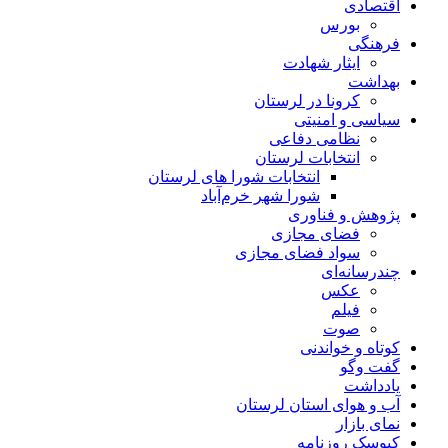
اقتصادی
بورس
فرهنگی
ایثار شهادت
بهداشت
کرونا در لرستان
سیاسی و امنیتی
نظامی دفاعی
انتخابات لرستان
انتخابات شورا های لرستان
شورا شهر خرم‌آباد
پژوهش و فناوری
فضای مجازی
سواد فضای مجازی
چندرسانه‌ای
عكس
فیلم
صوت
کوتاه و خواندنی
گفت وگو
یادداشت
آب و هوای استان لرستان
نمای بازار
کیوسک روزنامه