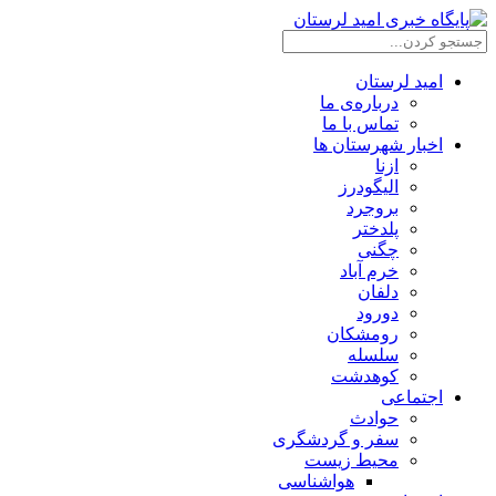
امید لرستان
درباره‌ی ما
تماس با ما
اخبار شهرستان ها
ازنا
الیگودرز
بروجرد
پلدختر
چگنی
خرم آباد
دلفان
دورود
رومشکان
سلسله
کوهدشت
اجتماعی
حوادث
سفر و گردشگری
محیط زیست
هواشناسی