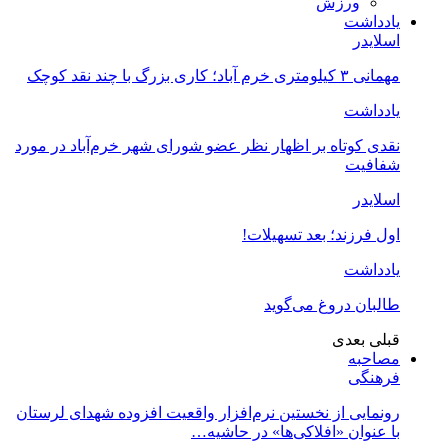
ورزش
یادداشت
اسلایدر
مهمانی ۳ کیلومتری خرم آباد؛ کاری بزرگ با چند نقد کوچک
یادداشت
نقدی کوتاه بر اظهار نظر عضو شورای شهر خرم‌آباد در مورد
شفافیت
اسلایدر
اول فرزند؛ بعد تسهیلات!
یادداشت
طالبان دروغ می‌گوید
قبلی
بعدی
مصاحبه
فرهنگی
رونمایی از نخستین نرم‌افزار واقعیت افزوده شهدای لرستان
با عنوان «افلاکی‌ها» در حاشیه…