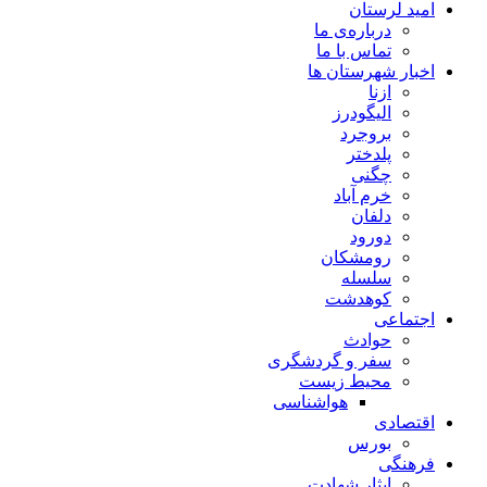
امید لرستان
درباره‌ی ما
تماس با ما
اخبار شهرستان ها
ازنا
الیگودرز
بروجرد
پلدختر
چگنی
خرم آباد
دلفان
دورود
رومشکان
سلسله
کوهدشت
اجتماعی
حوادث
سفر و گردشگری
محیط زیست
هواشناسی
اقتصادی
بورس
فرهنگی
ایثار شهادت