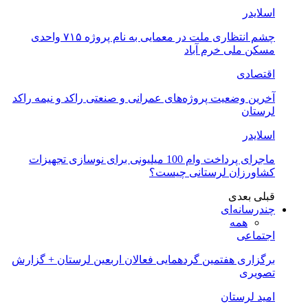
اسلایدر
چشم انتظاری ملت در معمایی به نام پروژه ۷۱۵ واحدی
مسکن ملی خرم آباد
اقتصادی
آخرین وضعیت پروژه‌های عمرانی و صنعتی راکد و نیمه راکد
لرستان
اسلایدر
ماجرای پرداخت وام 100 میلیونی برای نوسازی تجهیزات
کشاورزان لرستانی چیست؟
قبلی
بعدی
چندرسانه‌ای
همه
اجتماعی
برگزاری هفتمین گردهمایی فعالان اربعین لرستان + گزارش
تصویری
امید لرستان