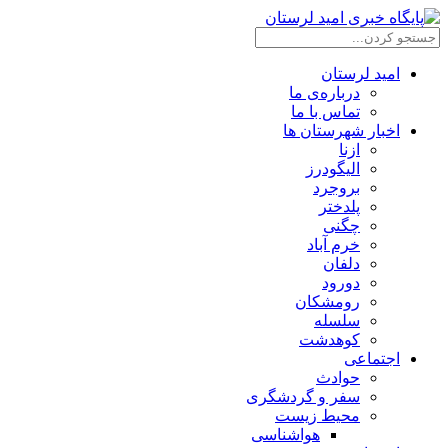
امید لرستان
درباره‌ی ما
تماس با ما
اخبار شهرستان ها
ازنا
الیگودرز
بروجرد
پلدختر
چگنی
خرم آباد
دلفان
دورود
رومشکان
سلسله
کوهدشت
اجتماعی
حوادث
سفر و گردشگری
محیط زیست
هواشناسی