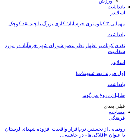
ورزش
یادداشت
اسلایدر
مهمانی ۳ کیلومتری خرم آباد؛ کاری بزرگ با چند نقد کوچک
یادداشت
نقدی کوتاه بر اظهار نظر عضو شورای شهر خرم‌آباد در مورد
شفافیت
اسلایدر
اول فرزند؛ بعد تسهیلات!
یادداشت
طالبان دروغ می‌گوید
قبلی
بعدی
مصاحبه
فرهنگی
رونمایی از نخستین نرم‌افزار واقعیت افزوده شهدای لرستان
با عنوان «افلاکی‌ها» در حاشیه…