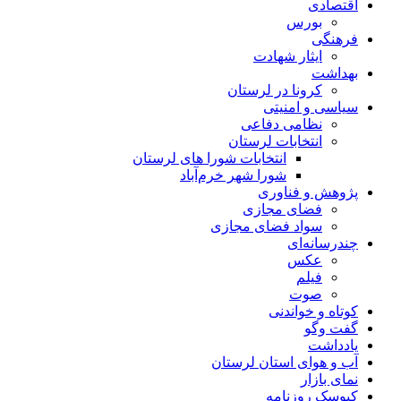
اقتصادی
بورس
فرهنگی
ایثار شهادت
بهداشت
کرونا در لرستان
سیاسی و امنیتی
نظامی دفاعی
انتخابات لرستان
انتخابات شورا های لرستان
شورا شهر خرم‌آباد
پژوهش و فناوری
فضای مجازی
سواد فضای مجازی
چندرسانه‌ای
عكس
فیلم
صوت
کوتاه و خواندنی
گفت وگو
یادداشت
آب و هوای استان لرستان
نمای بازار
کیوسک روزنامه