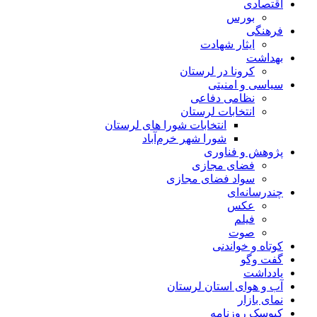
اقتصادی
بورس
فرهنگی
ایثار شهادت
بهداشت
کرونا در لرستان
سیاسی و امنیتی
نظامی دفاعی
انتخابات لرستان
انتخابات شورا های لرستان
شورا شهر خرم‌آباد
پژوهش و فناوری
فضای مجازی
سواد فضای مجازی
چندرسانه‌ای
عكس
فیلم
صوت
کوتاه و خواندنی
گفت وگو
یادداشت
آب و هوای استان لرستان
نمای بازار
کیوسک روزنامه