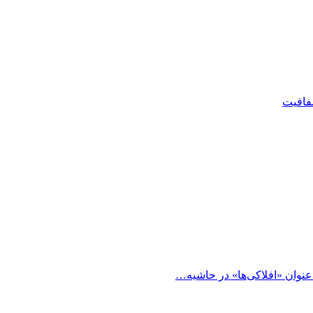
شفافیت
 عنوان «افلاکی‌ها» در حاشیه…