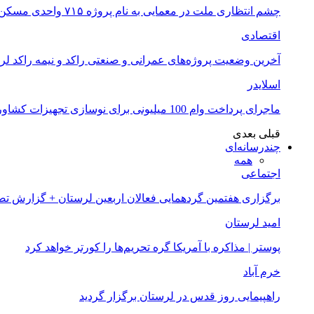
چشم انتظاری ملت در معمایی به نام پروژه ۷۱۵ واحدی مسکن ملی خرم آباد
اقتصادی
آخرین وضعیت پروژه‌های عمرانی و صنعتی راکد و نیمه راکد لر
اسلایدر
ماجرای پرداخت وام 100 میلیونی برای نوسازی تجهیزات کشاورزان لرستانی چیست؟
قبلی
بعدی
چندرسانه‌ای
همه
اجتماعی
برگزاری هفتمین گردهمایی فعالان اربعین لرستان + گزارش ت
امید لرستان
پوستر | مذاکره با آمریکا گره تحریم‌ها را کورتر خواهد کرد
خرم آباد
راهپیمایی روز قدس در لرستان برگزار گردید