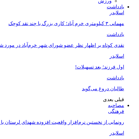
ورزش
یادداشت
اسلایدر
مهمانی ۳ کیلومتری خرم آباد؛ کاری بزرگ با چند نقد کوچک
یادداشت
نقدی کوتاه بر اظهار نظر عضو شورای شهر خرم‌آباد در مورد 
اسلایدر
اول فرزند؛ بعد تسهیلات!
یادداشت
طالبان دروغ می‌گوید
قبلی
بعدی
مصاحبه
فرهنگی
رونمایی از نخستین نرم‌افزار واقعیت افزوده شهدای لرستان با
اسلایدر