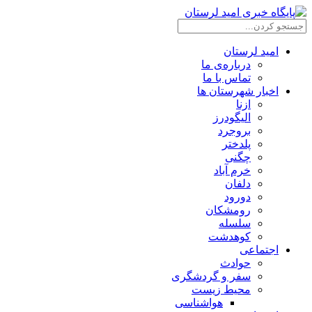
امید لرستان
درباره‌ی ما
تماس با ما
اخبار شهرستان ها
ازنا
الیگودرز
بروجرد
پلدختر
چگنی
خرم آباد
دلفان
دورود
رومشکان
سلسله
کوهدشت
اجتماعی
حوادث
سفر و گردشگری
محیط زیست
هواشناسی