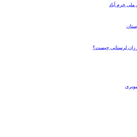
ستان
صویری