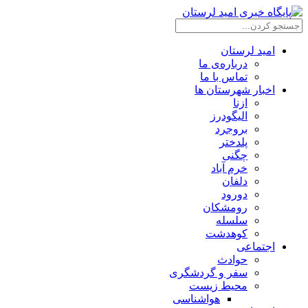
امید لرستان
درباره‌ی ما
تماس با ما
اخبار شهرستان ها
ازنا
الیگودرز
بروجرد
پلدختر
چگنی
خرم آباد
دلفان
دورود
رومشکان
سلسله
کوهدشت
اجتماعی
حوادث
سفر و گردشگری
محیط زیست
هواشناسی