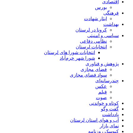
اقتصادی
بورس
فرهنگی
ایثار شهادت
بهداشت
کرونا در لرستان
سیاسی و امنیتی
نظامی دفاعی
انتخابات لرستان
انتخابات شورا های لرستان
شورا شهر خرم‌آباد
پژوهش و فناوری
فضای مجازی
سواد فضای مجازی
چندرسانه‌ای
عكس
فیلم
صوت
کوتاه و خواندنی
گفت وگو
یادداشت
آب و هوای استان لرستان
نمای بازار
کیوسک روزنامه