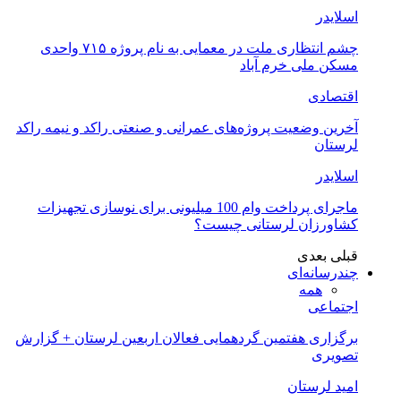
اسلایدر
چشم انتظاری ملت در معمایی به نام پروژه ۷۱۵ واحدی
مسکن ملی خرم آباد
اقتصادی
آخرین وضعیت پروژه‌های عمرانی و صنعتی راکد و نیمه راکد
لرستان
اسلایدر
ماجرای پرداخت وام 100 میلیونی برای نوسازی تجهیزات
کشاورزان لرستانی چیست؟
قبلی
بعدی
چندرسانه‌ای
همه
اجتماعی
برگزاری هفتمین گردهمایی فعالان اربعین لرستان + گزارش
تصویری
امید لرستان