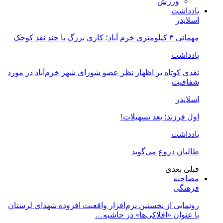
ورزش
یادداشت
اسلایدر
مهمانی ۳ کیلومتری خرم آباد؛ کاری بزرگ با چند نقد کوچک
یادداشت
نقدی کوتاه بر اظهار نظر عضو شورای شهر خرم‌آباد در مورد
شفافیت
اسلایدر
اول فرزند؛ بعد تسهیلات!
یادداشت
طالبان دروغ می‌گوید
قبلی
بعدی
مصاحبه
فرهنگی
رونمایی از نخستین نرم‌افزار واقعیت افزوده شهدای لرستان
با عنوان «افلاکی‌ها» در حاشیه…