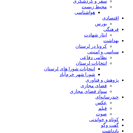
سفر و گردشگری
محیط زیست
هواشناسی
اقتصادی
بورس
فرهنگی
ایثار شهادت
بهداشت
کرونا در لرستان
سیاسی و امنیتی
نظامی دفاعی
انتخابات لرستان
انتخابات شورا های لرستان
شورا شهر خرم‌آباد
پژوهش و فناوری
فضای مجازی
سواد فضای مجازی
چندرسانه‌ای
عكس
فیلم
صوت
کوتاه و خواندنی
گفت وگو
یادداشت