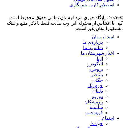
استعلام کارت خبرنگاری
© 2026 - پایگاه خبری اميد لرستان.تمامی حقوق محفوظ است.
کپی یا اقتباس از محتوای این وب سایت فقط با ذکر منبع و لینک
مستقیم امکان پذیر است.
امید لرستان
درباره‌ی ما
تماس با ما
اخبار شهرستان ها
ازنا
الیگودرز
بروجرد
پلدختر
چگنی
خرم آباد
دلفان
دورود
رومشکان
سلسله
کوهدشت
اجتماعی
حوادث