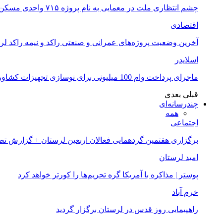
چشم انتظاری ملت در معمایی به نام پروژه ۷۱۵ واحدی مسکن ملی خرم آباد
اقتصادی
آخرین وضعیت پروژه‌های عمرانی و صنعتی راکد و نیمه راکد لر
اسلایدر
ماجرای پرداخت وام 100 میلیونی برای نوسازی تجهیزات کشاورزان لرستانی چیست؟
قبلی
بعدی
چندرسانه‌ای
همه
اجتماعی
برگزاری هفتمین گردهمایی فعالان اربعین لرستان + گزارش ت
امید لرستان
پوستر | مذاکره با آمریکا گره تحریم‌ها را کورتر خواهد کرد
خرم آباد
راهپیمایی روز قدس در لرستان برگزار گردید