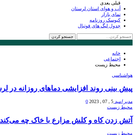
قبلی
بعدی
آب و هوای استان لرستان
نمای بازار
کیوسک روزنامه
جدول لیگ های فوتبال
خانه
اجتماعی
محیط زیست
هواشناسی
پیش بینی روند افزایشی دما‌های روزانه در لر
مدیر امید
5 , 07 , 2023
0
محیط زیست
آتش زدن کاه و کلش مزارع با خاک چه می‌کند
محیط زیست