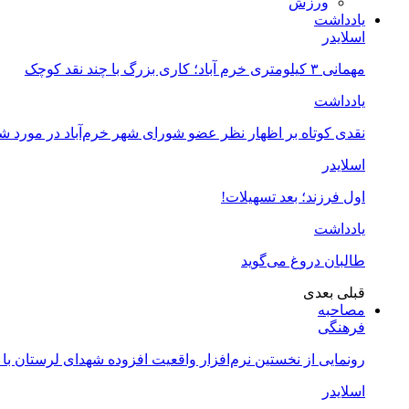
ورزش
یادداشت
اسلایدر
مهمانی ۳ کیلومتری خرم آباد؛ کاری بزرگ با چند نقد کوچک
یادداشت
نقدی کوتاه بر اظهار نظر عضو شورای شهر خرم‌آباد در مورد 
اسلایدر
اول فرزند؛ بعد تسهیلات!
یادداشت
طالبان دروغ می‌گوید
قبلی
بعدی
مصاحبه
فرهنگی
رونمایی از نخستین نرم‌افزار واقعیت افزوده شهدای لرستان با
اسلایدر