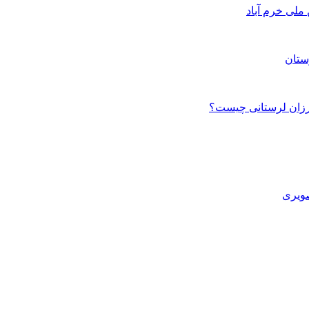
ستان
صویری