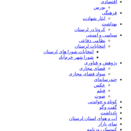
اقتصادی
بورس
فرهنگی
ایثار شهادت
بهداشت
کرونا در لرستان
سیاسی و امنیتی
نظامی دفاعی
انتخابات لرستان
انتخابات شورا های لرستان
شورا شهر خرم‌آباد
پژوهش و فناوری
فضای مجازی
سواد فضای مجازی
چندرسانه‌ای
عكس
فیلم
صوت
کوتاه و خواندنی
گفت وگو
یادداشت
آب و هوای استان لرستان
نمای بازار
کیوسک روزنامه