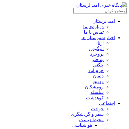
امید لرستان
درباره‌ی ما
تماس با ما
اخبار شهرستان ها
ازنا
الیگودرز
بروجرد
پلدختر
چگنی
خرم آباد
دلفان
دورود
رومشکان
سلسله
کوهدشت
اجتماعی
حوادث
سفر و گردشگری
محیط زیست
هواشناسی