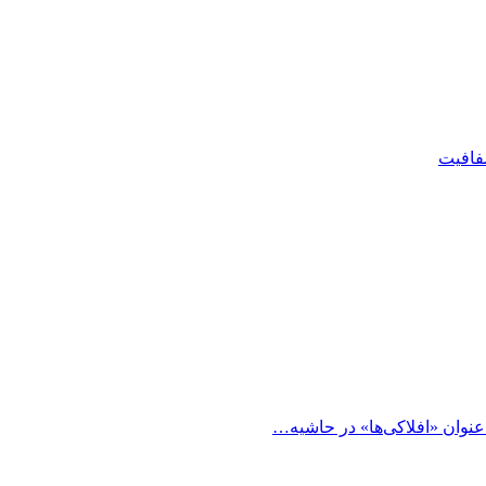
شفافیت
 عنوان «افلاکی‌ها» در حاشیه…