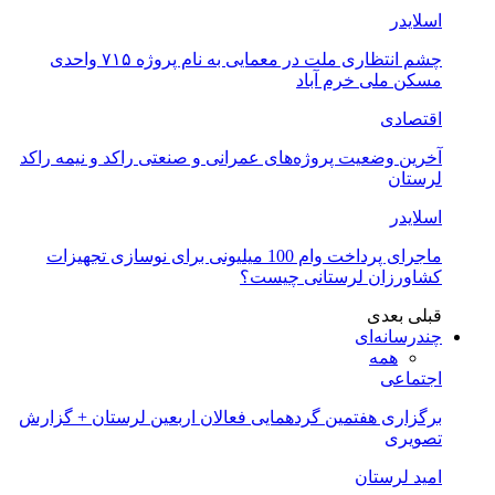
اسلایدر
چشم انتظاری ملت در معمایی به نام پروژه ۷۱۵ واحدی
مسکن ملی خرم آباد
اقتصادی
آخرین وضعیت پروژه‌های عمرانی و صنعتی راکد و نیمه راکد
لرستان
اسلایدر
ماجرای پرداخت وام 100 میلیونی برای نوسازی تجهیزات
کشاورزان لرستانی چیست؟
قبلی
بعدی
چندرسانه‌ای
همه
اجتماعی
برگزاری هفتمین گردهمایی فعالان اربعین لرستان + گزارش
تصویری
امید لرستان