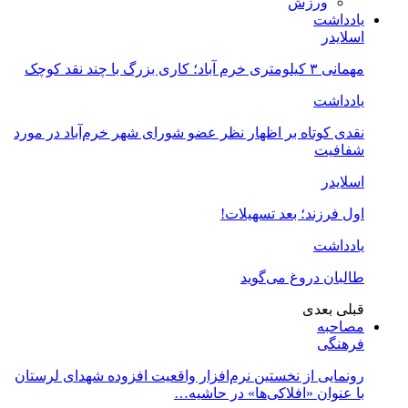
ورزش
یادداشت
اسلایدر
مهمانی ۳ کیلومتری خرم آباد؛ کاری بزرگ با چند نقد کوچک
یادداشت
نقدی کوتاه بر اظهار نظر عضو شورای شهر خرم‌آباد در مورد
شفافیت
اسلایدر
اول فرزند؛ بعد تسهیلات!
یادداشت
طالبان دروغ می‌گوید
قبلی
بعدی
مصاحبه
فرهنگی
رونمایی از نخستین نرم‌افزار واقعیت افزوده شهدای لرستان
با عنوان «افلاکی‌ها» در حاشیه…