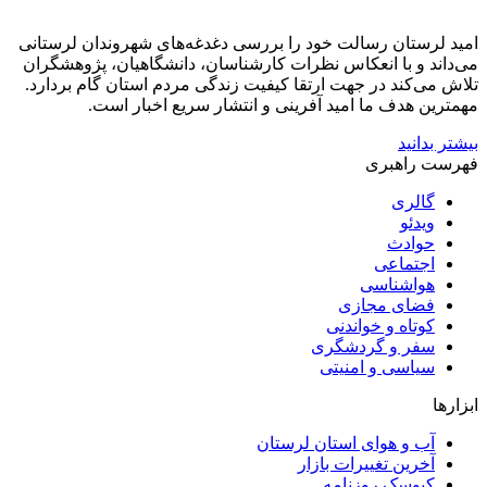
امید لرستان رسالت خود را بررسی دغدغه‌های شهروندان لرستانی
می‌داند و با انعکاس نظرات کارشناسان، دانشگاهیان، پژوهشگران
تلاش می‌کند در جهت ارتقا کیفیت زندگی مردم استان گام بردارد.
مهمترین هدف ما امید آفرینی و انتشار سریع اخبار است.
بیشتر بدانید
فهرست راهبری
گالری
ویدئو
حوادث
اجتماعی
هواشناسی
فضای مجازی
کوتاه و خواندنی
سفر و گردشگری
سیاسی و امنیتی
ابزارها
آب و هوای استان لرستان
آخرین تغییرات بازار
کیوسک روزنامه