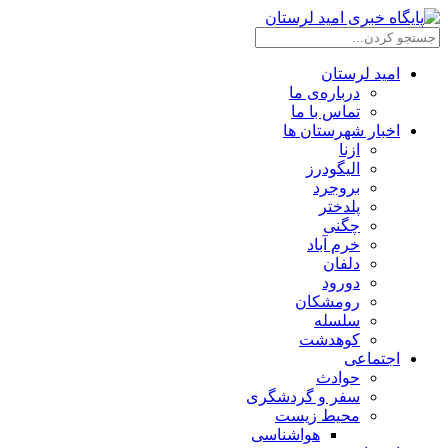
امید لرستان
درباره‌ی ما
تماس با ما
اخبار شهرستان ها
ازنا
الیگودرز
بروجرد
پلدختر
چگنی
خرم آباد
دلفان
دورود
رومشکان
سلسله
کوهدشت
اجتماعی
حوادث
سفر و گردشگری
محیط زیست
هواشناسی