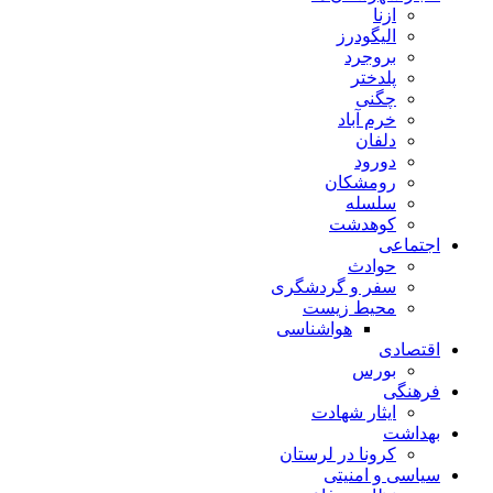
ازنا
الیگودرز
بروجرد
پلدختر
چگنی
خرم آباد
دلفان
دورود
رومشکان
سلسله
کوهدشت
اجتماعی
حوادث
سفر و گردشگری
محیط زیست
هواشناسی
اقتصادی
بورس
فرهنگی
ایثار شهادت
بهداشت
کرونا در لرستان
سیاسی و امنیتی