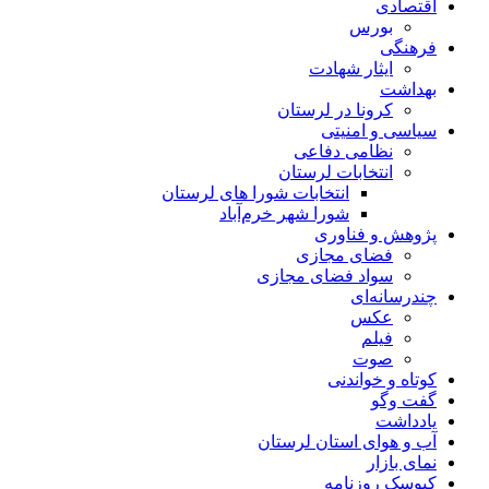
اقتصادی
بورس
فرهنگی
ایثار شهادت
بهداشت
کرونا در لرستان
سیاسی و امنیتی
نظامی دفاعی
انتخابات لرستان
انتخابات شورا های لرستان
شورا شهر خرم‌آباد
پژوهش و فناوری
فضای مجازی
سواد فضای مجازی
چندرسانه‌ای
عكس
فیلم
صوت
کوتاه و خواندنی
گفت وگو
یادداشت
آب و هوای استان لرستان
نمای بازار
کیوسک روزنامه