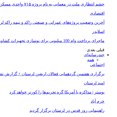
چشم انتظاری ملت در معمایی به نام پروژه ۷۱۵ واحدی مسکن ملی خرم آباد
اقتصادی
آخرین وضعیت پروژه‌های عمرانی و صنعتی راکد و نیمه راکد لر
اسلایدر
ماجرای پرداخت وام 100 میلیونی برای نوسازی تجهیزات کشاورزان لرستانی چیست؟
قبلی
بعدی
چندرسانه‌ای
همه
اجتماعی
برگزاری هفتمین گردهمایی فعالان اربعین لرستان + گزارش ت
امید لرستان
پوستر | مذاکره با آمریکا گره تحریم‌ها را کورتر خواهد کرد
خرم آباد
راهپیمایی روز قدس در لرستان برگزار گردید