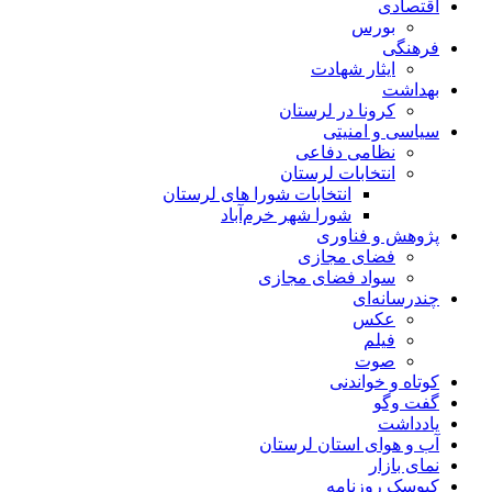
اقتصادی
بورس
فرهنگی
ایثار شهادت
بهداشت
کرونا در لرستان
سیاسی و امنیتی
نظامی دفاعی
انتخابات لرستان
انتخابات شورا های لرستان
شورا شهر خرم‌آباد
پژوهش و فناوری
فضای مجازی
سواد فضای مجازی
چندرسانه‌ای
عكس
فیلم
صوت
کوتاه و خواندنی
گفت وگو
یادداشت
آب و هوای استان لرستان
نمای بازار
کیوسک روزنامه