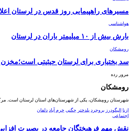
مسیرهای راهپیمایی روز قدس در لرستان اعلا
هواشناسی
بارش بیش از ۱۰ میلیمتر باران در لرستان
رومشکان
سد بختیاری برای لرستان حیثیتی است؛مخزن
مرور رده
رومشکان
شهرستان رومِشکان، یکی از شهرستان‌های استان لرستان است. مرک
ازنا
الیگودرز
بروجرد
پلدختر
چگنی
خرم آباد
دلفان
اجتماعی
نقش مهم فرهیختگان جامعه در بصیرت افزایی