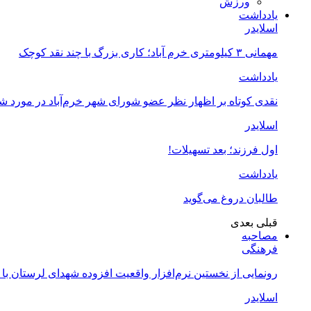
ورزش
یادداشت
اسلایدر
مهمانی ۳ کیلومتری خرم آباد؛ کاری بزرگ با چند نقد کوچک
یادداشت
نقدی کوتاه بر اظهار نظر عضو شورای شهر خرم‌آباد در مورد 
اسلایدر
اول فرزند؛ بعد تسهیلات!
یادداشت
طالبان دروغ می‌گوید
قبلی
بعدی
مصاحبه
فرهنگی
رونمایی از نخستین نرم‌افزار واقعیت افزوده شهدای لرستان با
اسلایدر