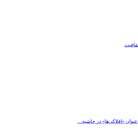
شفافیت
 عنوان «افلاکی‌ها» در حاشیه…