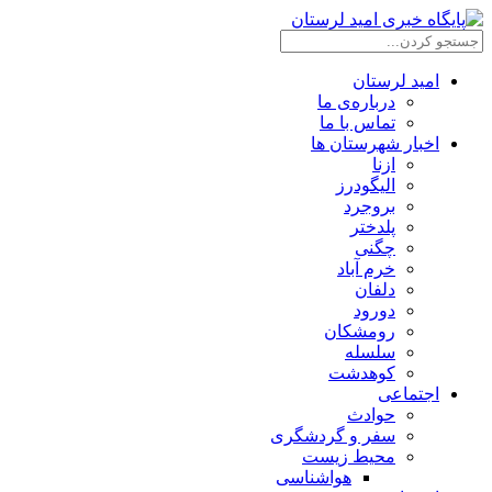
امید لرستان
درباره‌ی ما
تماس با ما
اخبار شهرستان ها
ازنا
الیگودرز
بروجرد
پلدختر
چگنی
خرم آباد
دلفان
دورود
رومشکان
سلسله
کوهدشت
اجتماعی
حوادث
سفر و گردشگری
محیط زیست
هواشناسی