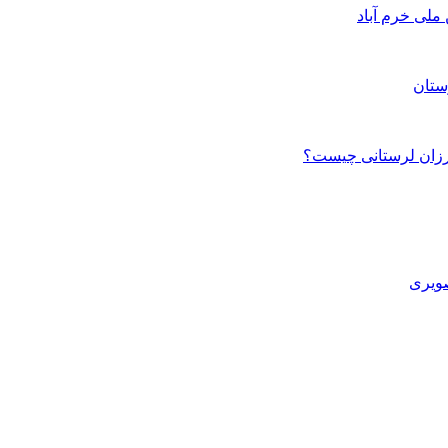
ستان
صویری