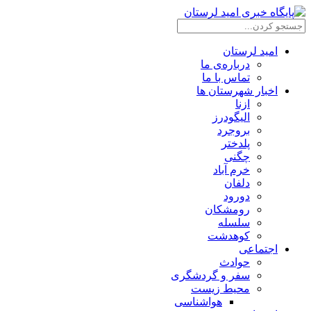
امید لرستان
درباره‌ی ما
تماس با ما
اخبار شهرستان ها
ازنا
الیگودرز
بروجرد
پلدختر
چگنی
خرم آباد
دلفان
دورود
رومشکان
سلسله
کوهدشت
اجتماعی
حوادث
سفر و گردشگری
محیط زیست
هواشناسی