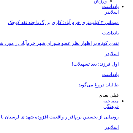
ورزش
یادداشت
اسلایدر
مهمانی ۳ کیلومتری خرم آباد؛ کاری بزرگ با چند نقد کوچک
یادداشت
نقدی کوتاه بر اظهار نظر عضو شورای شهر خرم‌آباد در مورد 
اسلایدر
اول فرزند؛ بعد تسهیلات!
یادداشت
طالبان دروغ می‌گوید
قبلی
بعدی
مصاحبه
فرهنگی
رونمایی از نخستین نرم‌افزار واقعیت افزوده شهدای لرستان با
اسلایدر