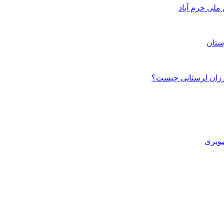
ستان
صویری