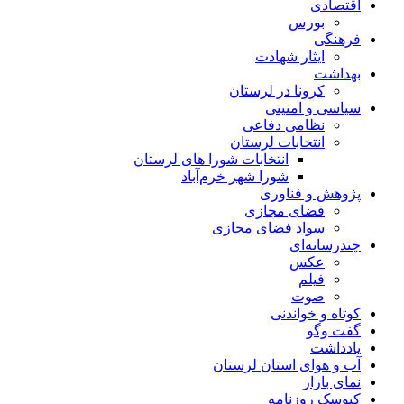
اقتصادی
بورس
فرهنگی
ایثار شهادت
بهداشت
کرونا در لرستان
سیاسی و امنیتی
نظامی دفاعی
انتخابات لرستان
انتخابات شورا های لرستان
شورا شهر خرم‌آباد
پژوهش و فناوری
فضای مجازی
سواد فضای مجازی
چندرسانه‌ای
عكس
فیلم
صوت
کوتاه و خواندنی
گفت وگو
یادداشت
آب و هوای استان لرستان
نمای بازار
کیوسک روزنامه