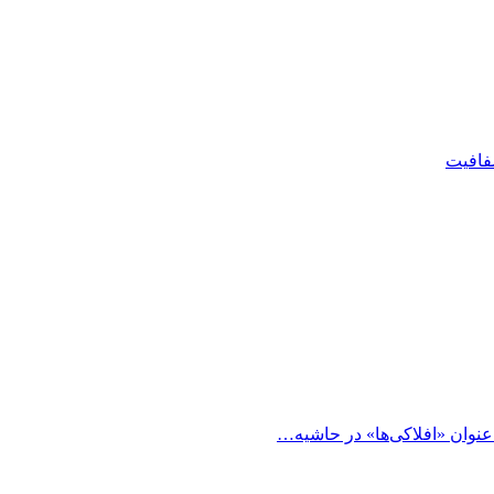
شفافیت
 عنوان «افلاکی‌ها» در حاشیه…