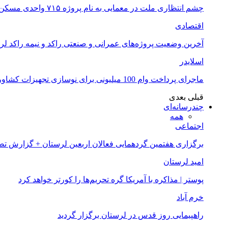
چشم انتظاری ملت در معمایی به نام پروژه ۷۱۵ واحدی مسکن ملی خرم آباد
اقتصادی
آخرین وضعیت پروژه‌های عمرانی و صنعتی راکد و نیمه راکد لر
اسلایدر
ماجرای پرداخت وام 100 میلیونی برای نوسازی تجهیزات کشاورزان لرستانی چیست؟
قبلی
بعدی
چندرسانه‌ای
همه
اجتماعی
برگزاری هفتمین گردهمایی فعالان اربعین لرستان + گزارش ت
امید لرستان
پوستر | مذاکره با آمریکا گره تحریم‌ها را کورتر خواهد کرد
خرم آباد
راهپیمایی روز قدس در لرستان برگزار گردید