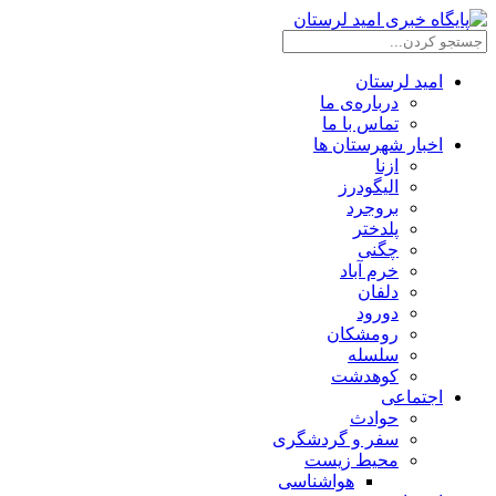
امید لرستان
درباره‌ی ما
تماس با ما
اخبار شهرستان ها
ازنا
الیگودرز
بروجرد
پلدختر
چگنی
خرم آباد
دلفان
دورود
رومشکان
سلسله
کوهدشت
اجتماعی
حوادث
سفر و گردشگری
محیط زیست
هواشناسی