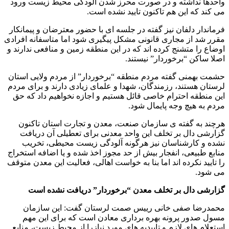
واحدها نداشته‌ و در صورت محرز شدن آلودگی محیط زیست ورود
می کند که این هم تاکنون تایید نشده است.
فرماندار دلفان نیز گفته در جلسه ای با حضور معترضان و پیمانکار
مقرر شد از مجاری قانونی مشکل پیگیری شود اما متاسفانه افرادی
اوضاع را متشنج کرده اند که در این منطقه زمین و منافعی ندارند و
اصلا ساکن “برخوردار” نیستند.
حشمت بهمنی گفته مردم منطقه “برخوردار” از مردم ولایی استان
لرستان هستند، رزمندگان، شهدا و علمای زیادی دارند و برای مردم
این منطقه احترام خاصی قائل هستیم و اجازه نخواهیم داد که حق
مردم به هیچ وجه پایمال شود.
هرچند به گفته ی سازمان صنعت، معدن و تجارت استان تاکنون
گزارشی دال بر تخلف این واحد معدنی برای تعطیلی آن دریافت
نشده و کارشناسان نیز هرگونه آلودگی زیست محیطی، تخریب
منابع طبیعی، انفجار بیش از حد مجوز اخذ شده و یا اضافه استخراج
را تایید نکرده اند اما بنا به خواست اهالی، فعالیت این معدن متوقف
می شود.
گزارشی دال بر تخلف معدن “برخوردار” دریافت نشده است
محمدرضا صفی خانی رییس صمت لرستان گفت: این سازمان
مسول صدور پرونه بهره برداری معادن است که برای این مهم
استعلام های لازم و تاییدیه های مورد نیازرا از محیط زیست، منابع