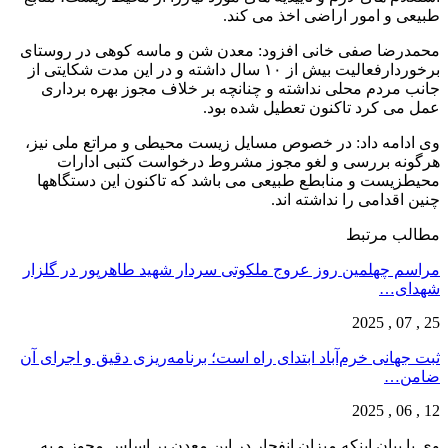
طبیعی و امور اراضی اخذ می کند.
محمدرضا صفی خانی افزود: معدن شن و ماسه کوهی در روستای
برخوردارفعالیت بیش از ۱۰ سال داشته و در این مدت شکایتی از
جانب مردم محلی نداشته و چنانچه بر خلاف مجوز بهره برداری
عمل می کرد تاکنون تعطیل شده بود.
وی ادامه داد: در خصوص مسایل زیست محیطی و مراتع ملی نیز،
هرگونه بررسی و لغو مجوز مشروط درخواست کتبی ادارات
محیطزیست و منابطع طبیعی می باشد که تاکنون این دستگاهها
چنین اقدامی را نداشته اند.
مطالب مرتبط
مراسم چهلمین روز عروج ملکوتی سردار شهید طاهرپور در گلزار
شهدای…
25 , 07 , 2025
ثبت جهانی خرم‌‌آباد ابتدای راه است؛ برنامه‌ریزی دقیق و اجرای آن
ضامن…
12 , 06 , 2025
وی با بیان اینکه میزان انفجار در این معدن بر اساس مجوز و به