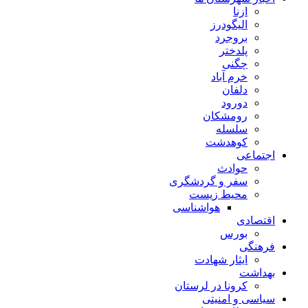
ازنا
الیگودرز
بروجرد
پلدختر
چگنی
خرم آباد
دلفان
دورود
رومشکان
سلسله
کوهدشت
اجتماعی
حوادث
سفر و گردشگری
محیط زیست
هواشناسی
اقتصادی
بورس
فرهنگی
ایثار شهادت
بهداشت
کرونا در لرستان
سیاسی و امنیتی