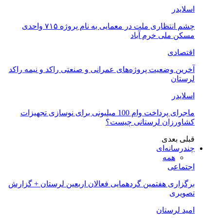
اسلایدر
چشم انتظاری ملت در معمایی به نام پروژه ۷۱۵ واحدی
مسکن ملی خرم آباد
اقتصادی
آخرین وضعیت پروژه‌های عمرانی و صنعتی راکد و نیمه راکد
لرستان
اسلایدر
ماجرای پرداخت وام 100 میلیونی برای نوسازی تجهیزات
کشاورزان لرستانی چیست؟
قبلی
بعدی
چندرسانه‌ای
همه
اجتماعی
برگزاری هفتمین گردهمایی فعالان اربعین لرستان + گزارش
تصویری
امید لرستان