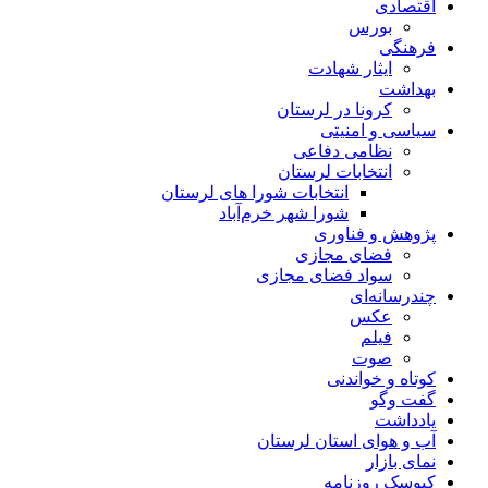
اقتصادی
بورس
فرهنگی
ایثار شهادت
بهداشت
کرونا در لرستان
سیاسی و امنیتی
نظامی دفاعی
انتخابات لرستان
انتخابات شورا های لرستان
شورا شهر خرم‌آباد
پژوهش و فناوری
فضای مجازی
سواد فضای مجازی
چندرسانه‌ای
عكس
فیلم
صوت
کوتاه و خواندنی
گفت وگو
یادداشت
آب و هوای استان لرستان
نمای بازار
کیوسک روزنامه