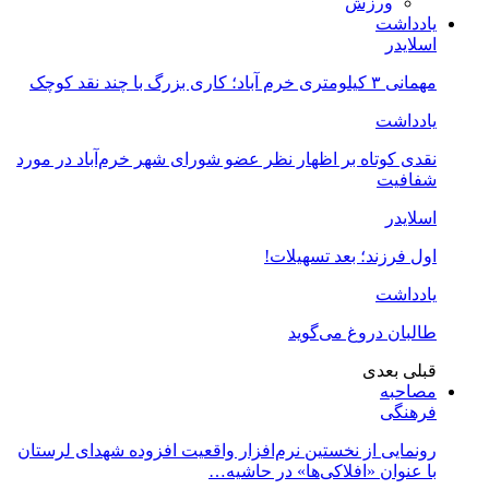
ورزش
یادداشت
اسلایدر
مهمانی ۳ کیلومتری خرم آباد؛ کاری بزرگ با چند نقد کوچک
یادداشت
نقدی کوتاه بر اظهار نظر عضو شورای شهر خرم‌آباد در مورد
شفافیت
اسلایدر
اول فرزند؛ بعد تسهیلات!
یادداشت
طالبان دروغ می‌گوید
قبلی
بعدی
مصاحبه
فرهنگی
رونمایی از نخستین نرم‌افزار واقعیت افزوده شهدای لرستان
با عنوان «افلاکی‌ها» در حاشیه…