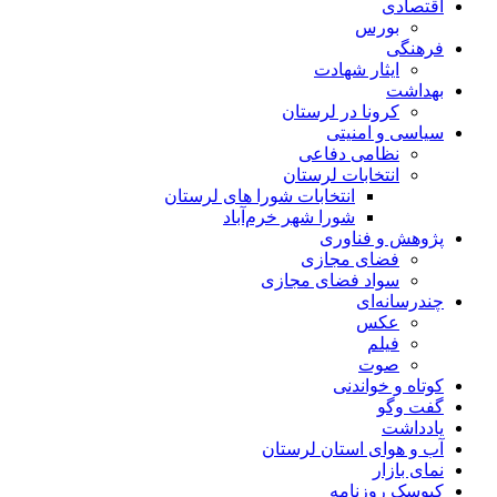
اقتصادی
بورس
فرهنگی
ایثار شهادت
بهداشت
کرونا در لرستان
سیاسی و امنیتی
نظامی دفاعی
انتخابات لرستان
انتخابات شورا های لرستان
شورا شهر خرم‌آباد
پژوهش و فناوری
فضای مجازی
سواد فضای مجازی
چندرسانه‌ای
عكس
فیلم
صوت
کوتاه و خواندنی
گفت وگو
یادداشت
آب و هوای استان لرستان
نمای بازار
کیوسک روزنامه