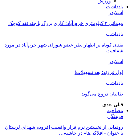
ورزش
یادداشت
اسلایدر
مهمانی ۳ کیلومتری خرم آباد؛ کاری بزرگ با چند نقد کوچک
یادداشت
نقدی کوتاه بر اظهار نظر عضو شورای شهر خرم‌آباد در مورد
شفافیت
اسلایدر
اول فرزند؛ بعد تسهیلات!
یادداشت
طالبان دروغ می‌گوید
قبلی
بعدی
مصاحبه
فرهنگی
رونمایی از نخستین نرم‌افزار واقعیت افزوده شهدای لرستان
با عنوان «افلاکی‌ها» در حاشیه…