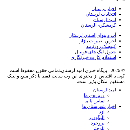
اخبار لرستان
انتخابات لرستان
امید لرستان
گردشگری لرستان
آب و هوای استان لرستان
آخرین تغییرات بازار
کیوسک روزنامه
جدول لیگ های فوتبال
استعلام کارت خبرنگاری
© 2026 - پایگاه خبری اميد لرستان.تمامی حقوق محفوظ است.
کپی یا اقتباس از محتوای این وب سایت فقط با ذکر منبع و لینک
مستقیم امکان پذیر است.
امید لرستان
درباره‌ی ما
تماس با ما
اخبار شهرستان ها
ازنا
الیگودرز
بروجرد
پلدختر