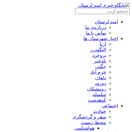
امید لرستان
درباره‌ی ما
تماس با ما
اخبار شهرستان ها
ازنا
الیگودرز
بروجرد
پلدختر
چگنی
خرم آباد
دلفان
دورود
رومشکان
سلسله
کوهدشت
اجتماعی
حوادث
سفر و گردشگری
محیط زیست
هواشناسی