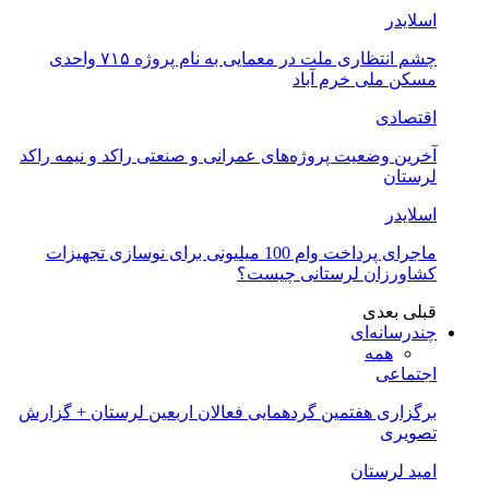
اسلایدر
چشم انتظاری ملت در معمایی به نام پروژه ۷۱۵ واحدی
مسکن ملی خرم آباد
اقتصادی
آخرین وضعیت پروژه‌های عمرانی و صنعتی راکد و نیمه راکد
لرستان
اسلایدر
ماجرای پرداخت وام 100 میلیونی برای نوسازی تجهیزات
کشاورزان لرستانی چیست؟
قبلی
بعدی
چندرسانه‌ای
همه
اجتماعی
برگزاری هفتمین گردهمایی فعالان اربعین لرستان + گزارش
تصویری
امید لرستان