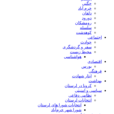
چگنی
خرم آباد
دلفان
دورود
رومشکان
سلسله
کوهدشت
اجتماعی
حوادث
سفر و گردشگری
محیط زیست
هواشناسی
اقتصادی
بورس
فرهنگی
ایثار شهادت
بهداشت
کرونا در لرستان
سیاسی و امنیتی
نظامی دفاعی
انتخابات لرستان
انتخابات شورا های لرستان
شورا شهر خرم‌آباد